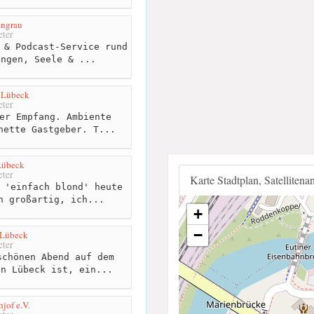
engrau
ter
 & Podcast-Service rund
ungen, Seele & ...
 Lübeck
ter
er Empfang. Ambiente
nette Gastgeber. T...
Lübeck
ter
Karte Stadtplan, Satellitena
 'einfach blond' heute
h großartig, ich...
+
−
 Lübeck
ter
chönen Abend auf dem
in Lübeck ist, ein...
hjof e.V.