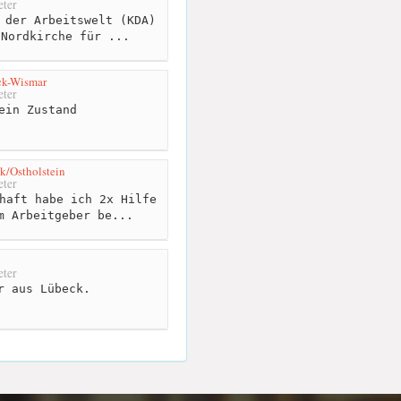
ter
 der Arbeitswelt (KDA)
 Nordkirche für ...
ck-Wismar
ter
ein Zustand
k/Ostholstein
ter
haft habe ich 2x Hilfe
m Arbeitgeber be...
ter
r aus Lübeck.