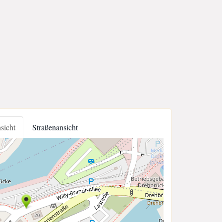
nsicht
Straßenansicht