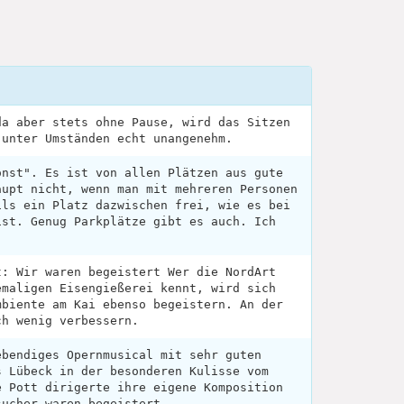
da aber stets ohne Pause, wird das Sitzen
 unter Umständen echt unangenehm.
onst". Es ist von allen Plätzen aus gute
aupt nicht, wenn man mit mehreren Personen
ils ein Platz dazwischen frei, wie es bei
ist. Genug Parkplätze gibt es auch. Ich
t: Wir waren begeistert Wer die NordArt
emaligen Eisengießerei kennt, wird sich
mbiente am Kai ebenso begeistern. An der
ch wenig verbessern.
ebendiges Opernmusical mit sehr guten
s Lübeck in der besonderen Kulisse vom
e Pott dirigerte ihre eigene Komposition
sucher waren begeistert.