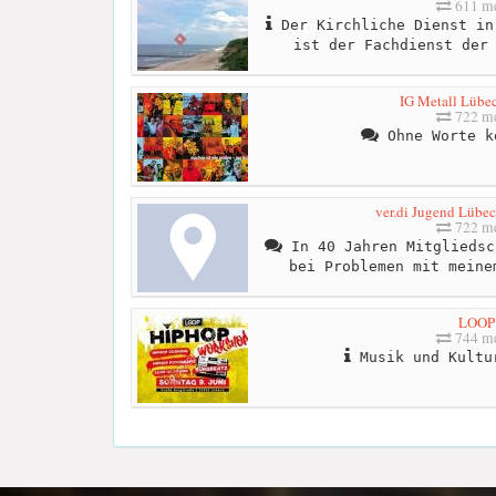
611 me
Der Kirchliche Dienst in
ist der Fachdienst der
IG Metall Lübe
722 me
Ohne Worte k
ver.di Jugend Lübec
722 me
In 40 Jahren Mitgliedsc
bei Problemen mit meine
LOOP
744 me
Musik und Kultu