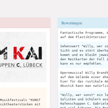
Bewertungen
Fantastische Programme, 
auf dem PlastikInterieur
Sehenswert "Willy, wer s
Sicht und es stört überh
kommt und es bleibt jewe
den Restkarten der Fall 
kann es nur empfehlen.
Opernmusical Willy Brand
auf dem Gelände einer eh
hier für das rustikale A
Akustik kann man natürli
"Willy, wer sonst" ein l
Solisten und Schülern au
Musikfestivals "KUNST
Hafenschuppen C. Gabriel
siktheaterstücken mit
mit viel Schwung. Die Be