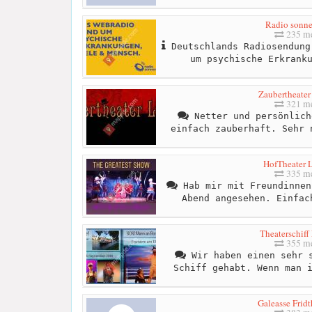
Radio sonn
235 me
Deutschlands Radiosendung
um psychische Erkrank
Zaubertheater
321 me
Netter und persönlich
einfach zauberhaft. Sehr 
HofTheater 
335 me
Hab mir mit Freundinnen
Abend angesehen. Einfac
Theaterschiff
355 me
Wir haben einen sehr s
Schiff gehabt. Wenn man 
Galeasse Fridt