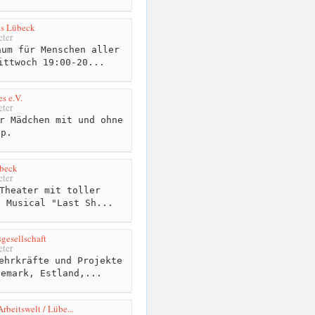
ds Lübeck
ter
um für Menschen aller
ittwoch 19:00-20...
s e.V.
ter
r Mädchen mit und ohne
ap.
übeck
ter
Theater mit toller
s Musical "Last Sh...
gesellschaft
ter
ehrkräfte und Projekte
nemark, Estland,...
Arbeitswelt / Lübe...