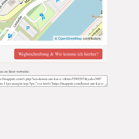
©
OpenStreetMap
contributors
Wegbeschreibung & Wie komme ich hierher?
ans zu ihrer webseite;