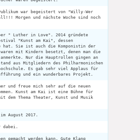
Publikum war begeistert von "Willy-Wer
all!!! Morgen und nächste Woche sind noch
!
per " Luther in Love". 2014 gründete
estival "Kunst am Kai", dessen
e hat. Sie ist auch die Komponistin der
 waren mit Kindern besetzt, denen man die
 anmerkte. Nur die Hauptrollen gingen an
stand aus Mitgliedern des Philharmonischen
hochschule. Es gab sehr viel Applaus für
ufführung und ein wunderbares Projekt.
mer und freue mich sehr auf die neuen
ommen. Kunst am Kai ist eine Bühne für
mit dem Thema Theater, Kunst und Musik
 im August 2017.
r dabei.
pen gemacht werden kann. Gute Klang