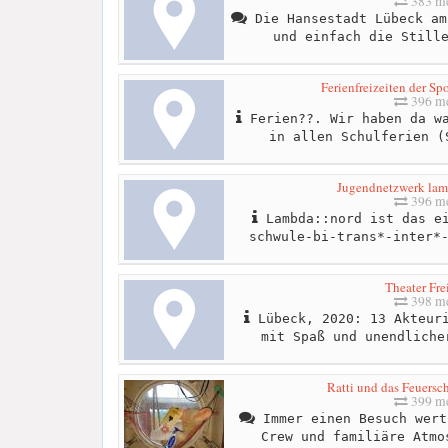
383 me
Die Hansestadt Lübeck am
und einfach die Still
Ferienfreizeiten der S
396 me
Ferien??. Wir haben da wa
in allen Schulferien (
Jugendnetzwerk lamb
396 me
Lambda::nord ist das ei
schwule-bi-trans*-inter*
Theater Fre
398 me
Lübeck, 2020: 13 Akteuri
mit Spaß und unendliche
Ratti und das Feuersc
399 me
Immer einen Besuch wert
Crew und familiäre Atmo