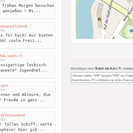
ter
 frühen Morgen besuchen
e genießen ! Mi...
portjugend Lübeck
ter
s für Euch! Wir bieten
SH) coole Freiz...
da::nord e.V.
ter
nzigartige lesbisch-
hinzufügen eines
Kunst am Kai e.V.
-stadtpl
-queere* Jugendnet...
ispiel
ter
nnen und Akteure, die
r Freude in ganz...
hiff Fehmarnbelt
ter
! Tolles Schiff, nette
sphäre! Hier gib...