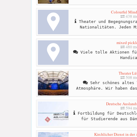
Colourful Min
438 me
Theater und Begegnungsra
Nationalitäten. Jeden M
mixed pickle
480 me
Viele tolle Aktionen fü
Handic
Theater L
508 me
Sehr schönes altes 
Atmosphäre. Wir haben da
Deutsche Auslands
594 me
Fortbildung für Deutschl
für Studierende aus Dä
Kirchlicher Dienst in der 