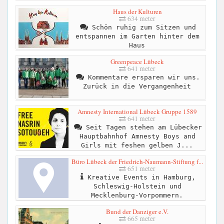
Haus der Kulturen
634 meter
Schön ruhig zum Sitzen und
entspannen im Garten hinter dem
Haus
Greenpeace Lübeck
641 meter
Kommentare ersparen wir uns.
Zurück in die Vergangenheit
Amnesty International Lübeck Gruppe 1589
641 meter
Seit Tagen stehen am Lübecker
Hauptbahnhof Amnesty Boys and
Girls mit feshen gelben J...
Büro Lübeck der Friedrich-Naumann-Stiftung f...
651 meter
Kreative Events in Hamburg,
Schleswig-Holstein und
Mecklenburg-Vorpommern.
Bund der Danziger e.V.
665 meter