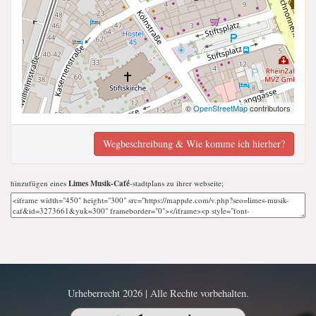
©
OpenStreetMap
contributors
Wegbeschreibung & Wie komme ich hierher?
hinzufügen eines
Limes Musik-Café
-stadtplans zu ihrer webseite;
Urheberrecht 2026 | Alle Rechte vorbehalten.