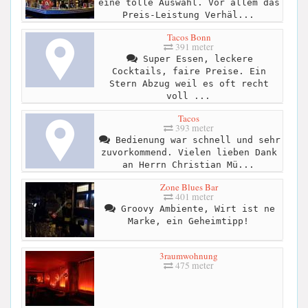
eine tolle Auswahl. Vor allem das
Preis-Leistung Verhäl...
Tacos Bonn
391 meter
Super Essen, leckere
Cocktails, faire Preise. Ein
Stern Abzug weil es oft recht
voll ...
Tacos
393 meter
Bedienung war schnell und sehr
zuvorkommend. Vielen lieben Dank
an Herrn Christian Mü...
Zone Blues Bar
401 meter
Groovy Ambiente, Wirt ist ne
Marke, ein Geheimtipp!
3raumwohnung
475 meter