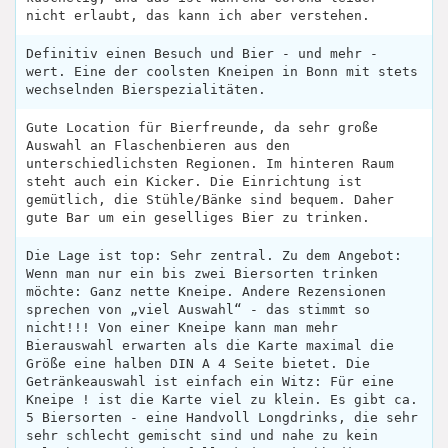
nicht erlaubt, das kann ich aber verstehen.
Definitiv einen Besuch und Bier - und mehr -
wert. Eine der coolsten Kneipen in Bonn mit stets
wechselnden Bierspezialitäten.
Gute Location für Bierfreunde, da sehr große
Auswahl an Flaschenbieren aus den
unterschiedlichsten Regionen. Im hinteren Raum
steht auch ein Kicker. Die Einrichtung ist
gemütlich, die Stühle/Bänke sind bequem. Daher
gute Bar um ein geselliges Bier zu trinken.
Die Lage ist top: Sehr zentral. Zu dem Angebot:
Wenn man nur ein bis zwei Biersorten trinken
möchte: Ganz nette Kneipe. Andere Rezensionen
sprechen von „viel Auswahl“ - das stimmt so
nicht!!! Von einer Kneipe kann man mehr
Bierauswahl erwarten als die Karte maximal die
Größe eine halben DIN A 4 Seite bietet. Die
Getränkeauswahl ist einfach ein Witz: Für eine
Kneipe ! ist die Karte viel zu klein. Es gibt ca.
5 Biersorten - eine Handvoll Longdrinks, die sehr
sehr schlecht gemischt sind und nahe zu kein