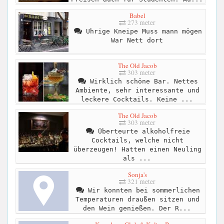
Babel
273 meter
Uhrige Kneipe Muss mann mögen
War Nett dort
The Old Jacob
303 meter
Wirklich schöne Bar. Nettes
Ambiente, sehr interessante und
leckere Cocktails. Keine ...
The Old Jacob
303 meter
Überteurte alkoholfreie
Cocktails, welche nicht
überzeugen! Hatten einen Neuling
als ...
Sonja's
321 meter
Wir konnten bei sommerlichen
Temperaturen draußen sitzen und
den Wein genießen. Der R...