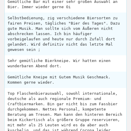
Gemütliche Bar mit einer sehr großen Auswahl an
Bier. Immer wieder gerne Oi
Selbstbedienung, zig verschiedene Biersorten zu
fairen Preisen, tägliches "Bier des Tages". Dazu
gute Musik. Man sollte sich vom Äußeren nicht
abschrecken lassen. Ich bin häufiger
vorbeigelaufen und heute nur durch Zufall dort
gelandet. Wird definitiv nicht das letzte Mal
gewesen sein ;
Sehr gemütliche Bierkneipe. Wir hatten einen
wunderbaren Abend dort.
Gemütliche Kneipe mit Gutem Musik Geschmack.
Kommen gerne wieder.
Top Flaschenbierauswahl, sowohl internationale,
deutsche als auch regionale Premium- und
Craftbiermarken. Bin gar nicht bis zum Fassbier
durchgekommen. Nettes Personal, kompetente
Beratung am Tresen. Man kann den hinteren Bereich
beim Kickertisch als größere Gruppe reservieren,
mit mehr als 25 Leuten wird es da aber auch
kuschelig, und das ist während Corona leider