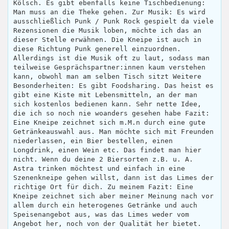
Kölsch. Es gibt ebenfalls keine Tischbedienung:
Man muss an die Theke gehen. Zur Musik: Es wird
ausschließlich Punk / Punk Rock gespielt da viele
Rezensionen die Musik loben, möchte ich das an
dieser Stelle erwähnen. Die Kneipe ist auch in
diese Richtung Punk generell einzuordnen.
Allerdings ist die Musik oft zu laut, sodass man
teilweise Gesprächspartner:innen kaum verstehen
kann, obwohl man am selben Tisch sitzt Weitere
Besonderheiten: Es gibt Foodsharing. Das heist es
gibt eine Kiste mit Lebensmitteln, an der man
sich kostenlos bedienen kann. Sehr nette Idee,
die ich so noch nie woanders gesehen habe Fazit:
Eine Kneipe zeichnet sich m.M.n durch eine gute
Getränkeauswahl aus. Man möchte sich mit Freunden
niederlassen, ein Bier bestellen, einen
Longdrink, einen Wein etc. Das findet man hier
nicht. Wenn du deine 2 Biersorten z.B. u. A.
Astra trinken möchtest und einfach in eine
Szenenkneipe gehen willst, dann ist das Limes der
richtige Ort für dich. Zu meinem Fazit: Eine
Kneipe zeichnet sich aber meiner Meinung nach vor
allem durch ein heterogenes Getränke und auch
Speisenangebot aus, was das Limes weder vom
Angebot her, noch von der Qualität her bietet.