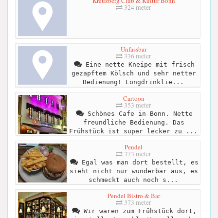
Kreuzberg Club & Kultur Bonn
324 meter
Unfassbar
336 meter
Eine nette Kneipe mit frisch
gezapftem Kölsch und sehr netter
Bedienung! Longdrinklie...
Cartoon
353 meter
Schönes Cafe in Bonn. Nette
freundliche Bedienung. Das
Frühstück ist super lecker zu ...
Pendel
373 meter
Egal was man dort bestellt, es
sieht nicht nur wunderbar aus, es
schmeckt auch noch s...
Pendel Bistro & Bar
373 meter
Wir waren zum Frühstück dort,