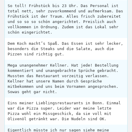
So toll! Frühstück bis 23 Uhr. Das Personal ist
total nett, sehr zuvorkommend und aufmerksam. Das
Frühstück ist der Traum. Alles frisch zubereitet
und so so so schön angerichtet. Preislich auch
vollkommen in Ordnung. Zudem ist das Lokal sehr
schön eingerichtet.
Dem Koch macht’s Spaß. Das Essen ist sehr lecker,
besonders die Steaks und die Salate, auch die
Pizzen sind richtig gut.
Mega unangenehmer Kellner. Hat jede! Bestellung
kommentiert und unangebrachte Sprüche gebracht.
Mussten das Restaurant vorzeitig verlassen.
Kellner hat unsere Namen durch Gespräche
mitbekommen und uns beim Vornamen angesprochen.
Sowas geht gar nicht.
Eins meiner Lieblingsrestaurants in Bonn. Einmal
war die Pizza super. Leider war meine letzte
Pizza wohl ein Missgeschick, da sie voll mit
Olivenöl getränkt war. Die Nudeln sind OK.
Eigentlich müsste ich nur sagen siehe meine