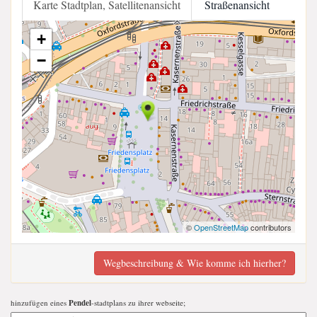
Karte Stadtplan, Satellitenansicht
Straßenansicht
+
−
©
OpenStreetMap
contributors
Wegbeschreibung & Wie komme ich hierher?
hinzufügen eines
Pendel
-stadtplans zu ihrer webseite;