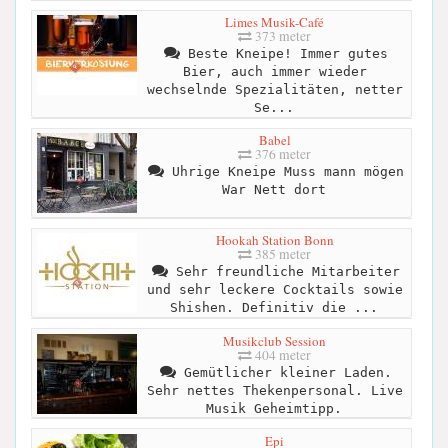
Limes Musik-Café
373 meter
Beste Kneipe! Immer gutes
Bier, auch immer wieder
wechselnde Spezialitäten, netter
Se...
Babel
376 meter
Uhrige Kneipe Muss mann mögen
War Nett dort
Hookah Station Bonn
385 meter
Sehr freundliche Mitarbeiter
und sehr leckere Cocktails sowie
Shishen. Definitiv die ...
Musikclub Session
404 meter
Gemütlicher kleiner Laden.
Sehr nettes Thekenpersonal. Live
Musik Geheimtipp.
Epi