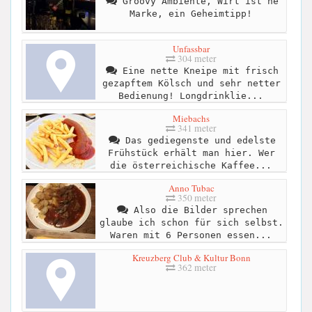
Groovy Ambiente, Wirt ist ne
Marke, ein Geheimtipp!
Unfassbar
304 meter
Eine nette Kneipe mit frisch
gezapftem Kölsch und sehr netter
Bedienung! Longdrinklie...
Miebachs
341 meter
Das gediegenste und edelste
Frühstück erhält man hier. Wer
die österreichische Kaffee...
Anno Tubac
350 meter
Also die Bilder sprechen
glaube ich schon für sich selbst.
Waren mit 6 Personen essen...
Kreuzberg Club & Kultur Bonn
362 meter