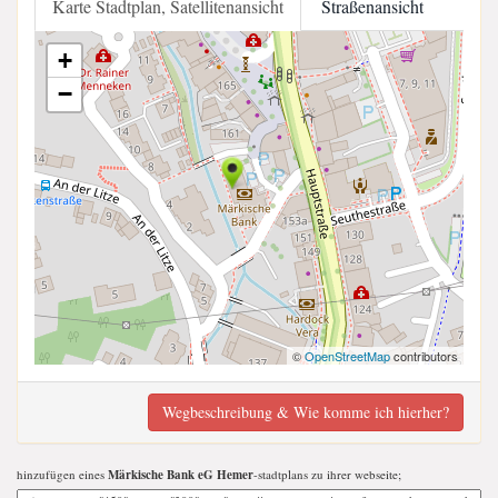
Karte Stadtplan, Satellitenansicht
Straßenansicht
+
−
©
OpenStreetMap
contributors
Wegbeschreibung & Wie komme ich hierher?
hinzufügen eines
Märkische Bank eG Hemer
-stadtplans zu ihrer webseite;