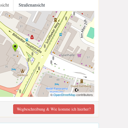
nsicht
Straßenansicht
©
OpenStreetMap
contributors
Wegbeschreibung & Wie komme ich hierher?