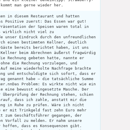
 kommt man gerne wieder her.
gen in diesem Restaurant und hatten
as Positive zuerst: Das Essen war gut!
Präsentation der Speisen waren total in
s wirklich nicht viel zu
de unser Eindruck durch den unfreundlichen
rch einen bestimmten Kellner, deutlich
 Gäste bereits berichtet haben, ist uns
 Kellner beim Abrechnen äußerst fragwürdig
die Rechnung gebeten hatte, nannte er
 ohne die Rechnung vorzulegen, und
 Auf meine wiederholte Nachfrage brachte
ung und entschuldigte sich sofort, dass er
rag genannt habe – die tatsächliche Summe
ger.nnDas Problem: Es wirkte nicht wie ein
ie eine bewusst eingesetzte Masche. Der
r Überprüfung der Rechnung stehen, schien
arauf, dass ich zahle, anstatt mir die
ung in Ruhe zu prüfen. Wäre ich nicht
e er mit Trinkgeld fast zehn Euro mehr
kt zum Geschäftsführer gegangen, der
en Vorfall zu melden. Er nahm unsere
r hoffen, dass es Konsequenzen gibt.