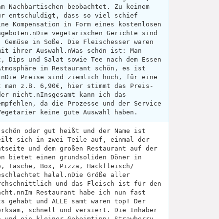
am Nachbartischen beobachtet. Zu keinem
ür entschuldigt, dass so viel schief
ine Kompensation in Form eines kostenlosen
ngeboten.nDie vegetarischen Gerichte sind
, Gemüse in Soße. Die Fleischesser waren
mit ihrer Auswahl.nWas schön ist: Man
t, Dips und Salat sowie Tee nach dem Essen
Atmosphäre im Restaurant schön, es ist
.nDie Preise sind ziemlich hoch, für eine
t man z.B. 6,90€, hier stimmt das Preis-
der nicht.nInsgesamt kann ich das
empfehlen, da die Prozesse und der Service
Vegetarier keine gute Auswahl haben.
 schön oder gut heißt und der Name ist
eilt sich in zwei Teile auf, einmal der
ntseite und dem großen Restaurant auf der
en bietet einen grundsoliden Döner in
e, Tasche, Box, Pizza, Hackfleisch/
eschlachtet halal.nDie Größe aller
rchschnittlich und das Fleisch ist für den
acht.nnIm Restaurant habe ich nun fast
ts gehabt und ALLE samt waren top! Der
erksam, schnell und versiert. Die Inhaber
h und ein kleiner Geheimtipp: Strawberry-