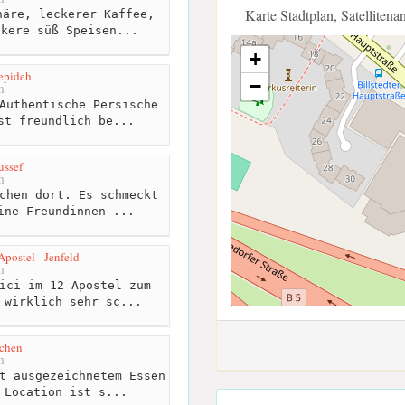
Karte Stadtplan, Satellitena
äre, leckerer Kaffee,
ckere süß Speisen...
+
epideh
−
m
Authentische Persische
st freundlich be...
ussef
m
chen dort. Es schmeckt
ine Freundinnen ...
Apostel - Jenfeld
m
ici im 12 Apostel zum
 wirklich sehr sc...
tchen
m
t ausgezeichnetem Essen
 Location ist s...