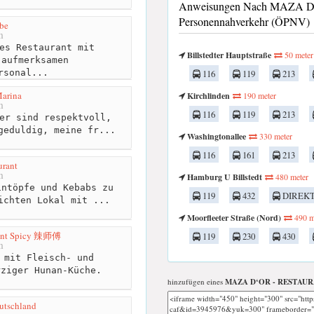
Anweisungen Nach MAZA D
Personennahverkehr (ÖPNV)
be
m
es Restaurant mit
Billstedter Hauptstraße
50 meter
 aufmerksamen
rsonal...
116
119
213
arina
Kirchlinden
190 meter
m
116
119
213
er sind respektvoll,
geduldig, meine fr...
Washingtonallee
330 meter
116
161
213
urant
m
Hamburg U Billstedt
480 meter
ntöpfe und Kebabs zu
119
432
DIREK
ichten Lokal mit ...
Moorfleeter Straße (Nord)
490 m
rant Spicy 辣师傅
119
230
430
m
 mit Fleisch- und
rziger Hunan-Küche.
hinzufügen eines
MAZA D‘OR - RESTAU
utschland