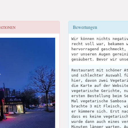
Bewertungen
ATIONEN
Wir können nichts negati
recht voll war, bekamen 
hervorragend geschmeckt,
vor unseren Augen gerein
gesäubert. Bevor wir uns
Restaurant mit schöner A
und schlechter Auswahl f
hier, davon zwei Vegetar
die Karte auf der Websit
vegetarische Gerichte, n
ersten Bestellung beim S
Mal vegetarische Sambosa
brachte 3 mit Fleisch, w
er kümmere sich. Erst na
dass es keine vegetarisc
wurde dann auch eines ve
Minuten länger warten. A