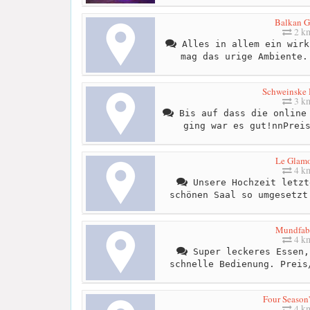
Balkan Gr
2 k
Alles in allem ein wirk
mag das urige Ambiente.
Schweinske
3 k
Bis auf dass die online 
ging war es gut!nnPrei
Le Glam
4 k
Unsere Hochzeit letzt
schönen Saal so umgesetzt
Mundfab
4 k
Super leckeres Essen,
schnelle Bedienung. Preis
Four Season'
4 k