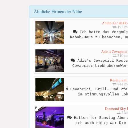
Ähnliche Firmen der Nähe
Antep Kebab H
193 me
Ich hatte das Vergnüg
Kebab-Haus zu besuchen, u
Adis‘s Cevapcici
310 me
Adis's Cevapcici Resta
Cevapcici-LiebhabernnWer
Restaurant 
844 me
Cevapcici, Grill- und Pfa
im stimmungsvollen Lo
Diamond Sky 
2 k
Hatten für Samstag Abend
ich auch nötig war.Die