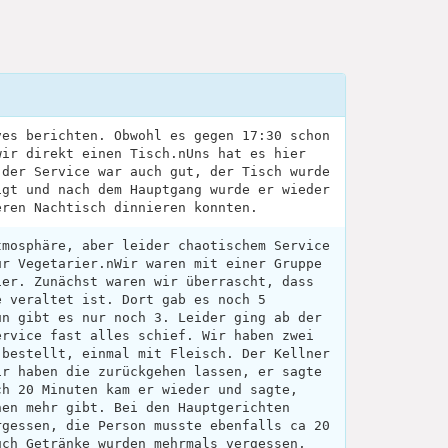
ves berichten. Obwohl es gegen 17:30 schon
wir direkt einen Tisch.nUns hat es hier
 der Service war auch gut, der Tisch wurde
igt und nach dem Hauptgang wurde er wieder
eren Nachtisch dinnieren konnten.
tmosphäre, aber leider chaotischem Service
ür Vegetarier.nWir waren mit einer Gruppe
ier. Zunächst waren wir überrascht, dass
e veraltet ist. Dort gab es noch 5
un gibt es nur noch 3. Leider ging ab der
ervice fast alles schief. Wir haben zwei
 bestellt, einmal mit Fleisch. Der Kellner
ir haben die zurückgehen lassen, er sagte
ch 20 Minuten kam er wieder und sagte,
hen mehr gibt. Bei den Hauptgerichten
rgessen, die Person musste ebenfalls ca 20
uch Getränke wurden mehrmals vergessen,