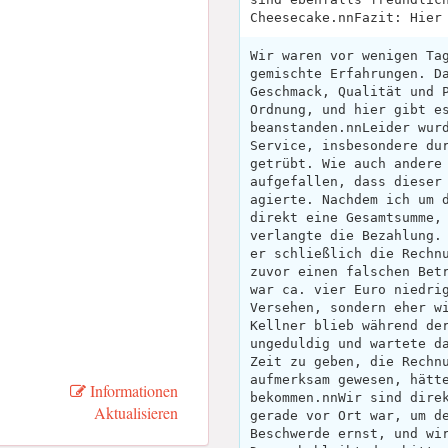
Cheesecake.nnFazit: Hier
Wir waren vor wenigen Ta
gemischte Erfahrungen. D
Geschmack, Qualität und 
Ordnung, und hier gibt e
beanstanden.nnLeider wur
Service, insbesondere du
getrübt. Wie auch andere
aufgefallen, dass dieser
agierte. Nachdem ich um 
direkt eine Gesamtsumme,
verlangte die Bezahlung.
er schließlich die Rechn
zuvor einen falschen Bet
war ca. vier Euro niedri
Versehen, sondern eher w
Kellner blieb während de
ungeduldig und wartete d
Zeit zu geben, die Rechn
aufmerksam gewesen, hätt
Informationen
bekommen.nnWir sind dire
Aktualisieren
gerade vor Ort war, um d
Beschwerde ernst, und wi