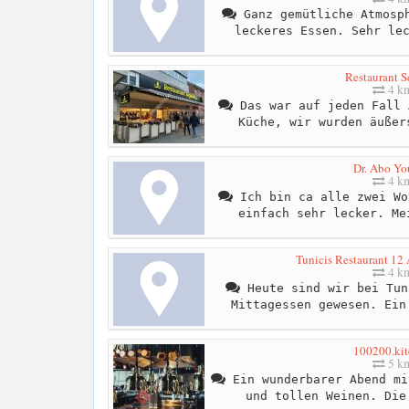
Ganz gemütliche Atmosph
leckeres Essen. Sehr le
Restaurant S
4 k
Das war auf jeden Fall 
Küche, wir wurden äußer
Dr. Abo Yo
4 k
Ich bin ca alle zwei Wo
einfach sehr lecker. Me
Tunicis Restaurant 12 
4 k
Heute sind wir bei Tun
Mittagessen gewesen. Ein
100200.ki
5 k
Ein wunderbarer Abend mi
und tollen Weinen. Die