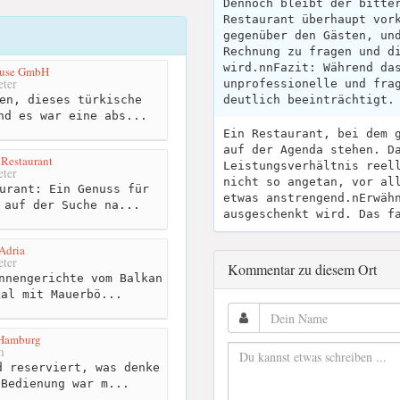
Dennoch bleibt der bitte
Restaurant überhaupt vor
gegenüber den Gästen, un
Rechnung zu fragen und d
wird.nnFazit: Während da
ouse GmbH
ter
unprofessionelle und fra
en, dieses türkische
deutlich beeinträchtigt.
nd es war eine abs...
Ein Restaurant, bei dem 
auf der Agenda stehen. D
 Restaurant
Leistungsverhältnis reel
ter
nicht so angetan, vor al
urant: Ein Genuss für
etwas anstrengend.nErwäh
 auf der Suche na...
ausgeschenkt wird. Das f
Adria
ter
Kommentar zu diesem Ort
nnengerichte vom Balkan
kal mit Mauerbö...
Hamburg
m
 reserviert, was denke
 Bedienung war m...