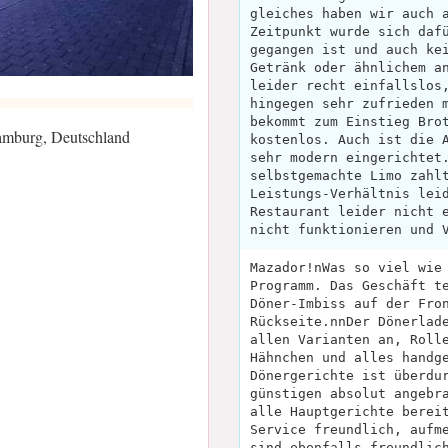
gleiches haben wir auch 
Zeitpunkt wurde sich daf
gegangen ist und auch ke
Getränk oder ähnlichem a
leider recht einfallslos
hingegen sehr zufrieden 
bekommt zum Einstieg Bro
Hamburg, Deutschland
kostenlos. Auch ist die 
sehr modern eingerichtet
selbstgemachte Limo zahl
Leistungs-Verhältnis lei
Restaurant leider nicht 
nicht funktionieren und 
Mazador!nWas so viel wie
Programm. Das Geschäft t
Döner-Imbiss auf der Fro
Rückseite.nnDer Dönerlad
allen Varianten an, Roll
Hähnchen und alles handg
Dönergerichte ist überdu
günstigen absolut angebr
alle Hauptgerichte berei
Service freundlich, aufm
sind ebenfalls freundlic