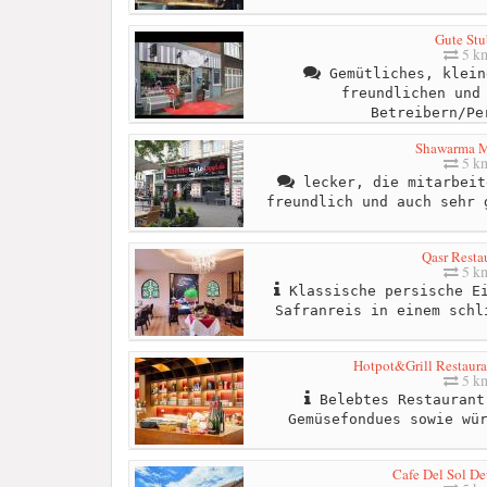
Gute Stu
5 k
Gemütliches, klein
freundlichen und
Betreibern/Pe
Shawarma M
5 k
lecker, die mitarbeit
freundlich und auch sehr 
Qasr Resta
5 k
Klassische persische Ei
Safranreis in einem schl
Hotpot&Grill Restau
5 k
Belebtes Restaurant
Gemüsefondues sowie wü
Cafe Del Sol De