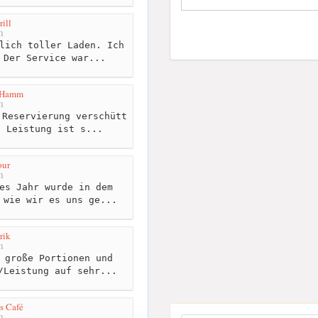
ill
m
lich toller Laden. Ich
 Der Service war...
 Hamm
m
Reservierung verschütt
s Leistung ist s...
our
m
es Jahr wurde in dem
 wie wir es uns ge...
rik
m
 große Portionen und
/Leistung auf sehr...
s Café
m