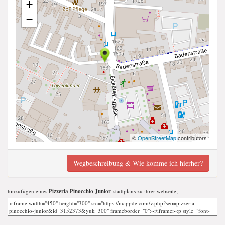
+
−
©
OpenStreetMap
contributors
Wegbeschreibung & Wie komme ich hierher?
hinzufügen eines
Pizzeria Pinocchio Junior
-stadtplans zu ihrer webseite;