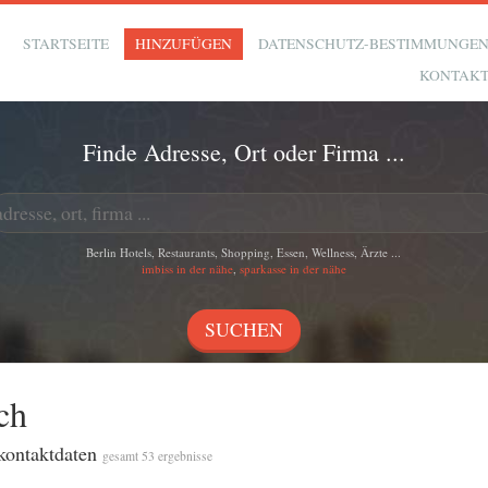
STARTSEITE
HINZUFÜGEN
DATENSCHUTZ-BESTIMMUNGE
KONTAK
Finde Adresse, Ort oder Firma ...
Berlin Hotels, Restaurants, Shopping, Essen, Wellness, Ärzte ...
imbiss in der nähe
,
sparkasse in der nähe
ch
 kontaktdaten
gesamt 53 ergebnisse