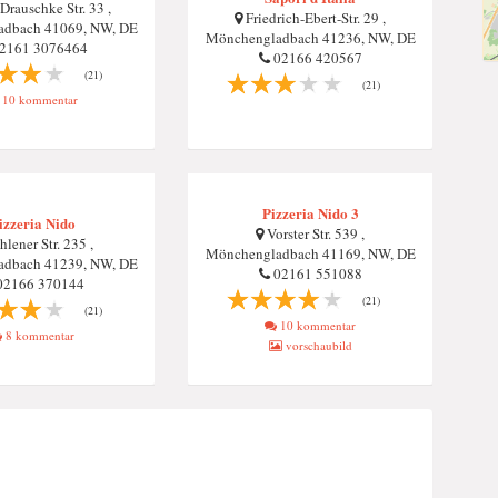
Drauschke Str. 33 ,
Friedrich-Ebert-Str. 29 ,
dbach 41069, NW, DE
Mönchengladbach 41236, NW, DE
2161 3076464
02166 420567
(21)
(21)
10 kommentar
Pizzeria Nido 3
izzeria Nido
Vorster Str. 539 ,
lener Str. 235 ,
Mönchengladbach 41169, NW, DE
dbach 41239, NW, DE
02161 551088
2166 370144
(21)
(21)
10 kommentar
8 kommentar
vorschaubild