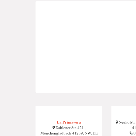
La Primavera
Neuhofstr.
Dahlener Str. 421 ,
41
Mönchengladbach 41239, NW, DE
0