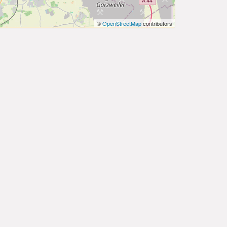
©
OpenStreetMap
contributors