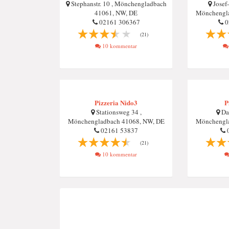
Stephanstr. 10 , Mönchengladbach
Josef-
41061, NW, DE
Mönchengla
02161 306367
0
(21)
10 kommentar
Pizzeria Nido3
P
Stationsweg 34 ,
Dah
Mönchengladbach 41068, NW, DE
Mönchengla
02161 53837
0
(21)
10 kommentar