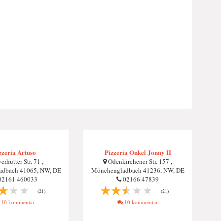
zzeria Artuso
Pizzeria Onkel Jonny II
rhütter Str. 71 ,
Odenkirchener Str. 157 ,
dbach 41065, NW, DE
Mönchengladbach 41236, NW, DE
2161 460033
02166 47839
(21)
(21)
10 kommentar
10 kommentar