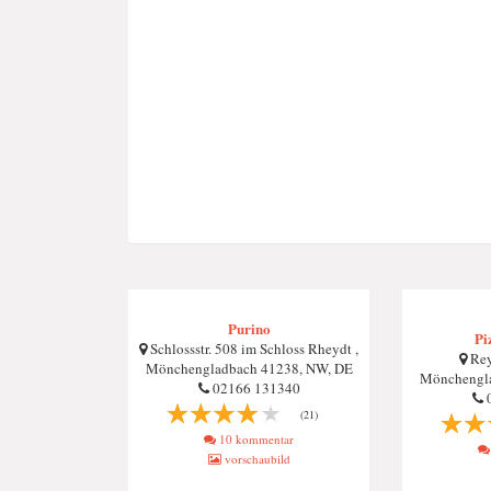
Purino
Pi
Schlossstr. 508 im Schloss Rheydt ,
Reye
Mönchengladbach 41238, NW, DE
Mönchengla
02166 131340
0
(21)
10 kommentar
vorschaubild