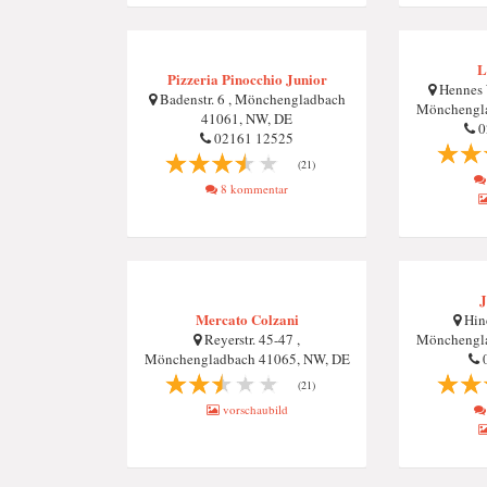
L
Pizzeria Pinocchio Junior
Hennes W
Badenstr. 6 , Mönchengladbach
Mönchengla
41061, NW, DE
0
02161 12525
(21)
8 kommentar
J
Mercato Colzani
Hind
Reyerstr. 45-47 ,
Mönchengla
Mönchengladbach 41065, NW, DE
0
(21)
vorschaubild