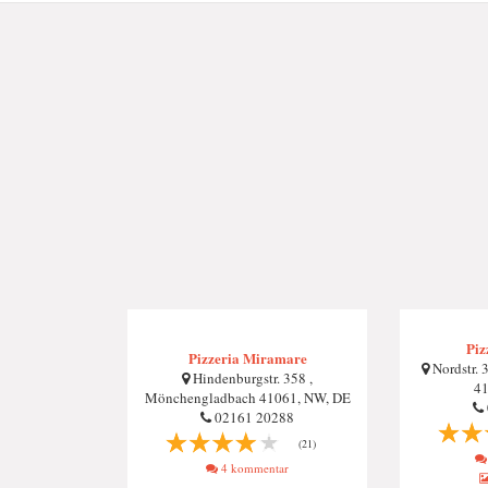
Piz
Pizzeria Miramare
Nordstr. 
Hindenburgstr. 358 ,
41
Mönchengladbach 41061, NW, DE
02161 20288
(21)
4 kommentar