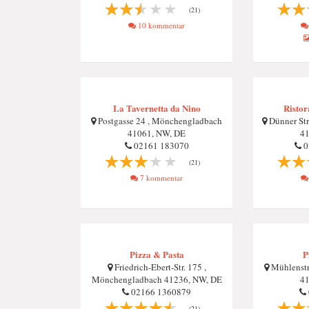
(21)
10 kommentar
La Tavernetta da Nino
Ristor
Postgasse 24 , Mönchengladbach
Dünner Str
41061, NW, DE
41
02161 183070
0
(21)
7 kommentar
Pizza & Pasta
P
Friedrich-Ebert-Str. 175 ,
Mühlenstr
Mönchengladbach 41236, NW, DE
41
02166 1360879
(21)