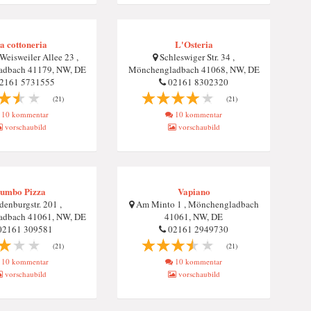
a cottoneria
L'Osteria
eisweiler Allee 23 ,
Schleswiger Str. 34 ,
dbach 41179, NW, DE
Mönchengladbach 41068, NW, DE
2161 5731555
02161 8302320
(21)
(21)
10 kommentar
10 kommentar
vorschaubild
vorschaubild
umbo Pizza
Vapiano
enburgstr. 201 ,
Am Minto 1 , Mönchengladbach
dbach 41061, NW, DE
41061, NW, DE
2161 309581
02161 2949730
(21)
(21)
10 kommentar
10 kommentar
vorschaubild
vorschaubild