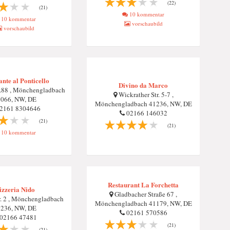
(22)
(21)
10 kommentar
10 kommentar
vorschaubild
vorschaubild
ante al Ponticello
Divino da Marco
.88 , Mönchengladbach
Wickrather Str. 5-7 ,
066, NW, DE
Mönchengladbach 41236, NW, DE
2161 8304646
02166 146032
(21)
(21)
10 kommentar
Restaurant La Forchetta
izzeria Nido
Gladbacher Straße 67 ,
. 2 , Mönchengladbach
Mönchengladbach 41179, NW, DE
236, NW, DE
02161 570586
02166 47481
(21)
(21)