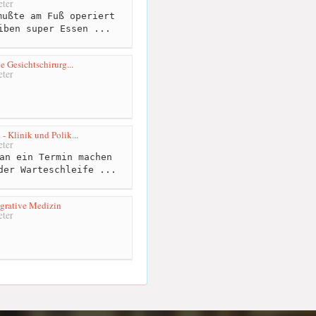
ter
ußte am Fuß operiert
iben super Essen ...
he Gesichtschirurg...
ter
- Klinik und Polik...
ter
an ein Termin machen
der Warteschleife ...
egrative Medizin
ter