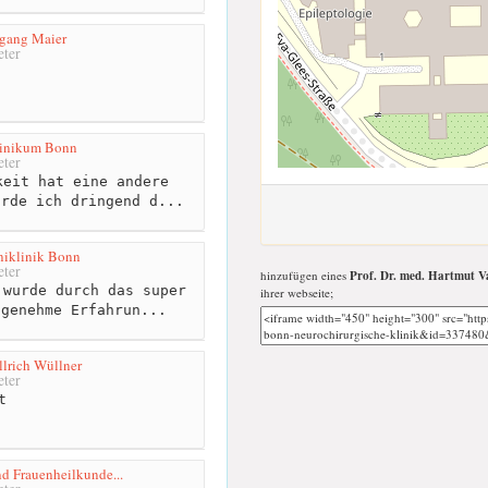
fgang Maier
ter
linikum Bonn
ter
eit hat eine andere
ürde ich dringend d...
niklinik Bonn
ter
hinzufügen eines
Prof. Dr. med. Hartmut Va
wurde durch das super
ihrer webseite;
ngenehme Erfahrun...
Ullrich Wüllner
ter
t
nd Frauenheilkunde...