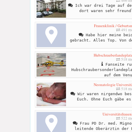
466 me
Ich war drei Tage auf de
dort waren sehr freund
Frauenklinik / Geburtsm
491 me
Habe hier meine beid
gebracht. Alles Top. Von d
Hubschrauberlandeplat
518 me
Fanseite ru
Hubschraubersonderlandepl
auf dem Ven
Neonatologie Universit
518 me
Wir waren nirgendwo bes
Euch. Ohne Euch gäbe es
Universitätsfraue
522 me
Frau PD Dr. med. Migno
leitende Oberärztin der 