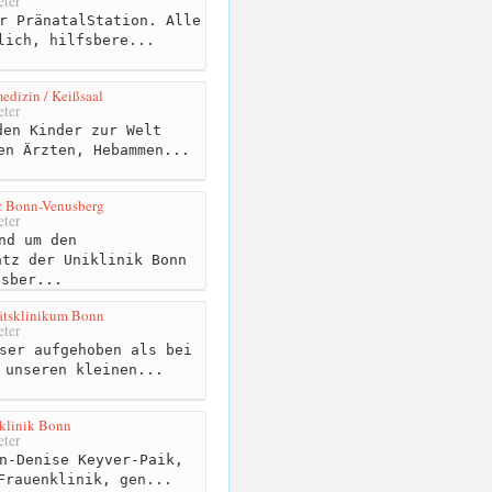
ter
r PränatalStation. Alle
lich, hilfsbere...
edizin / Keißsaal
ter
en Kinder zur Welt
en Ärzten, Hebammen...
z Bonn-Venusberg
ter
nd um den
atz der Uniklinik Bonn
usber...
ätsklinikum Bonn
ter
ser aufgehoben als bei
 unseren kleinen...
nklinik Bonn
ter
n-Denise Keyver-Paik,
Frauenklinik, gen...