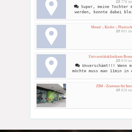
778 me
Super, meine Tochter m
werden, konnte dabei ble
Mund -, Kiefer -, Plastisc
801 me
Universitätsklinikum Bonn 
810 me
Unverschämt!!! Wenn m
möchte muss man 11min in 
ZIM - Zentrum für Int
828 me