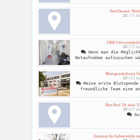
Prof.Dr.med. Wol
174 me
UKB Universitätsk
275 me
Wenn man die Möglichk
Notaufnahme aufzusuchen w
Blutspendedienst U
422 me
Meine erste Blutspende 
freundliche Team eine a
Herr Prof. Dr. med. 
455 me
Gu
Zentrum für Geburtshilfe u