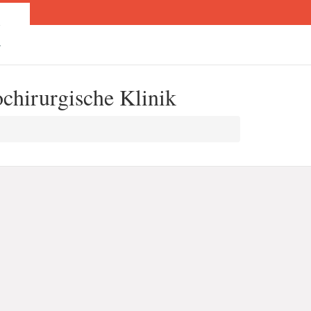
N
T
ochirurgische Klinik