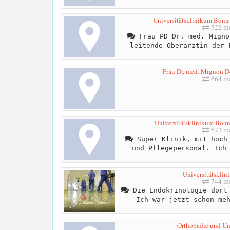
Universitätsklinikum Bonn 
522 me
Frau PD Dr. med. Migno
leitende Oberärztin der 
Frau Dr. med. Mignon D
664 me
Universitätsklinikum Bonn 
673 me
Super Klinik, mit hoch 
und Pflegepersonal. Ich
Universitätskli
744 me
Die Endokrinologie dort 
Ich war jetzt schon me
Orthopädie und Unf