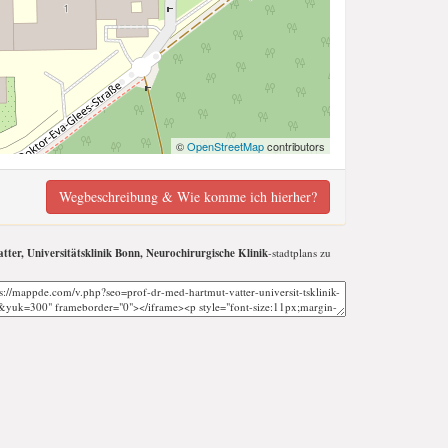
©
OpenStreetMap
contributors
Wegbeschreibung & Wie komme ich hierher?
tter, Universitätsklinik Bonn, Neurochirurgische Klinik
-stadtplans zu