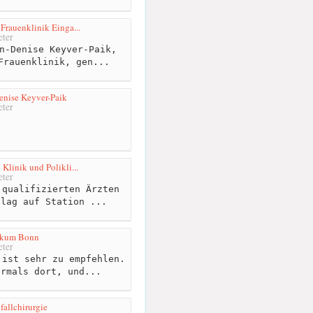
Frauenklinik Einga...
ter
n-Denise Keyver-Paik,
Frauenklinik, gen...
enise Keyver-Paik
ter
Klinik und Polikli...
ter
qualifizierten Ärzten
 lag auf Station ...
nikum Bonn
ter
ist sehr zu empfehlen.
hrmals dort, und...
allchirurgie