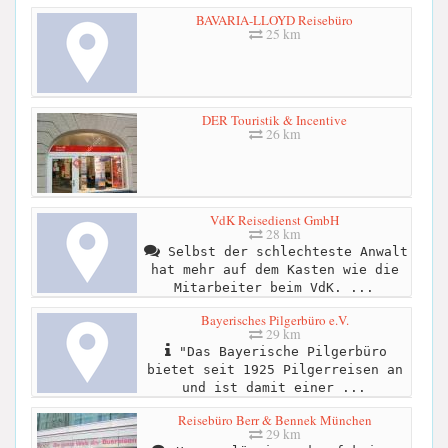
BAVARIA-LLOYD Reisebüro
25 km
DER Touristik & Incentive
26 km
VdK Reisedienst GmbH
28 km
Selbst der schlechteste Anwalt
hat mehr auf dem Kasten wie die
Mitarbeiter beim VdK. ...
Bayerisches Pilgerbüro e.V.
29 km
"Das Bayerische Pilgerbüro
bietet seit 1925 Pilgerreisen an
und ist damit einer ...
Reisebüro Berr & Bennek München
29 km