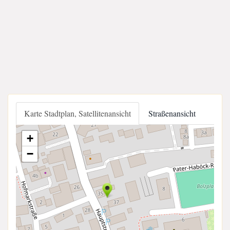
Karte Stadtplan, Satellitenansicht
Straßenansicht
+
−