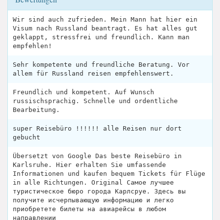
Wir sind auch zufrieden. Mein Mann hat hier ein
Visum nach Russland beantragt. Es hat alles gut
geklappt, stressfrei und freundlich. Kann man
empfehlen!
Sehr kompetente und freundliche Beratung. Vor
allem für Russland reisen empfehlenswert.
Freundlich und kompetent. Auf Wunsch
russischsprachig. Schnelle und ordentliche
Bearbeitung.
super Reisebüro !!!!!! alle Reisen nur dort
gebucht
Übersetzt von Google Das beste Reisebüro in
Karlsruhe. Hier erhalten Sie umfassende
Informationen und kaufen bequem Tickets für Flüge
in alle Richtungen. Original Самое лучшее
туристическое бюро города Карлсруе. Здесь вы
получите исчерпывающую информацию и легко
приобретете билеты на авиарейсы в любом
направлении