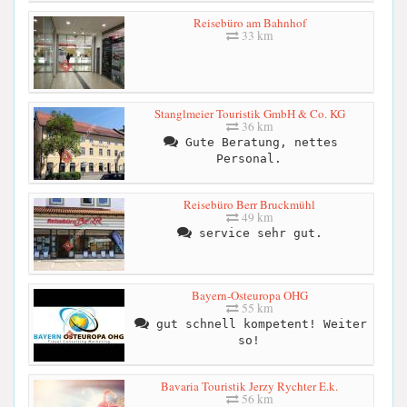
Reisebüro am Bahnhof
33 km
Stanglmeier Touristik GmbH & Co. KG
36 km
Gute Beratung, nettes
Personal.
Reisebüro Berr Bruckmühl
49 km
service sehr gut.
Bayern-Osteuropa OHG
55 km
gut schnell kompetent! Weiter
so!
Bavaria Touristik Jerzy Rychter E.k.
56 km