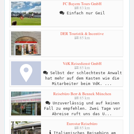
FC Bayern Tours GmbH
83 km
Einfach nur Geil
DER Touristik & Incentive
85 km
VdK Reisedienst GmbH
85 km
Selbst der schlechteste Anwalt
hat mehr auf dem Kasten wie die
Mitarbeiter beim VdK. ...
Reisebüro Berr & Bennek München
85 km
Unzuverlässig und auf keinen
Fall zu empfehlen. Zwei Tage vor
Abreise ruft uns das U...
Eurostar Reisebüro
85 km
Italienisches Reisebüro am