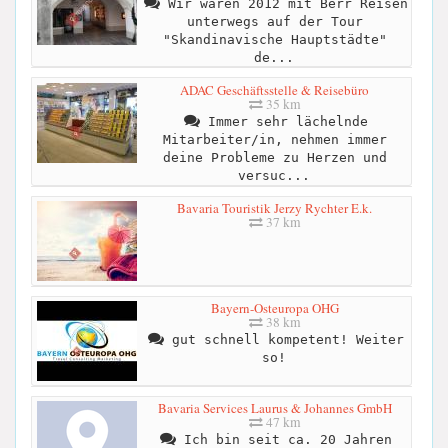
Wir waren 2012 mit Berr Reisen
unterwegs auf der Tour
"Skandinavische Hauptstädte"
de...
ADAC Geschäftsstelle & Reisebüro
35 km
Immer sehr lächelnde
Mitarbeiter/in, nehmen immer
deine Probleme zu Herzen und
versuc...
Bavaria Touristik Jerzy Rychter E.k.
37 km
Bayern-Osteuropa OHG
38 km
gut schnell kompetent! Weiter
so!
Bavaria Services Laurus & Johannes GmbH
47 km
Ich bin seit ca. 20 Jahren