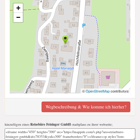
+
−
©
OpenStreetMap
contributors
Wegbeschreibung & Wie komme ich hierher?
hinzufügen eines
Reisebüro Feisinger GmbH
-stadtplans zu ihrer webseite;