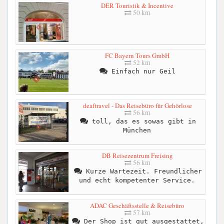
DER Touristik & Incentive
50 km
FC Bayern Tours GmbH
52 km
Einfach nur Geil
deaftravel - Das Reisebüro für Gehörlose
56 km
toll, das es sowas gibt in
München
DB Reisezentrum Freising
56 km
Kurze Wartezeit. Freundlicher
und echt kompetenter Service.
ADAC Geschäftsstelle & Reisebüro
57 km
Der Shop ist gut ausgestattet,