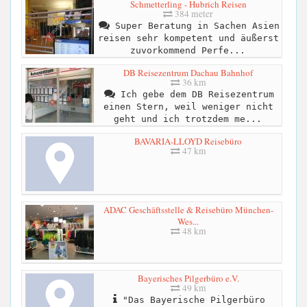
Schmetterling - Hubrich Reisen
384 meter
Super Beratung in Sachen Asien
reisen sehr kompetent und äußerst
zuvorkommend Perfe...
DB Reisezentrum Dachau Bahnhof
36 km
Ich gebe dem DB Reisezentrum
einen Stern, weil weniger nicht
geht und ich trotzdem me...
BAVARIA-LLOYD Reisebüro
47 km
ADAC Geschäftsstelle & Reisebüro München-
Wes...
48 km
Bayerisches Pilgerbüro e.V.
49 km
"Das Bayerische Pilgerbüro