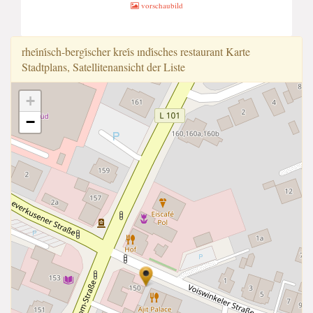
vorschaubild
rhei̇ni̇sch-bergi̇scher krei̇s ındi̇sches restaurant Karte
Stadtplans, Satellitenansicht der Liste
+
−