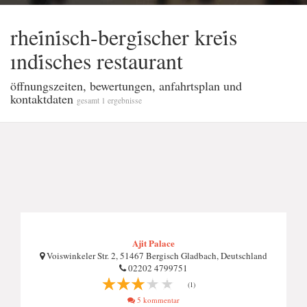
rhei̇ni̇sch-bergi̇scher krei̇s
ındi̇sches restaurant
öffnungszeiten, bewertungen, anfahrtsplan und
kontaktdaten
gesamt 1 ergebnisse
Ajit Palace
Voiswinkeler Str. 2, 51467 Bergisch Gladbach, Deutschland
02202 4799751
(1)
5 kommentar