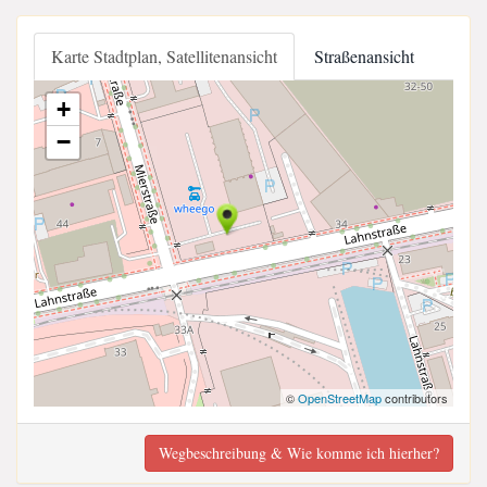
Karte Stadtplan, Satellitenansicht
Straßenansicht
+
−
©
OpenStreetMap
contributors
Wegbeschreibung & Wie komme ich hierher?