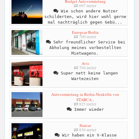
Budget Autovermietung
697 meter
Wie schon andere Nutzer
schilderten, wird hier wohl gerne
mal nachträglich gegen Gebü...
Europcar Berlin
700 meter
Sehr freundlicher Service bei
Abholung meines vorbestellten
Mietwagens.
Avis
704 meter
Super nett keine langen
Wartezeiten
Autovermietung in Berlin-Neukölln von
STARCA...
825 meter
Immer wieder
Starcar
830 meter
Wir haben ein V-Klasse