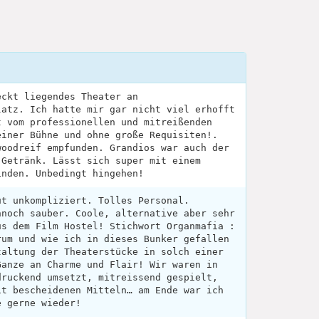
eckt liegendes Theater an
latz. Ich hatte mir gar nicht viel erhofft
t vom professionellen und mitreißenden
einer Bühne und ohne große Requisiten!.
woodreif empfunden. Grandios war auch der
 Getränk. Lässt sich super mit einem
inden. Unbedingt hingehen!
ut unkompliziert. Tolles Personal.
nnoch sauber. Coole, alternative aber sehr
us dem Film Hostel! Stichwort Organmafia :
rum und wie ich in dieses Bunker gefallen
taltung der Theaterstücke in solch einer
Ganze an Charme und Flair! Wir waren in
druckend umsetzt, mitreissend gespielt,
it bescheidenen Mitteln… am Ende war ich
e gerne wieder!