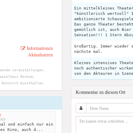
Ein mittelkleines Theate
"künstlerisch wertvoll" 
ambitionierte Schauspiel
Das ganze Theater besteh
gemütlich ist, auch Bier
Sensation!!! 1 Stern Abz
Großartig. Immer wieder 
Informationen
nächste mal.
Aktualisieren
Kleines intensives Theat
noch authentischer wirke
mende veranstaltungen,
von den Akteuren in Szen
spielhaus Bochum,
 Rottstr5-Kunsthallen
Kommentar zu diesem Ort
l
ter
al und einfach nur ein
hes Kino, auch d...