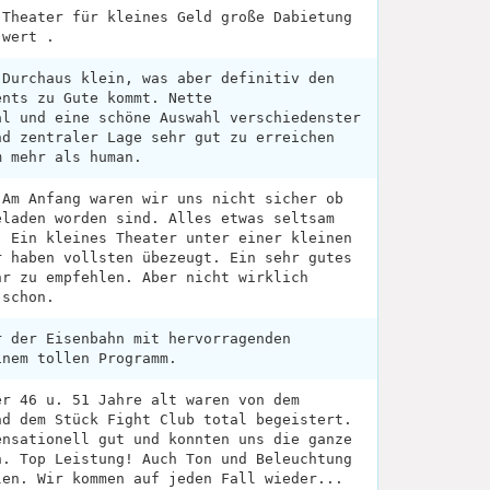
 Theater für kleines Geld große Dabietung
 wert .
 Durchaus klein, was aber definitiv den
ents zu Gute kommt. Nette
al und eine schöne Auswahl verschiedenster
nd zentraler Lage sehr gut zu erreichen
m mehr als human.
 Am Anfang waren wir uns nicht sicher ob
eladen worden sind. Alles etwas seltsam
. Ein kleines Theater unter einer kleinen
r haben vollsten übezeugt. Ein sehr gutes
hr zu empfehlen. Aber nicht wirklich
 schon.
r der Eisenbahn mit hervorragenden
inem tollen Programm.
er 46 u. 51 Jahre alt waren von dem
nd dem Stück Fight Club total begeistert.
ensationell gut und konnten uns die ganze
n. Top Leistung! Auch Ton und Beleuchtung
len. Wir kommen auf jeden Fall wieder...