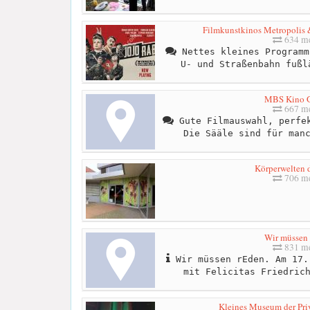
Filmkunstkinos Metropolis 
634 me
Nettes kleines Programm
U- und Straßenbahn fußl
MBS Kino
667 me
Gute Filmauswahl, perfek
Die Sääle sind für man
Körperwelten d
706 me
Wir müssen
831 me
Wir müssen rEden. Am 17.
mit Felicitas Friedric
Kleines Museum der Priv