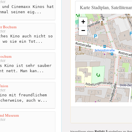
ter
Karte Stadtplan, Satellitena
 und Cinemaxx Kinos hat
nmal seinen eig...
+
ter Bochum
−
ter
hes Kino auch nicht so
s wo sie ein Tot...
Bochum
ter
s Kino ist sehr sauber
ht nett. Man kan...
Union
ter
ino mit freundlichem
icherweise, auch w...
land Museum
ter
hinzufügen eines
Rottstr 5
-stadtplans zu ihr