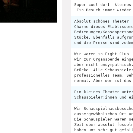
Super cool dort. kleines
.Ein Besuch immer wieder
Absolut schönes Theater!
Charme dieses Etablissem
Bedienungen/Kassenperson
Stücke. Ebenfalls aufgru
und die Preise sind zude
Wir waren in Fight Club.
wir zur Organspende eing
aber nicht unsympathisch
Brücke. Alle Schauspiele
professionelles Team. Se
normal. Aber wer ist das
Ein kleines Theater unte
Schauspieler:innen und e
Wir Schauspielhausbesuch
aussergewöhnlichen Ort u
Die Schauspieler waren s
Zeit über absolut fessel
haben uns sehr gut gefal