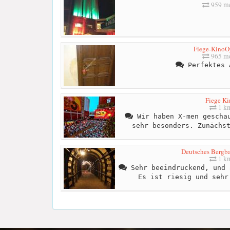
959 me
Fiege-KinoO
965 me
Perfektes 
Fiege Ki
1 k
Wir haben X-men geschau
sehr besonders. Zunächs
Deutsches Berg
1 k
Sehr beeindruckend, und 
Es ist riesig und sehr