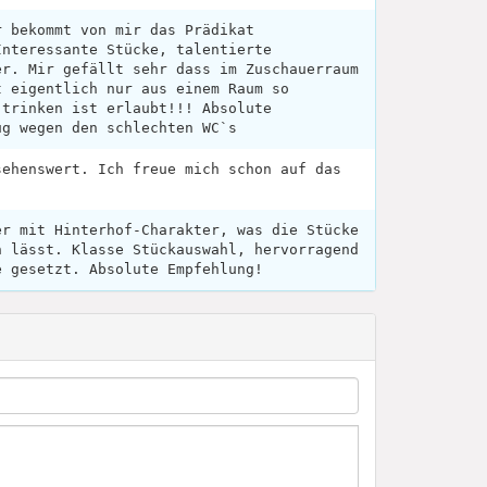
r bekommt von mir das Prädikat
Interessante Stücke, talentierte
er. Mir gefällt sehr dass im Zuschauerraum
t eigentlich nur aus einem Raum so
 trinken ist erlaubt!!! Absolute
ug wegen den schlechten WC`s
sehenswert. Ich freue mich schon auf das
er mit Hinterhof-Charakter, was die Stücke
n lässt. Klasse Stückauswahl, hervorragend
e gesetzt. Absolute Empfehlung!