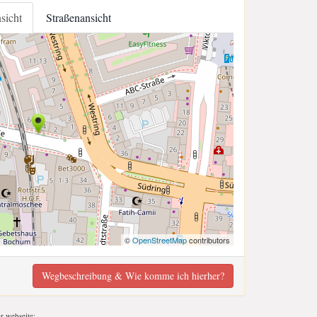
nsicht
Straßenansicht
©
OpenStreetMap
contributors
Wegbeschreibung & Wie komme ich hierher?
er webseite;