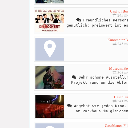
Capitol B
245 me
Freundliches Persona
gemütlich; preiswert ist e
Kinocenter 
245 me
Museum B
308 me
Sehr schöne Ausstellun
Projekt rund um die Abfo
Casabla
341 me
Angebot wie jedes Kino. 
am Parkhaus im gleiche
Casablanca Fil