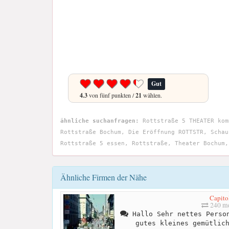
Gut
4.3
von fünf punkten /
21
wählen.
ähnliche suchanfragen:
Rottstraße 5 THEATER kom
Rottstraße Bochum, Die Eröffnung ROTTSTR, Schau
Rottstraße 5 essen, Rottstraße, Theater Bochum,
Ähnliche Firmen der Nähe
Capito
240 me
Hallo Sehr nettes Person
gutes kleines gemütlic