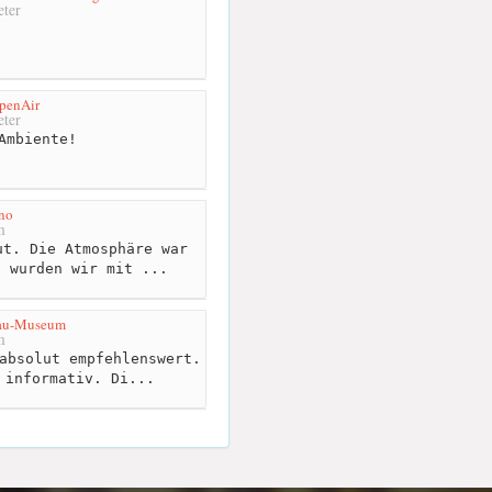
ter
penAir
ter
Ambiente!
no
m
t. Die Atmosphäre war
t wurden wir mit ...
bau-Museum
m
absolut empfehlenswert.
 informativ. Di...