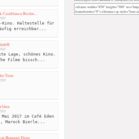
& Casablanca Bochu...
ter
-Kino. Haltestelle für
äufig erreichbar...
 GmbH
ter
te Lage, schönes Kino.
che Filme bissch...
er Tiere
ter
 r3den
ter
 Mai 2017 im Café Eden
h, Marock Bierle...
at-Brauerei Fiege