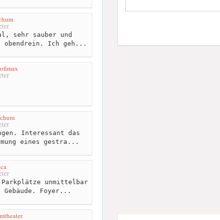
ochum
ter
l, sehr sauber und
s obendrein. Ich geh...
Bofimax
ter
ochum
ter
gen. Interessant das
rmung eines gestra...
nca
ter
Parkplätze unmittelbar
n Gebäude. Foyer...
mtheater