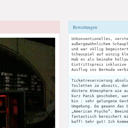
Bewertungen
Unkonventionelles, verst
außergewöhnlichem Schaup
und war völlig begeister
Schauspiel auf winzig kl
Hab es als beinahe holly
Eintrittspreis inklusive
Ausflug ins Bermuda verb
Ticketreservierung absol
Toiletten im abseits, de
düstere Atmosphäre wie a
kurz Panik geschoben, wa
bin : sehr gelungene Ges
Umgebung. Da gewann das 
„American Psycho“. Beein
fantastisch bereichert m
baff! Sehr gut! Ich komm