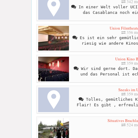
342 me
In einer Welt voller UCI
das Casablanca noch ei
Union Filmthea
356 me
Es ist ein sehr gemütlic
riesig wie andere Kino
Union Kino 
359 me
Wir sind gerne dort. Da
und das Personal ist ec
Sneaks im 
359 me
Tolles, gemütliches K
Flair! Es gibt , erfreul
Situatives Brach
524 me