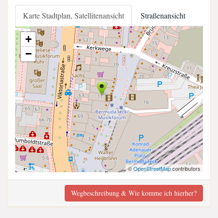
Karte Stadtplan, Satellitenansicht
Straßenansicht
+
−
©
OpenStreetMap
contributors
Wegbeschreibung & Wie komme ich hierher?