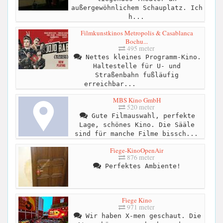
außergewöhnlichem Schauplatz. Ich
h...
Filmkunstkinos Metropolis & Casablanca
Bochu...
495 meter
Nettes kleines Programm-Kino.
Haltestelle für U- und
Straßenbahn fußläufig
erreichbar...
MBS Kino GmbH
520 meter
Gute Filmauswahl, perfekte
Lage, schönes Kino. Die Sääle
sind für manche Filme bissch...
Fiege-KinoOpenAir
876 meter
Perfektes Ambiente!
Fiege Kino
971 meter
Wir haben X-men geschaut. Die