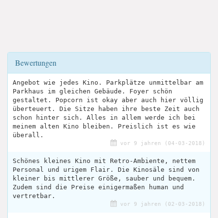
Bewertungen
Angebot wie jedes Kino. Parkplätze unmittelbar am
Parkhaus im gleichen Gebäude. Foyer schön
gestaltet. Popcorn ist okay aber auch hier völlig
überteuert. Die Sitze haben ihre beste Zeit auch
schon hinter sich. Alles in allem werde ich bei
meinem alten Kino bleiben. Preislich ist es wie
überall.
vor 9 jahren (04-03-2018)
Schönes kleines Kino mit Retro-Ambiente, nettem
Personal und urigem Flair. Die Kinosäle sind von
kleiner bis mittlerer Größe, sauber und bequem.
Zudem sind die Preise einigermaßen human und
vertretbar.
vor 9 jahren (02-03-2018)