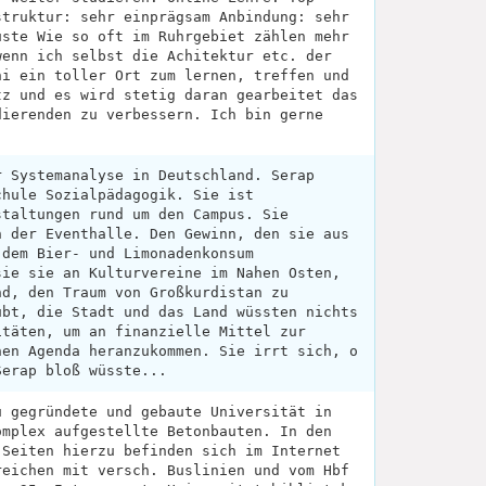
struktur: sehr einprägsam Anbindung: sehr
üste Wie so oft im Ruhrgebiet zählen mehr
wenn ich selbst die Achitektur etc. der
ni ein toller Ort zum lernen, treffen und
tz und es wird stetig daran gearbeitet das
dierenden zu verbessern. Ich bin gerne
r Systemanalyse in Deutschland. Serap
chule Sozialpädagogik. Sie ist
staltungen rund um den Campus. Sie
n der Eventhalle. Den Gewinn, den sie aus
 dem Bier- und Limonadenkonsum
sie sie an Kulturvereine im Nahen Osten,
nd, den Traum von Großkurdistan zu
ubt, die Stadt und das Land wüssten nichts
itäten, um an finanzielle Mittel zur
hen Agenda heranzukommen. Sie irrt sich, o
Serap bloß wüsste...
u gegründete und gebaute Universität in
omplex aufgestellte Betonbauten. In den
 Seiten hierzu befinden sich im Internet
reichen mit versch. Buslinien und vom Hbf