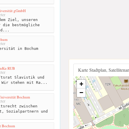
iversität gGmbH
ter
em Ziel, unseren
r die bestmögliche
ld...
chum
ter
ersität in Bochum
/RuKu RUB
Karte Stadtplan, Satellitena
ter
tsrat Slavistik und
 Wir stehen mit Ra...
+
−
Universität Bochum
ter
tsrecht zwischen
t, Sozialpartnern und
.
ät Bochum