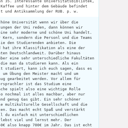
hn 35. Interessante Universitatsbibliotek,
 Kaffee und hinter dem Gebäude befindet
st und Antiksammlung der RUB. p. w.
chöne Universität wenn wir über die
tungen der Uni reden, dann können wir
eine sehr moderne und schöne Uni handelt.
r Kern, sondern die Personl und die Teams
sie den Studierenden anbieten. Die
d hat ihre Klassifikation als eine der
äten Deutschlandweit. Darüber hinaus
über eine sehr unterschiedliche Fakultäten
 die man da studieren kann. Als ein
it studiert, kann ich euch sagen, dass es
, um Übung den Meister macht und um
nug gearbeitet werden. Vor allem für
ersprachler ist das Studium eine
ache spielt also eine wichtige Rolle
so nochmal ist alles machbar, aber nur
und genug Gas gibt. Ein sehr schöner
ie multikulturelle Gesellschaft und die
ten. Das macht echt Spaß und verstärkt
il du einfach mit unterschiedlichen
rlebst viel und lernst mehr. Der
40€ also knapp 700€ im Jahr. Das ist echt