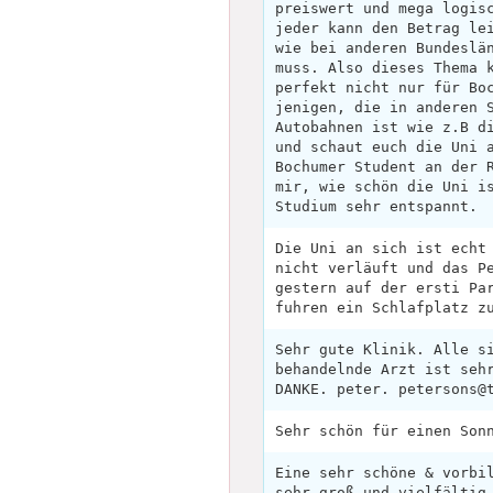
preiswert und mega logis
jeder kann den Betrag le
wie bei anderen Bundeslä
muss. Also dieses Thema 
perfekt nicht nur für Bo
jenigen, die in anderen 
Autobahnen ist wie z.B d
und schaut euch die Uni 
Bochumer Student an der 
mir, wie schön die Uni i
Studium sehr entspannt.
Die Uni an sich ist echt
nicht verläuft und das P
gestern auf der ersti Pa
fuhren ein Schlafplatz z
Sehr gute Klinik. Alle s
behandelnde Arzt ist seh
DANKE. peter. petersons@
Sehr schön für einen Son
Eine sehr schöne & vorbi
sehr groß und vielfältig