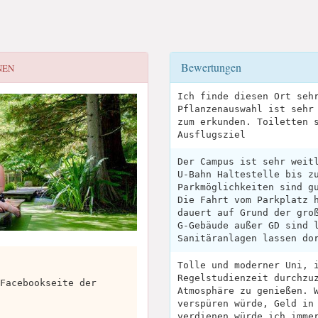
Bewertungen
NEN
Ich finde diesen Ort seh
Pflanzenauswahl ist sehr
zum erkunden. Toiletten 
Ausflugsziel
Der Campus ist sehr weit
U-Bahn Haltestelle bis z
Parkmöglichkeiten sind g
Die Fahrt vom Parkplatz 
dauert auf Grund der gro
G-Gebäude außer GD sind 
Sanitäranlagen lassen do
Tolle und moderner Uni, 
Regelstudienzeit durchzu
Facebookseite der
Atmosphäre zu genießen. 
verspüren würde, Geld in
verdienen würde ich imme