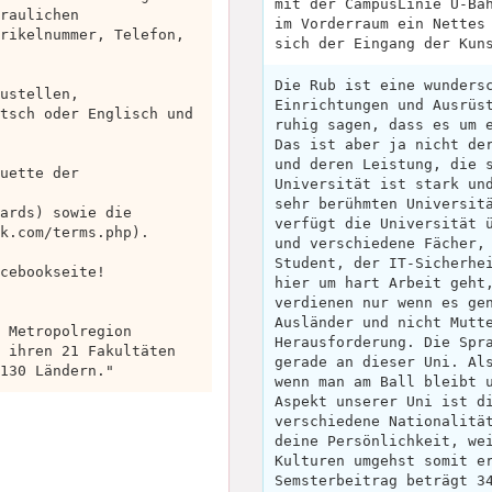
mit der CampusLinie U-Ba
raulichen
im Vorderraum ein Nettes
rikelnummer, Telefon,
sich der Eingang der Kun
Die Rub ist eine wunders
ustellen,
Einrichtungen und Ausrüs
tsch oder Englisch und
ruhig sagen, dass es um 
Das ist aber ja nicht de
und deren Leistung, die 
uette der
Universität ist stark un
sehr berühmten Universit
ards) sowie die
verfügt die Universität 
k.com/terms.php).
und verschiedene Fächer,
Student, der IT-Sicherhe
cebookseite!
hier um hart Arbeit geht
verdienen nur wenn es ge
Ausländer und nicht Mutt
 Metropolregion
Herausforderung. Die Spr
 ihren 21 Fakultäten
gerade an dieser Uni. Al
130 Ländern."
wenn man am Ball bleibt 
Aspekt unserer Uni ist d
verschiedene Nationalitä
deine Persönlichkeit, we
Kulturen umgehst somit e
Semsterbeitrag beträgt 3