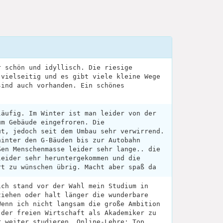
r schön und idyllisch. Die riesige
 vielseitig und es gibt viele kleine Wege
sind auch vorhanden. Ein schönes
läufig. Im Winter ist man leider von der
um Gebäude eingefroren. Die
ut, jedoch seit dem Umbau sehr verwirrend.
hinter den G-Bäuden bis zur Autobahn
ßen Menschenmasse leider sehr lange.. die
leider sehr heruntergekommen und die
rt zu wünschen übrig. Macht aber spaß da
ich stand vor der Wahl mein Studium in
ziehen oder halt länger die wunderbare
Wenn ich nicht langsam die große Ambition
 der freien Wirtschaft als Akademiker zu
r weiter studieren. Online-Lehre: Top