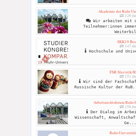
Akademie der Ruhr Un
128 me
Wir arbeiten mit d
Teilnehmer:innen imme
Weiterbi
SKK19 Bo
147 me
Hochschule und Univ
FSR Slavistik
151 me
Wir sind der Fachschaf
Russische Kultur der RuB.
Arbeitsrechtsforum Ruhr-
156 me
Der Dialog im Arbei
Wissenschaft, Anwaltschaf
Ge..
Ruhr-Universit