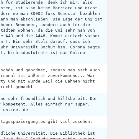
ch für Studierende, denk ich mir, also
isten, ist also keine Barriere und nicht
ndern wo man 3000€ fürs Semester bezahlen
kann man abschließen. Die Lage der Uni ist
chumer Bewohner, sondern auch für die
Städten wohnen, da die Uni sehr nah von
ie A43 und die A448. Kommt einfach vorbei
an !. Bin sehr Stolz darauf, dass ich
Ruhr Universität Bochum bin. Corona sagte
st. Nichtsdestotrotz ist das Online-
 schön und geordnet, sodass man sich auch
ersonal ist äußerst zuvorkommend... War
rty und mit wurde weil die Bahnen nicht
urecht gemacht
ind sehr freundlich und hilfsbereit. Der
r kompetent. Alles einfach nur super.
t-online. de
ntagsspaziergang,es gibt viel zusehen.
ldliche Universität. Die Bibliothek ist
. Auch das G Gebäude mega schön, sauber