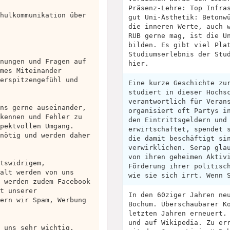
Präsenz-Lehre: Top Infra
hulkommunikation über
gut Uni-Ästhetik: Betonw
die inneren Werte, auch 
RUB gerne mag, ist die U
bilden. Es gibt viel Pla
Studiumserlebnis der Stu
nungen und Fragen auf
hier.
mes Miteinander
erspitzengefühl und
Eine kurze Geschichte zu
studiert in dieser Hochs
verantwortlich für Veran
ns gerne auseinander,
organisiert oft Partys i
kennen und Fehler zu
den Eintrittsgeldern und
pektvollen Umgang.
erwirtschaftet, spendet 
nötig und werden daher
die damit beschäftigt si
verwirklichen. Serap gla
von ihren geheimen Aktiv
tswidrigem,
Förderung ihrer politisc
alt werden von uns
wie sie sich irrt. Wenn 
 werden zudem Facebook
t unserer
In den 60ziger Jahren ne
ern wir Spam, Werbung
Bochum. Überschaubarer K
letzten Jahren erneuert.
und auf Wikipedia. Zu er
 uns sehr wichtig.