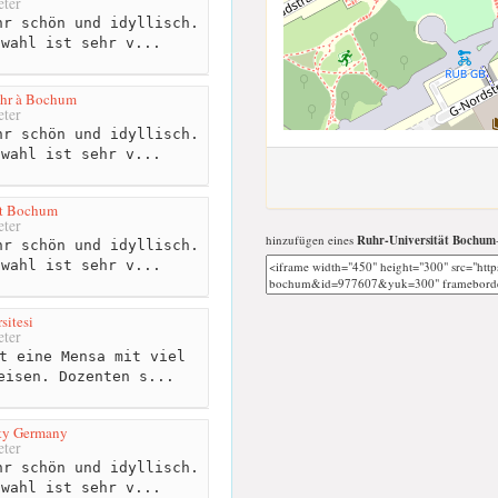
ter
r schön und idyllisch.
swahl ist sehr v...
uhr à Bochum
ter
r schön und idyllisch.
swahl ist sehr v...
ät Bochum
ter
hinzufügen eines
Ruhr-Universität Bochum
r schön und idyllisch.
swahl ist sehr v...
sitesi
ter
t eine Mensa mit viel
eisen. Dozenten s...
ty Germany
ter
r schön und idyllisch.
swahl ist sehr v...