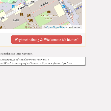
©
OpenStreetMap
contributors
Wegbeschreibung & Wie komme ich hierher?
-stadtplans zu ihrer webseite;