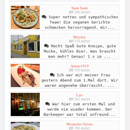
Sami Sami
296 meter
Super nettes und sympathisches
Team! Die veganen Gerichte
schmecken hervorragend. Wir...
Mayday
310 meter
Macht Spaß Gute Kneipe, gute
Mucke, kühles Bier. Was braucht
man mehr? Genau! 1 x im ...
Arturo1919
350 meter
Ich war mit meiner Frau
gestern Abend zum 1.Mal dort. Wir
waren angenehm überrascht. ...
Lais
362 meter
War hier zum ersten Mal und
werde nie wieder kommen. Der
Barkeeper war total unfreund...
Momento Guisto
390 meter