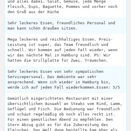
und alles dabei. Salat, Gemüse, jede Menge
Fleisch, Dips, Baguette, Pommes und vorher noch
den Gruß aus der Küche
Sehr leckeres Essen, freundliches Personal und
man kann schön draußen sitzen.
Mega leckeres und reichhaltiges Essen. Preis-
Leistung ist super, das Team freundlich und
schnell. Wir kommen auf jeden Fall wieder, wenn
wir das nächste Mal in Hamburg sind. PS: Wir
hatten die Grillplatte für Zwei. Träumchen.
Sehr leckeres Essen von sehr sympatischen
Servicepersonal. Das Ambiente war sehr
ansprechend. Wenn ich wieder in Hamburg bin,
werde ich auf jeden Fall wiederkommen.Essen: 5/5
Gemütlich eingerichtetes Restaurant mit einer
übersichtlichen Auswahl an Steaks vom Rind, Lamm,
Geflügel und Fisch. Die Bedienung war freundlich
und schaut regelmäßig ob noch alles recht ist.
Für einen gemütlichen Abend zu empfehlen. Den
Stern Abzug gibt es für die Zubereitung des
Fleisches. Das Well done bestellte kam eher als