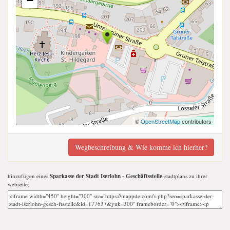
−
©
OpenStreetMap
contributors
Wegbeschreibung & Wie komme ich hierher?
hinzufügen eines
Sparkasse der Stadt Iserlohn - Geschäftsstelle
-stadtplans zu ihrer
webseite;