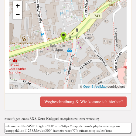
+
−
©
OpenStreetMap
contributors
Wegbeschreibung & Wie komme ich hierher?
hinzufügen eines
AXA Gero Knüppel
-stadtplans zu ihrer webseite;