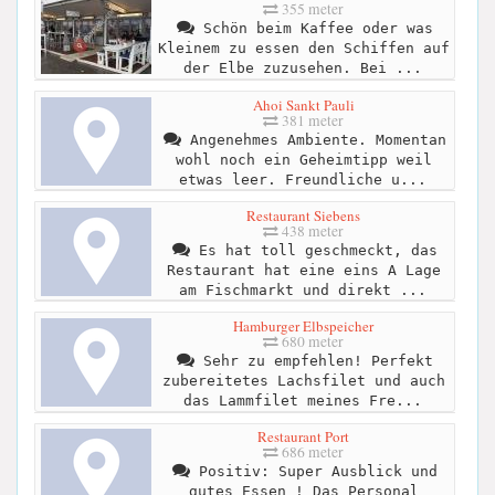
355 meter
Schön beim Kaffee oder was
Kleinem zu essen den Schiffen auf
der Elbe zuzusehen. Bei ...
Ahoi Sankt Pauli
381 meter
Angenehmes Ambiente. Momentan
wohl noch ein Geheimtipp weil
etwas leer. Freundliche u...
Restaurant Siebens
438 meter
Es hat toll geschmeckt, das
Restaurant hat eine eins A Lage
am Fischmarkt und direkt ...
Hamburger Elbspeicher
680 meter
Sehr zu empfehlen! Perfekt
zubereitetes Lachsfilet und auch
das Lammfilet meines Fre...
Restaurant Port
686 meter
Positiv: Super Ausblick und
gutes Essen ! Das Personal