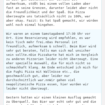
aufmerksam, stößt bei einem vollen Laden aber
fast an seine Grenzen, darunter leidet aber nicht
die Freundlichkeit und der Spaß. Die Pizza
überzeugte uns tatsächlich nicht zu 100%, war
aber okay. Fazit: Es hat Spaß gemacht, wir würden
wohl noch einmal hingehen.
Wir waren an einem Samstagabend 17:30 Uhr vor
Ort. Eine Reservierung wird empfohlen, es war
kein Tisch mehr frei.nDas Personal ist
freundlich, aufmerksam & schnell. Beim Bier wird
sehr gut beraten, falls man sich mal unsicher
sein sollte.nDie Pizzakarte hat mich im Vergleich
zu anderen Pizzerien leider nicht überzeugt. Eine
eher spezielle Auswahl, die für mich nicht so
schmackhaft klang. Am Ende entschied ich mich für
die Fughi Pizza mit Wallnüsse etc., die
geschmacklich gut, aber leider nur
durchschnittlich war.nnWir gehen viel
neapolitanische Pizza essen, hier wurden wir
leider nicht überzeugt.
Gestern hatten wir einen kleinen Ausflug gemacht
zu Überquell. Das Bier war echt sehr gut und die