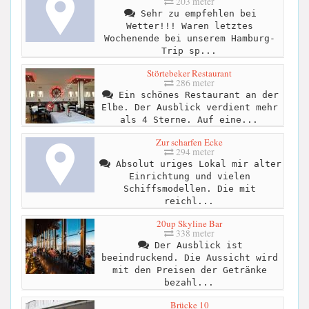
203 meter
Sehr zu empfehlen bei
Wetter!!! Waren letztes
Wochenende bei unserem Hamburg-
Trip sp...
Störtebeker Restaurant
286 meter
Ein schönes Restaurant an der
Elbe. Der Ausblick verdient mehr
als 4 Sterne. Auf eine...
Zur scharfen Ecke
294 meter
Absolut uriges Lokal mir alter
Einrichtung und vielen
Schiffsmodellen. Die mit
reichl...
20up Skyline Bar
338 meter
Der Ausblick ist
beeindruckend. Die Aussicht wird
mit den Preisen der Getränke
bezahl...
Brücke 10