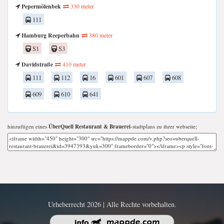
Pepermölenbek
330 meter
111
Hamburg Reeperbahn
380 meter
S1
S3
Davidstraße
410 meter
111
112
16
601
607
608
609
610
641
hinzufügen eines
ÜberQuell Restaurant & Brauerei
-stadtplans zu ihrer webseite;
Urheberrecht 2026 | Alle Rechte vorbehalten.