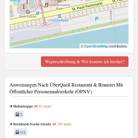
©
OpenStreetMap
contributors
Wegbeschreibung & Wie komme ich hierher?
Anweisungen Nach ÜberQuell Restaurant & Brauerei Mit
Öffentlicher Personennahverkehr (ÖPNV)
Hafentreppe
80 meter
2
Bernhard-Nocht-Straße
300 meter
111