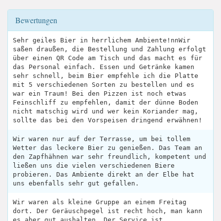
Bewertungen
Sehr geiles Bier in herrlichem Ambiente!nnWir
saßen draußen, die Bestellung und Zahlung erfolgt
über einen QR Code am Tisch und das macht es für
das Personal einfach. Essen und Getränke kamen
sehr schnell, beim Bier empfehle ich die Platte
mit 5 verschiedenen Sorten zu bestellen und es
war ein Traum! Bei den Pizzen ist noch etwas
Feinschliff zu empfehlen, damit der dünne Boden
nicht matschig wird und wer kein Koriander mag,
sollte das bei den Vorspeisen dringend erwähnen!
Wir waren nur auf der Terrasse, um bei tollem
Wetter das leckere Bier zu genießen. Das Team an
den Zapfhähnen war sehr freundlich, kompetent und
ließen uns die vielen verschiedenen Biere
probieren. Das Ambiente direkt an der Elbe hat
uns ebenfalls sehr gut gefallen.
Wir waren als kleine Gruppe an einem Freitag
dort. Der Geräuschpegel ist recht hoch, man kann
es aber gut aushalten. Der Service ist