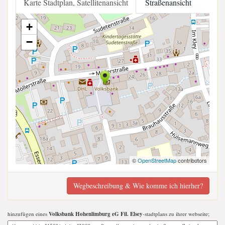
Karte Stadtplan, Satellitenansicht
Straßenansicht
+
−
©
OpenStreetMap
contributors
Wegbeschreibung & Wie komme ich hierher?
hinzufügen eines
Volksbank Hohenlimburg eG Fil. Elsey
-stadtplans zu ihrer webseite;