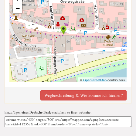
−
©
OpenStreetMap
contributors
Wegbeschreibung & Wie komme ich hierher?
hinzufügen eines
Deutsche Bank
-stadtplans zu ihrer webseite;