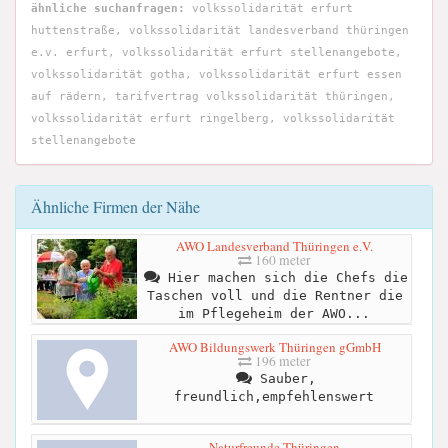
ähnliche suchanfragen:
volkssolidarität erfurt
huttenstraße, volkssolidarität landesverband thüringen
e.v. erfurt, volkssolidarität erfurt stellenangebote,
volkssolidarität gotha, volkssolidarität erfurt essen
auf rädern, tarifvertrag volkssolidarität thüringen,
volkssolidarität erfurt ringelberg, volkssolidarität
stellenangebote
Ähnliche Firmen der Nähe
AWO Landesverband Thüringen e.V.
160 meter
Hier machen sich die Chefs die
Taschen voll und die Rentner die
im Pflegeheim der AWO...
AWO Bildungswerk Thüringen gGmbH
196 meter
Sauber,
freundlich,empfehlenswert
Naturfreunde Thüringen