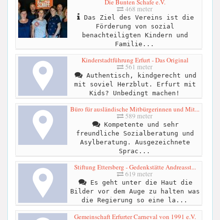
Die Bunten Schafe e.V.
468 meter
Das Ziel des Vereins ist die
Förderung von sozial
benachteiligten Kindern und
Familie...
Kinderstadtführung Erfurt - Das Original
561 meter
Authentisch, kindgerecht und
mit soviel Herzblut. Erfurt mit
Kids? Unbedingt machen!
Büro für ausländische Mitbürgerinnen und Mit...
589 meter
Kompetente und sehr
freundliche Sozialberatung und
Asylberatung. Ausgezeichnete
Sprac...
Stiftung Ettersberg - Gedenkstätte Andreasst...
619 meter
Es geht unter die Haut die
Bilder vor dem Auge zu halten was
die Regierung so eine la...
Gemeinschaft Erfurter Carneval von 1991 e.V.