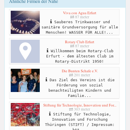
Ähnliche Firmen der Nähe
Viva con Agua Erfurt
87 meter
Sauberes Trinkwasser und
sanitäre Grundversorgung für alle
Menschen! WASSER FÜR ALLE!...
Rotary Club Erfurt
87 meter
Willkommen beim Rotary-Club
Erfurt - dem ältesten Club im
Rotary-Distrikt 1950!
Die Bunten Schafe e.V.
201 meter
Das Ziel des Vereins ist die
Förderung von sozial
benachteiligten Kindern und
Familie...
Stiftung für Technologie, Innovation und For...
303 meter
Stiftung für Technologie,
Innovation und Forschung
Thüringen (STIFT) / Impressum:
htt...