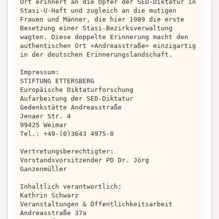
Ort erinnert an die Opfer der SED-Diktatur in
Stasi-U-Haft und zugleich an die mutigen
Frauen und Männer, die hier 1989 die erste
Besetzung einer Stasi-Bezirksverwaltung
wagten. Diese doppelte Erinnerung macht den
authentischen Ort »Andreasstraße« einzigartig
in der deutschen Erinnerungslandschaft.
Impressum:
STIFTUNG ETTERSBERG
Europäische Diktaturforschung
Aufarbeitung der SED-Diktatur
Gedenkstätte Andreasstraße
Jenaer Str. 4
99425 Weimar
Tel.: +49-(0)3643 4975-0
Vertretungsberechtigter:
Vorstandsvorsitzender PD Dr. Jörg
Ganzenmüller
Inhaltlich verantwortlich:
Kathrin Schwarz
Veranstaltungen & Öffentlichkeitsarbeit
Andreasstraße 37a