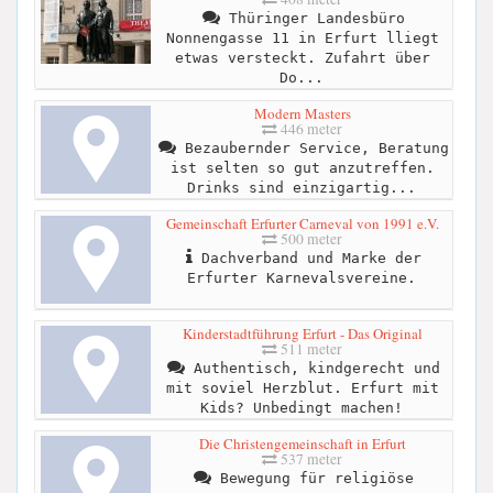
Thüringer Landesbüro
Nonnengasse 11 in Erfurt lliegt
etwas versteckt. Zufahrt über
Do...
Modern Masters
446 meter
Bezaubernder Service, Beratung
ist selten so gut anzutreffen.
Drinks sind einzigartig...
Gemeinschaft Erfurter Carneval von 1991 e.V.
500 meter
Dachverband und Marke der
Erfurter Karnevalsvereine.
Kinderstadtführung Erfurt - Das Original
511 meter
Authentisch, kindgerecht und
mit soviel Herzblut. Erfurt mit
Kids? Unbedingt machen!
Die Christengemeinschaft in Erfurt
537 meter
Bewegung für religiöse