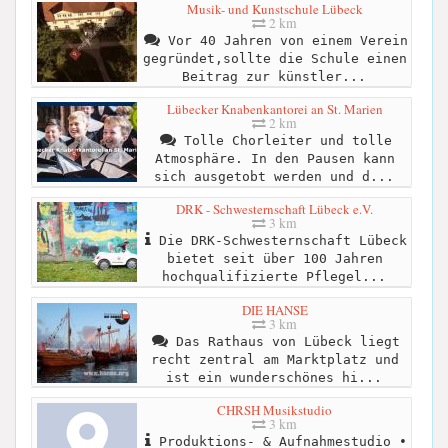
Musik- und Kunstschule Lübeck
2 km
Vor 40 Jahren von einem Verein
gegründet,sollte die Schule einen
Beitrag zur künstler...
Lübecker Knabenkantorei an St. Marien
2 km
Tolle Chorleiter und tolle
Atmosphäre. In den Pausen kann
sich ausgetobt werden und d...
DRK - Schwesternschaft Lübeck e.V.
3 km
Die DRK-Schwesternschaft Lübeck
bietet seit über 100 Jahren
hochqualifizierte Pflegel...
DIE HANSE
3 km
Das Rathaus von Lübeck liegt
recht zentral am Marktplatz und
ist ein wunderschönes hi...
CHRSH Musikstudio
3 km
Produktions- & Aufnahmestudio •