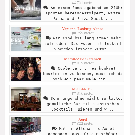
731 meter
Am einem Samstagabend um 21Uhr
spontan hereingestolpert, Pizza
Parma und Pizza Sucuk ...
Vapiano Hamburg Altona
755 meter
Wir sind bis lang immer sehr
zufrieden! Das Essen ist lecker!
Es werden frische Zutat...
Mathilde Bar Ottensen
815 meter
Coole Bar, um es konkret
beurteilen zu können, muss ich da
noch ein paar Male hin...
Mathilde Bar
816 meter
Sehr angenehme nicht zu laute,
gemütliche Bar mit klassischen
Cocktails, Bieren und W...
Aurel
822 meter
Mal in Altona ins Aurel
gegangen. Was für ein schöner