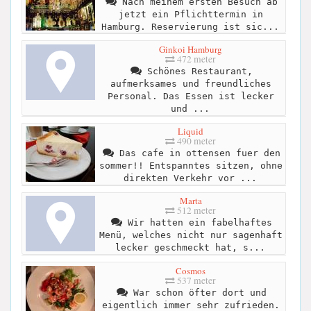
Nach meinem ersten Besuch ab
jetzt ein Pflichttermin in
Hamburg. Reservierung ist sic...
Ginkoi Hamburg
472 meter
Schönes Restaurant,
aufmerksames und freundliches
Personal. Das Essen ist lecker
und ...
Liquid
490 meter
Das cafe in ottensen fuer den
sommer!! Entspanntes sitzen, ohne
direkten Verkehr vor ...
Marta
512 meter
Wir hatten ein fabelhaftes
Menü, welches nicht nur sagenhaft
lecker geschmeckt hat, s...
Cosmos
537 meter
War schon öfter dort und
eigentlich immer sehr zufrieden.