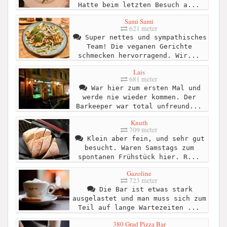
Hatte beim letzten Besuch a...
Sami Sami
621 meter
Super nettes und sympathisches
Team! Die veganen Gerichte
schmecken hervorragend. Wir...
Lais
681 meter
War hier zum ersten Mal und
werde nie wieder kommen. Der
Barkeeper war total unfreund...
Knuth
709 meter
Klein aber fein, und sehr gut
besucht. Waren Samstags zum
spontanen Frühstück hier. R...
Gazoline
723 meter
Die Bar ist etwas stark
ausgelastet und man muss sich zum
Teil auf lange Wartezeiten ...
380 Grad Pizza Bar