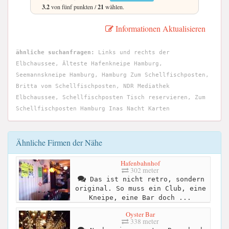
3.2
von fünf punkten /
21
wählen.
Informationen Aktualisieren
ähnliche suchanfragen:
Links und rechts der
Elbchaussee, Älteste Hafenkneipe Hamburg,
Seemannskneipe Hamburg, Hamburg Zum Schellfischposten,
Britta vom Schellfischposten, NDR Mediathek
Elbchaussee, Schellfischposten Tisch reservieren, Zum
Schellfischposten Hamburg Inas Nacht Karten
Ähnliche Firmen der Nähe
Hafenbahnhof
302 meter
Das ist nicht retro, sondern
original. So muss ein Club, eine
Kneipe, eine Bar doch ...
Oyster Bar
338 meter