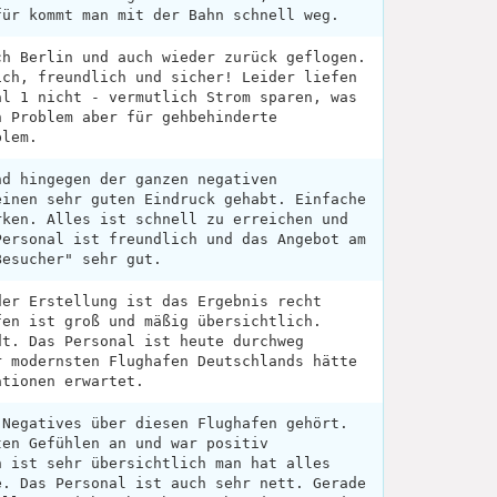
für kommt man mit der Bahn schnell weg.
ch Berlin und auch wieder zurück geflogen.
ich, freundlich und sicher! Leider liefen
al 1 nicht - vermutlich Strom sparen, was
n Problem aber für gehbehinderte
blem.
nd hingegen der ganzen negativen
einen sehr guten Eindruck gehabt. Einfache
rken. Alles ist schnell zu erreichen und
Personal ist freundlich und das Angebot am
Besucher" sehr gut.
der Erstellung ist das Ergebnis recht
fen ist groß und mäßig übersichtlich.
dt. Das Personal ist heute durchweg
r modernsten Flughafen Deutschlands hätte
ationen erwartet.
 Negatives über diesen Flughafen gehört.
ten Gefühlen an und war positiv
n ist sehr übersichtlich man hat alles
e. Das Personal ist auch sehr nett. Gerade