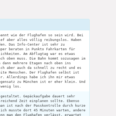
pannt wie der Flughafen so sein wird. Bei
ief aber alles völlig reibungslos. Haben
den. Das Info-Center ist sehr zu
uper beraten in Punkto Fahrkarten für
lichkeiten. Am Abflugtag war es etwas
ach oben muss. Die Bahn kommt sozusagen im
n dann mehrere Etagen nach oben ins
ich aber auch da schnell zu recht und es
eite Menschen. Der Flughafen selbst ist
er. Allerdings habe ich ihn mir etwas
egensatz zu München ist er eher klein. Und
 wenig los.
 gestaltet. Gepäckaufgabe dauert sehr
sreichend Zeit einplanen sollte. Ebenso
man ist nach der Passkontrolle durch kurze
 ich musste dort 45 Minuten warten, andere
enn man den Flughafen verlässt, erwartet