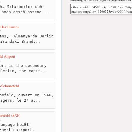
Aéroport Willy-Brandt de
m
h, Mitarbeiter sehr
 noch geschlossene ...
 Havalimanı
m
anı,, Almanya'da Berlin
nırındaki Brand...
ld Airport
m
ort is the secondary
 Berlin, the capit...
n-Schönefeld
m
nefeld, ouvert en 1946,
sagers, le 2ᵉ a...
önefeld (SXF)
m
anpage heißt:
/berlinairport.