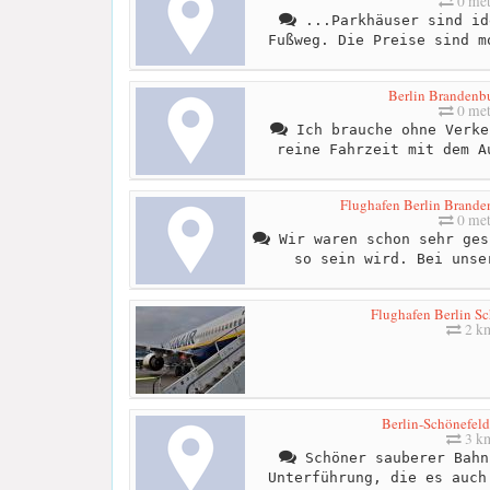
0 met
...Parkhäuser sind id
Fußweg. Die Preise sind m
Berlin Brandenbu
0 met
Ich brauche ohne Verke
reine Fahrzeit mit dem A
Flughafen Berlin Branden
0 met
Wir waren schon sehr ges
so sein wird. Bei unse
Flughafen Berlin S
2 k
Berlin-Schönefeld
3 k
Schöner sauberer Bahn
Unterführung, die es auch