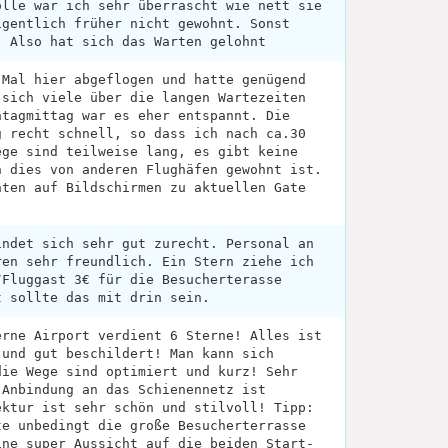
olle war ich sehr überrascht wie nett sie
igentlich früher nicht gewohnt. Sonst
. Also hat sich das Warten gelohnt
 Mal hier abgeflogen und hatte genügend
 sich viele über die langen Wartezeiten
ntagmittag war es eher entspannt. Die
g recht schnell, so dass ich nach ca.30
ege sind teilweise lang, es gibt keine
n dies von anderen Flughäfen gewohnt ist.
hten auf Bildschirmen zu aktuellen Gate
indet sich sehr gut zurecht. Personal an
ren sehr freundlich. Ein Stern ziehe ich
/Fluggast 3€ für die Besucherterasse
t sollte das mit drin sein.
erne Airport verdient 6 Sterne! Alles ist
 und gut beschildert! Man kann sich
die Wege sind optimiert und kurz! Sehr
 Anbindung an das Schienennetz ist
ektur ist sehr schön und stilvoll! Tipp:
te unbedingt die große Besucherterrasse
ine super Aussicht auf die beiden Start-