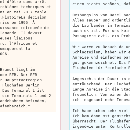
nt d'être sans arrêt
einen nichts schönes, da
roblèmes techniques et
ns en mai 2017 table
Reibungslos von Basel na
.HistoireLa décision
Alles sauber und ordentl
rise en 1996. À
die Laufbänder im Termin
uissance retrouvée de
auch ok ist. Für uns kei
lemande. Il devait
Passagiere evtl. ein Pro
euses liaisons
rd, l'Afrique et
Wir waren zu Besuch da u
omiquement la
Schlagzeilen, haben wir 
006.
Anreise und einfaches pa
gut gekennzeichnet. Das 
Flughafen für "einfache 
Brandt liegt im
ode BER. Der BER
Angesichts der Dauer in 
r Hauptstadtregion
enttäuschend. Der Flugha
 Flughafen Berlin
Lange Anreise in die Sta
 Das Terminal 1 ist
freundlich. Von einem de
 die Terminals 1 und 2
ich insgesamt mehr Innov
andebahnen befinden,
afenbereich."
Ich habe schon sehr viel
Ich kam dann mit gemisch
überrascht. Der Flughafe
irgendwie unter Kontroll