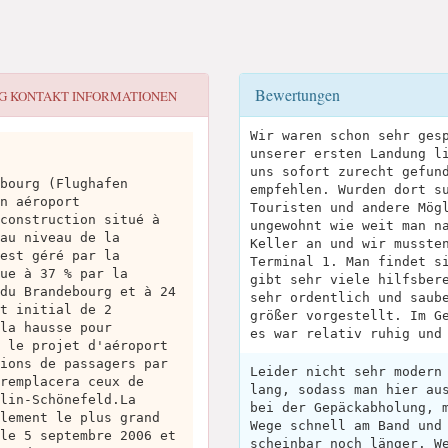
Bewertungen
G
KONTAKT INFORMATIONEN
Wir waren schon sehr ges
unserer ersten Landung l
uns sofort zurecht gefun
bourg (Flughafen
empfehlen. Wurden dort s
n aéroport
Touristen und andere Mög
construction situé à
ungewohnt wie weit man n
au niveau de la
Keller an und wir musste
est géré par la
Terminal 1. Man findet s
ue à 37 % par la
gibt sehr viele hilfsber
du Brandebourg et à 24
sehr ordentlich und saub
t initial de 2
größer vorgestellt. Im G
la hausse pour
es war relativ ruhig und
 le projet d'aéroport
ions de passagers par
Leider nicht sehr modern
remplacera ceux de
lang, sodass man hier au
lin-Schönefeld.La
bei der Gepäckabholung, 
lement le plus grand
Wege schnell am Band und
le 5 septembre 2006 et
scheinbar noch länger. W