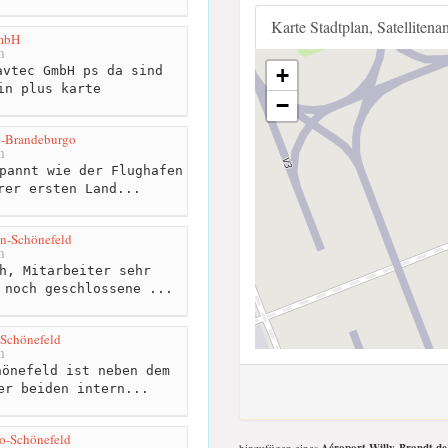
Karte Stadtplan, Satellitena
mbH
m
vtec GmbH ps da sind
+
in plus karte
−
o-Brandeburgo
m
pannt wie der Flughafen
rer ersten Land...
ín-Schönefeld
m
h, Mitarbeiter sehr
 noch geschlossene ...
-Schönefeld
m
önefeld ist neben dem
er beiden intern...
no-Schönefeld
hinzufügen eines