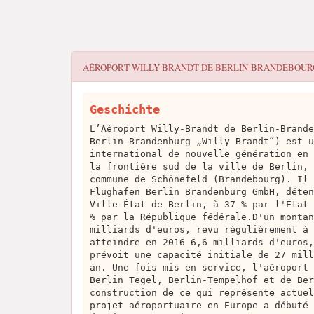
AÉROPORT WILLY-BRANDT DE BERLIN-BRANDEBOUR
Geschichte
L’Aéroport Willy-Brandt de Berlin-Brande
Berlin-Brandenburg „Willy Brandt“) est u
international de nouvelle génération en 
la frontière sud de la ville de Berlin, 
commune de Schönefeld (Brandebourg). Il 
Flughafen Berlin Brandenburg GmbH, déten
Ville-État de Berlin, à 37 % par l'État 
% par la République fédérale.D'un montan
milliards d'euros, revu régulièrement à 
atteindre en 2016 6,6 milliards d'euros,
prévoit une capacité initiale de 27 mill
an. Une fois mis en service, l'aéroport 
Berlin Tegel, Berlin-Tempelhof et de Ber
construction de ce qui représente actuel
projet aéroportuaire en Europe a débuté 