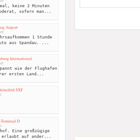
er
eal, keine 2 Minuten
oderat, sofern man...
rg Airport
er
hrsaufkommen 1 Stunde
uto aus Spandau. ...
burg International
er
pannt wie der Flughafen
rer ersten Land...
chönefeld SXF
m
-Terminal D
m
hof. Eine großzügige
 erlaubt auf ander...