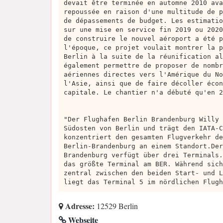
devait être terminée en automne 2010 ava
repoussée en raison d'une multitude de p
de dépassements de budget. Les estimatio
sur une mise en service fin 2019 ou 2020
de construire le nouvel aéroport a été p
l'époque, ce projet voulait montrer la p
Berlin à la suite de la réunification al
également permettre de proposer de nombr
aériennes directes vers l'Amérique du No
l'Asie, ainsi que de faire décoller écon
capitale. Le chantier n'a débuté qu'en 2
"Der Flughafen Berlin Brandenburg Willy 
Südosten von Berlin und trägt den IATA-C
konzentriert den gesamten Flugverkehr de
Berlin-Brandenburg an einem Standort.Der
Brandenburg verfügt über drei Terminals.
das größte Terminal am BER. Während sich
zentral zwischen den beiden Start- und L
liegt das Terminal 5 im nördlichen Flugh
Adresse:
12529 Berlin
Webseite