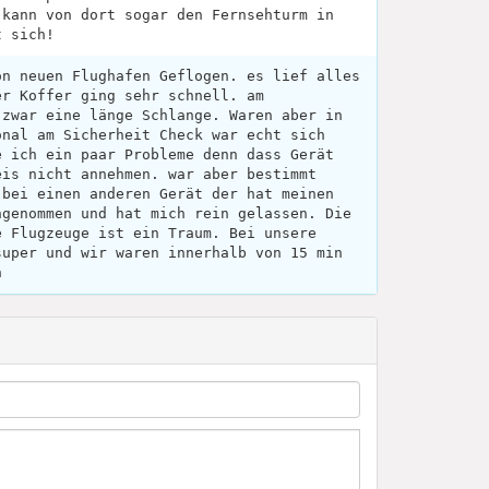
 kann von dort sogar den Fernsehturm in
t sich!
on neuen Flughafen Geflogen. es lief alles
er Koffer ging sehr schnell. am
 zwar eine länge Schlange. Waren aber in
onal am Sicherheit Check war echt sich
e ich ein paar Probleme denn dass Gerät
eis nicht annehmen. war aber bestimmt
 bei einen anderen Gerät der hat meinen
ngenommen und hat mich rein gelassen. Die
e Flugzeuge ist ein Traum. Bei unsere
super und wir waren innerhalb von 15 min
n