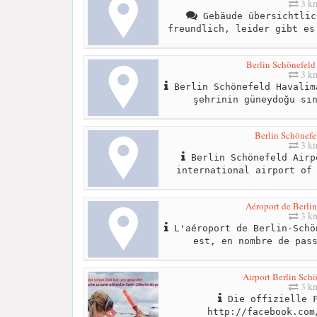
3 k
Gebäude übersichtlic
freundlich, leider gibt es
Berlin Schönefeld
3 k
Berlin Schönefeld Havalim
şehrinin güneydoğu sı
Berlin Schönefe
3 k
Berlin Schönefeld Airp
international airport of
Aéroport de Berli
3 k
L'aéroport de Berlin-Schö
est, en nombre de pas
Airport Berlin Sch
3 k
Die offizielle F
http://facebook.com