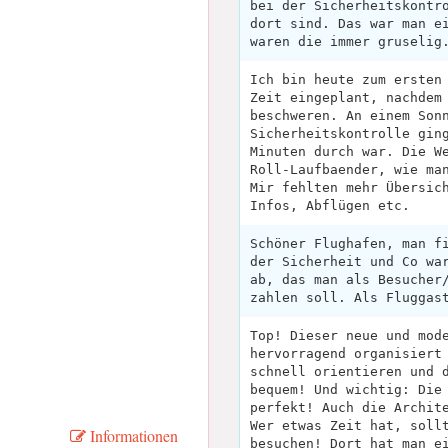
bei der Sicherheitskontr
dort sind. Das war man e
waren die immer gruselig
Ich bin heute zum ersten
Zeit eingeplant, nachdem
beschweren. An einem Son
Sicherheitskontrolle gin
Minuten durch war. Die W
Roll-Laufbaender, wie ma
Mir fehlten mehr Übersic
Infos, Abflügen etc.
Schöner Flughafen, man f
der Sicherheit und Co wa
ab, das man als Besucher
zahlen soll. Als Fluggas
Top! Dieser neue und mod
hervorragend organisiert
schnell orientieren und 
bequem! Und wichtig: Die
perfekt! Auch die Archit
Wer etwas Zeit hat, soll
Informationen
besuchen! Dort hat man e