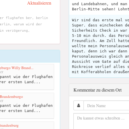
Aktualisieren
und Landebahnen, und man
Berlin-Mitte sehen! Lohn
er flughafen ber, berlin
Wir sind das erste mal v
erlin, warum wird der
Super. dass einchecken d
Sicherheits Check in war
in verzögerung,
5-10 min durch. das Pers
Freundlich. Am Zoll hatt
wollte mein Personalausw
kaput. denn ich war dann
Personalausweis gleich a
Aussicht vom Gate auf di
Rückreise verlief alles 
eburgo Willy Brand...
er
mit Kofferabholen drauße
pannt wie der Flughafen
rer ersten Land...
Kommentar zu diesem Ort
m-Brandemburgo
er
pannt wie der Flughafen
rer ersten Land...
Brandenburg