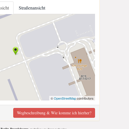
nsicht
Straßenansicht
©
OpenStreetMap
contributors
Wegbeschreibung & Wie komme ich hierher?
-stadtplans zu ihrer webseite;