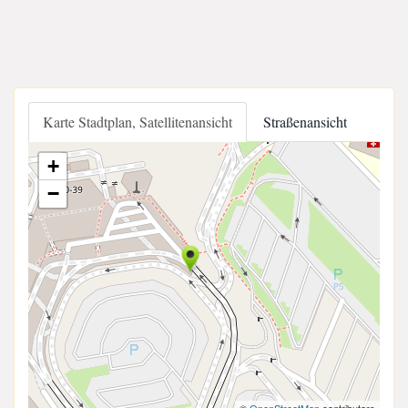
Karte Stadtplan, Satellitenansicht
Straßenansicht
+
−
©
OpenStreetMap
contributors