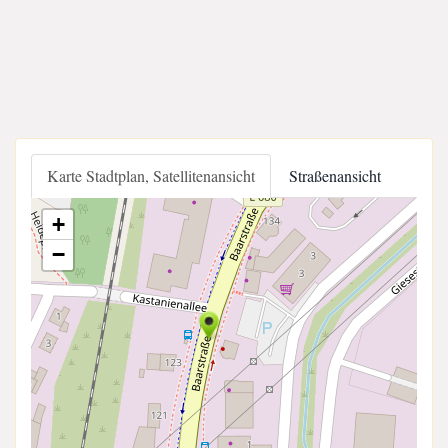
Karte Stadtplan, Satellitenansicht
Straßenansicht
+
−