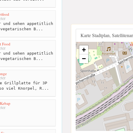
etfood
ter
 und sehen appetitlich
 vegetarischen B...
Karte Stadtplan, Satellitena
t Food
ter
+
 und sehen appetitlich
−
 vegetarischen B...
unge
ter
e Grillplatte für 3P
so viel Knorpel, R...
Kebap
ter
d's