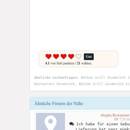
Gut
4.1
von fünf punkten /
21
wählen.
ähnliche suchanfragen:
Balkan Grill Osnabrück S
Restaurant Osnabrück, Balkan Grill osnabrück sc
Ähnliche Firmen der Nähe
728 me
Ich habe für einen Gebu
Lieferung hat ganz pünk