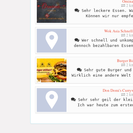
Ornin
2 k
Sehr leckere Essen. Wa
Können wir nur empf
Wok Asia Schnell
2 k
Wer schnell und unkomp
dennoch bezahlbaren Esse
Burger Bi
2 k
Sehr gute Burger und 
Wirklich eine andere Welt
Don Domi's Curryw
2 k
Sehr sehr geil der klei
Ich war heute zum erste