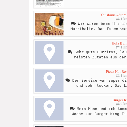
Youshime - Store
1 k
Wir waren beim thailän
Markthalle. Das Essen wa
Hola Burr
1 k
Sehr gute Burritos, lau
meisten Zutaten aus der
Pizza Hut Res
1 k
Der Service war super di
und sehr lecker. Die L
Burger K
2 k
Mein Mann und ich komm
Woche zur Burger King Fi