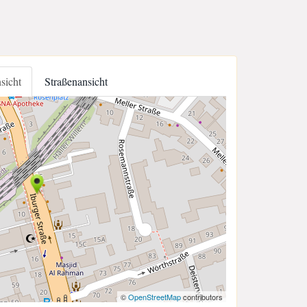
nsicht
Straßenansicht
©
OpenStreetMap
contributors