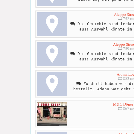
Aleppo Stre
752 me
Die Gerichte sind lecker
aus! Auswahl könnte im
Aleppo Stree
759 me
Die Gerichte sind lecker
aus! Auswahl könnte im
Aroma Lo
853 me
Zu dritt haben wir di
bestellt. Adana war geht 
M&C Döner 
867 me
McDonal