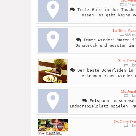
877 me
Trotz Geld in der Tasche
essen, es gibt keine P
La Torre Pizz
889 me
Immer wieder! Waren fü
Osnabrück und wussten im
Zum Drehs
1 k
Der beste Dönerladen in 
erkennen einen wieder 
McDonal
1 k
Entspannt essen wäh
Indoorspielplatz spielen! N
O's Curry Os
1 k