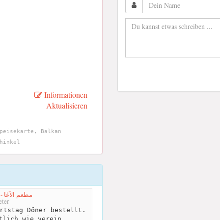
Informationen
Aktualisieren
peisekarte, Balkan
hinkel
Alagha Restaurant - مطعم الآغا
ter
rtstag Döner bestellt.
tlich wie verein...