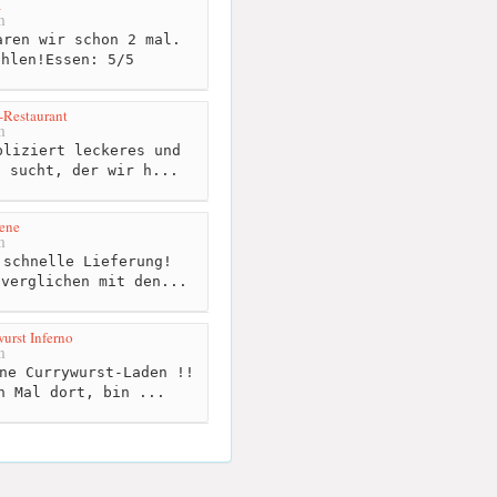
a
m
ren wir schon 2 mal.
ehlen!Essen: 5/5
-Restaurant
m
liziert leckeres und
n sucht, der wir h...
ene
m
schnelle Lieferung!
 verglichen mit den...
urst Inferno
m
ne Currywurst-Laden !!
n Mal dort, bin ...