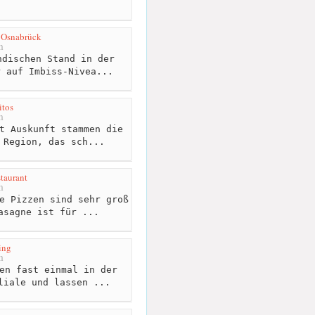
 Osnabrück
m
dischen Stand in der
r auf Imbiss-Nivea...
itos
m
t Auskunft stammen die
 Region, das sch...
taurant
m
e Pizzen sind sehr groß
asagne ist für ...
ing
m
en fast einmal in der
liale und lassen ...