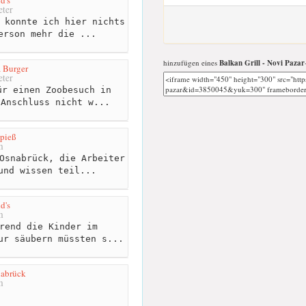
ter
 konnte ich hier nichts
erson mehr die ...
hinzufügen eines
Balkan Grill - Novi Pazar
a Burger
ter
r einen Zoobesuch in
 Anschluss nicht w...
pieß
m
Osnabrück, die Arbeiter
und wissen teil...
d's
m
rend die Kinder im
ur säubern müssten s...
nabrück
m