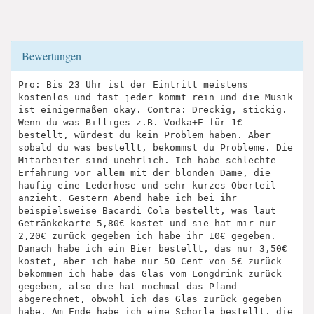
Bewertungen
Pro: Bis 23 Uhr ist der Eintritt meistens
kostenlos und fast jeder kommt rein und die Musik
ist einigermaßen okay. Contra: Dreckig, stickig.
Wenn du was Billiges z.B. Vodka+E für 1€
bestellt, würdest du kein Problem haben. Aber
sobald du was bestellt, bekommst du Probleme. Die
Mitarbeiter sind unehrlich. Ich habe schlechte
Erfahrung vor allem mit der blonden Dame, die
häufig eine Lederhose und sehr kurzes Oberteil
anzieht. Gestern Abend habe ich bei ihr
beispielsweise Bacardi Cola bestellt, was laut
Getränkekarte 5,80€ kostet und sie hat mir nur
2,20€ zurück gegeben ich habe ihr 10€ gegeben.
Danach habe ich ein Bier bestellt, das nur 3,50€
kostet, aber ich habe nur 50 Cent von 5€ zurück
bekommen ich habe das Glas vom Longdrink zurück
gegeben, also die hat nochmal das Pfand
abgerechnet, obwohl ich das Glas zurück gegeben
habe. Am Ende habe ich eine Schorle bestellt, die