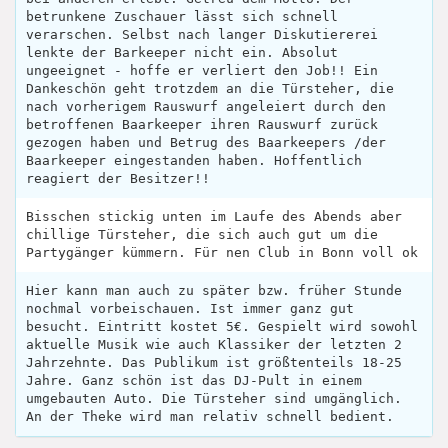
betrunkene Zuschauer lässt sich schnell
verarschen. Selbst nach langer Diskutiererei
lenkte der Barkeeper nicht ein. Absolut
ungeeignet - hoffe er verliert den Job!! Ein
Dankeschön geht trotzdem an die Türsteher, die
nach vorherigem Rauswurf angeleiert durch den
betroffenen Baarkeeper ihren Rauswurf zurück
gezogen haben und Betrug des Baarkeepers /der
Baarkeeper eingestanden haben. Hoffentlich
reagiert der Besitzer!!
Bisschen stickig unten im Laufe des Abends aber
chillige Türsteher, die sich auch gut um die
Partygänger kümmern. Für nen Club in Bonn voll ok
Hier kann man auch zu später bzw. früher Stunde
nochmal vorbeischauen. Ist immer ganz gut
besucht. Eintritt kostet 5€. Gespielt wird sowohl
aktuelle Musik wie auch Klassiker der letzten 2
Jahrzehnte. Das Publikum ist größtenteils 18-25
Jahre. Ganz schön ist das DJ-Pult in einem
umgebauten Auto. Die Türsteher sind umgänglich.
An der Theke wird man relativ schnell bedient.