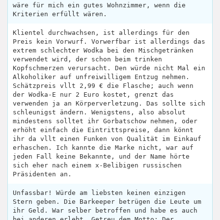
wäre für mich ein gutes Wohnzimmer, wenn die
Kriterien erfüllt wären.
Klientel durchwachsen, ist allerdings für den
Preis kein Vorwurf. Vorwerfbar ist allerdings das
extrem schlechter Wodka bei den Mischgetränken
verwendet wird, der schon beim trinken
Kopfschmerzen verursacht. Den würde nicht Mal ein
Alkoholiker auf unfreiwilligem Entzug nehmen.
Schätzpreis vllt 2,99 € die Flasche; auch wenn
der Wodka-E nur 2 Euro kostet, grenzt das
verwenden ja an Körperverletzung. Das sollte sich
schleunigst ändern. Wenigstens, also absolut
mindestens solltet ihr Gorbatschow nehmen, oder
erhöht einfach die Eintrittspreise, dann könnt
ihr da vllt einen Funken von Qualität im Einkauf
erhaschen. Ich kannte die Marke nicht, war auf
jeden Fall keine Bekannte, und der Name hörte
sich eher nach einem x-Belibigen russischen
Präsidenten an.
Unfassbar! Würde am liebsten keinen einzigen
Stern geben. Die Barkeeper betrügen die Leute um
ihr Geld. War selber betroffen und habe es auch
bei anderen erlebt. Getreu dem Motto: Der