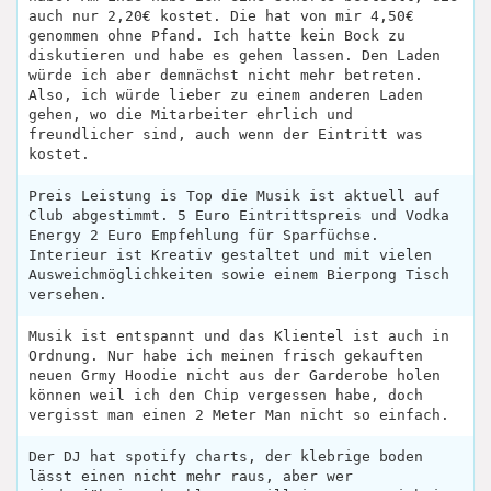
auch nur 2,20€ kostet. Die hat von mir 4,50€
genommen ohne Pfand. Ich hatte kein Bock zu
diskutieren und habe es gehen lassen. Den Laden
würde ich aber demnächst nicht mehr betreten.
Also, ich würde lieber zu einem anderen Laden
gehen, wo die Mitarbeiter ehrlich und
freundlicher sind, auch wenn der Eintritt was
kostet.
Preis Leistung is Top die Musik ist aktuell auf
Club abgestimmt. 5 Euro Eintrittspreis und Vodka
Energy 2 Euro Empfehlung für Sparfüchse.
Interieur ist Kreativ gestaltet und mit vielen
Ausweichmöglichkeiten sowie einem Bierpong Tisch
versehen.
Musik ist entspannt und das Klientel ist auch in
Ordnung. Nur habe ich meinen frisch gekauften
neuen Grmy Hoodie nicht aus der Garderobe holen
können weil ich den Chip vergessen habe, doch
vergisst man einen 2 Meter Man nicht so einfach.
Der DJ hat spotify charts, der klebrige boden
lässt einen nicht mehr raus, aber wer