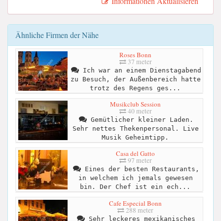
Informationen Aktualisieren
Ähnliche Firmen der Nähe
Roses Bonn
37 meter
Ich war an einem Dienstagabend
zu Besuch, der Außenbereich hatte
trotz des Regens ges...
Musikclub Session
40 meter
Gemütlicher kleiner Laden.
Sehr nettes Thekenpersonal. Live
Musik Geheimtipp.
Casa del Gatto
97 meter
Eines der besten Restaurants,
in welchem ich jemals gewesen
bin. Der Chef ist ein ech...
Cafe Especial Bonn
288 meter
Sehr leckeres mexikanisches