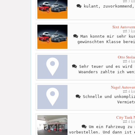
3 k
kulant, zuvorkommend,
Sixt Autover
3 k
Man konnte mir sehr kur
gewünschten Klasse bere
Otto Stola
4 k
Sehr teuer und es wird 
Woanders zahlte ich wen
Nagel Autove
4 k
Schnelle und unkompliz
Vermiet
City Tank 
4 k
Um ein Fahrzeug zu 
vorbestellen. Und dann ist 