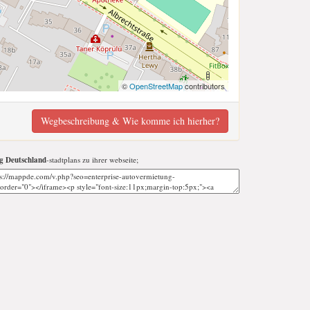
©
OpenStreetMap
contributors
Wegbeschreibung & Wie komme ich hierher?
g Deutschland
-stadtplans zu ihrer webseite;