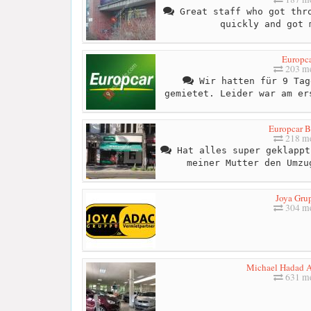
Great staff who got thro
quickly and got 
Europc
203 me
Wir hatten für 9 Tag
gemietet. Leider war am er
Europcar B
218 me
Hat alles super geklappt
meiner Mutter den Umzu
Joya Gru
304 me
Michael Hadad 
631 me