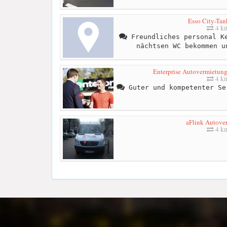
Esso City-Tan
4 k
Freundliches personal Ke
nâchtsen WC bekommen u
Enterprise Autovermietu
4 k
Guter und kompetenter Se
aFlink Autove
4 k