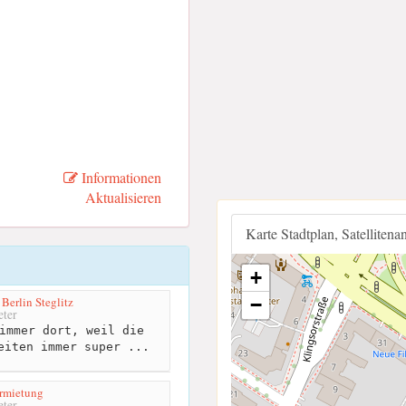
Informationen
Aktualisieren
Karte Stadtplan, Satellitena
+
Berlin Steglitz
−
ter
immer dort, weil die
eiten immer super ...
rmietung
ter