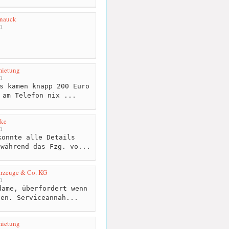
hnauck
m
mietung
m
s kamen knapp 200 Euro
 am Telefon nix ...
cke
m
onnte alle Details
 während das Fzg. vo...
hrzeuge & Co. KG
m
ame, überfordert wenn
hen. Serviceannah...
mietung