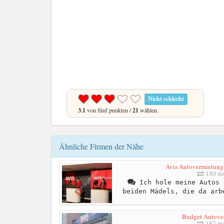
Nicht schlecht
3.1
von fünf punkten /
21
wählen.
Ähnliche Firmen der Nähe
Avis Autovermietung 
180 me
Ich hole meine Autos 
beiden Mädels, die da arb
Budget Autove
187 me