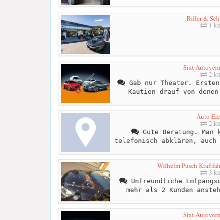
Riller & Sc
1 k
Sixt Autover
2 k
Gab nur Theater. Ersten
Kaution drauf von denen
Auto Ei
2 k
Gute Beratung. Man k
telefonisch abklären, auch
Wilhelm Pusch Kraftfa
3 k
Unfreundliche Emfpangsd
mehr als 2 Kunden anste
Sixt Autover