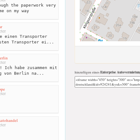
ugh the paperwork very
me on my way
ar
ter
e einen Transporter
sten Transporter ei...
erlin
ter
! Ich habe zusammen mit
hinzufügen eines
Enterprise Autovermietun
g von Berlin na...
ppe
ter
Autohandel
ter