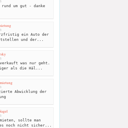
m
 rund um gut - danke
mietung
m
zfristig ein Auto der
itstellen und der...
rsky
m
verkauft was nur geht.
iger als die Häl...
rmietung
m
ierte Abwicklung der
ung
Nagel
m
mieten, sollte man
es noch nicht sicher...