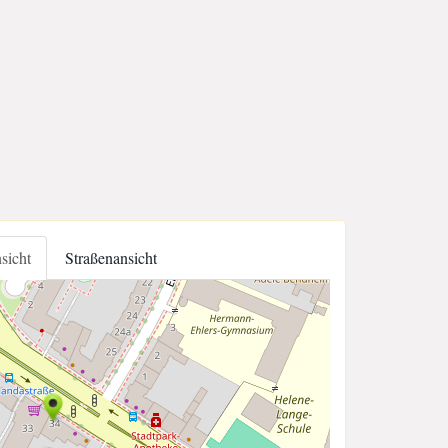
nsicht
Straßenansicht