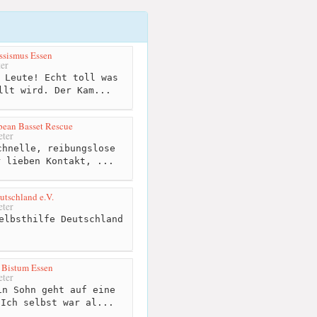
ssismus Essen
er
 Leute! Echt toll was
llt wird. Der Kam...
opean Basset Rescue
ter
hnelle, reibungslose
r lieben Kontakt, ...
utschland e.V.
ter
elbsthilfe Deutschland
 Bistum Essen
ter
n Sohn geht auf eine
 Ich selbst war al...