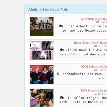
Ähnliche Firmen der Nähe
Aufstehen gegen Ra
0 met
Super Arbeit und tolle
hier auf die Beine geste
Basset Nothilfe e.V. Eur
335 me
Vielen Dank für die sc
Vermittlung und den supe
PCOS Selbsthilfe De
714 me
Facebookseite des PCOS S
e.V.
KiTa Zweckverband
884 me
Ein toller träger, Mei
Kathl. Kita in Duisburg.