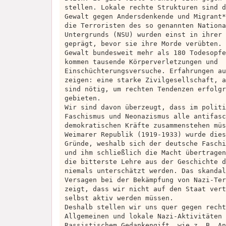
stellen. Lokale rechte Strukturen sind d
Gewalt gegen Andersdenkende und Migrant*
die Terroristen des so genannten Nationa
Untergrunds (NSU) wurden einst in ihrer 
geprägt, bevor sie ihre Morde verübten. 
Gewalt bundesweit mehr als 180 Todesopfe
kommen tausende Körperverletzungen und
Einschüchterungsversuche. Erfahrungen au
zeigen: eine starke Zivilgesellschaft, a
sind nötig, um rechten Tendenzen erfolgr
gebieten.
Wir sind davon überzeugt, dass im politi
Faschismus und Neonazismus alle antifasc
demokratischen Kräfte zusammenstehen müs
Weimarer Republik (1919-1933) wurde dies
Gründe, weshalb sich der deutsche Faschi
und ihm schließlich die Macht übertragen
die bitterste Lehre aus der Geschichte d
niemals unterschätzt werden. Das skandal
Versagen bei der Bekämpfung von Nazi-Ter
zeigt, dass wir nicht auf den Staat vert
selbst aktiv werden müssen.
Deshalb stellen wir uns quer gegen recht
Allgemeinen und lokale Nazi-Aktivitäten 
Rassistischem Gedankengift, wie z. B. An