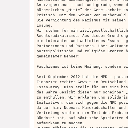
Antiziganismus – auch und gerade, wenn d
bürgerlichen „Mitte“ der Gesellschaft ko
kritisch. Mit dem Schwur von Buchenwald 
Die Vernichtung des Nazismus mit seinen 
Losung.
Wir stehen für ein zivilgesellschaftlich
Rechtsradikalismus. Aus diesem Grund eng
ein tolerantes und weltoffenes Essen – g
Partnerinnen und Partnern. Über weltansc
parteipolitische und religiöse Grenzen h
gemeinsamer Nenner:
Faschismus ist keine Meinung, sondern ei
Seit September 2012 hat die NPD – parlam
Finanzier rechter Gewalt in Deutschland 
Essen-Kray. Dies stellt für uns eine bes
das wahre Gesicht dieser nur scheinbar „
zu enthüllen. Wir erklären uns solidaris
Initiativen, die sich gegen die NPD posi
darauf hin: Neonazi-Kameradschaften und 
Vertretung sind nur ein Teil des Problem
Bündnis' ist, auf sämtliche Spielarten d
aufmerksam zu machen.