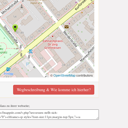
©
OpenStreetMap
contributors
Wegbeschreibung & Wie komme ich hierher?
plans zu ihrer webseite;