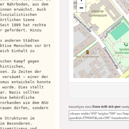
er Nährboden, aus dem
−
innen erwächst. Auch
lsozialistischen
örtlichen Szene
Seit 1989 hat rechte
r gefordert. Hinzu
s anderen Städten
ktive Menschen vor Ort
eich Einhalt zu
schen Kampf gegen
histischen,
sen. Zu Zeiten der
 versäumt – einer der
smus entwickeln konnte
 wurde. Dies stellt
ar. Nazis sollten
öse behördliche
rorbanden wie dem NSU
hinzufügen eines
Essen stellt sich quer
-stadt
rauen dürfen, sondern
e Strukturen im
im Besonderen.
tisemitismus und