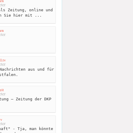
en
ter
ls Zeitung, online und
n Sie hier mit ...
ten
ter
l.tv
ter
Nachrichten aus und für
stfalen.
eit
ter
tung – Zeitung der DKP
iv
ter
aft" - Tja, man könnte