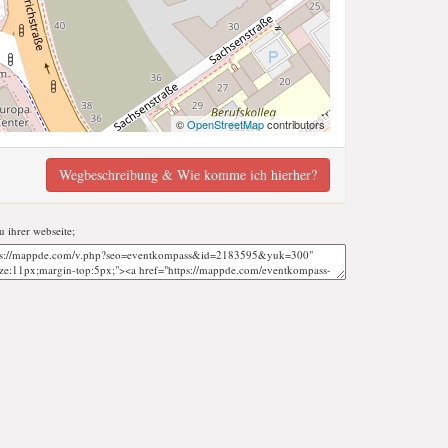
©
OpenStreetMap
contributors
Wegbeschreibung & Wie komme ich hierher?
u ihrer webseite;