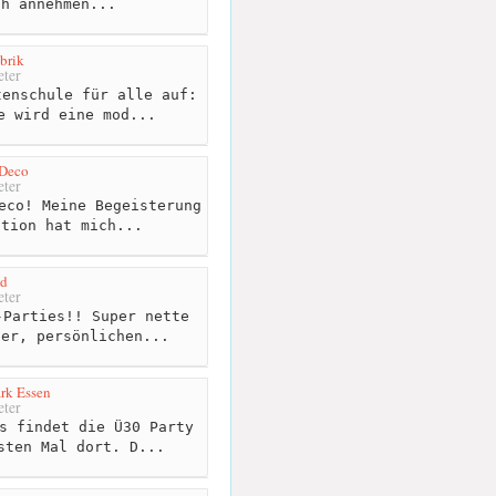
ch annehmen...
brik
ter
enschule für alle auf:
e wird eine mod...
Deco
ter
eco! Meine Begeisterung
ation hat mich...
d
ter
Parties!! Super nette
ter, persönlichen...
rk Essen
ter
s findet die Ü30 Party
sten Mal dort. D...