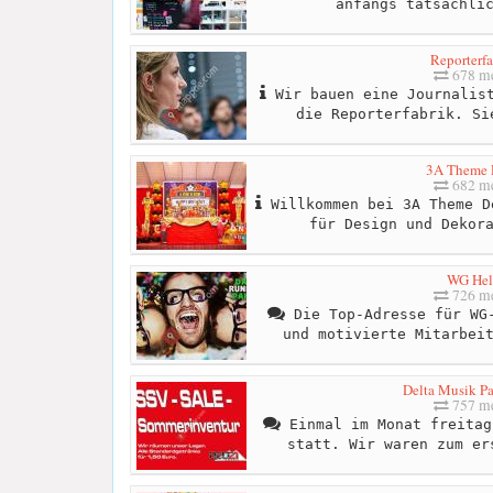
anfangs tatsächli
Reporterfa
678 me
Wir bauen eine Journalist
die Reporterfabrik. Si
3A Theme 
682 me
Willkommen bei 3A Theme D
für Design und Dekor
WG Hel
726 me
Die Top-Adresse für WG-
und motivierte Mitarbei
Delta Musik Pa
757 me
Einmal im Monat freitag
statt. Wir waren zum er