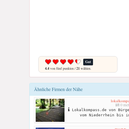
Gut
4.4
von fünf punkten /
21
wählen.
Ähnliche Firmen der Nähe
lokalkompa
0 met
Lokalkompass.de von Bürge
vom Niederrhein bis i