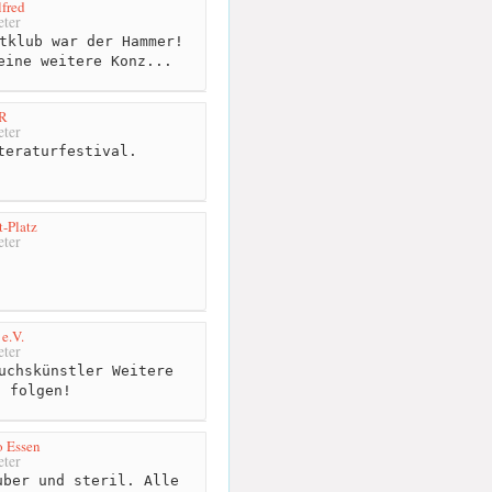
fred
ter
tklub war der Hammer!
eine weitere Konz...
HR
ter
teraturfestival.
-Platz
ter
 e.V.
ter
uchskünstler Weitere
n folgen!
o Essen
ter
ber und steril. Alle