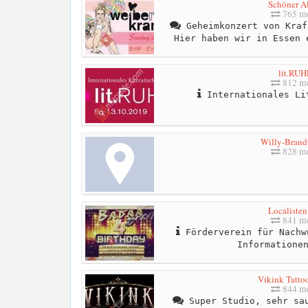
Schöner Al
765 me
Geheimkonzert von Kraf
Hier haben wir in Essen 
lit.RU
812 me
Internationales Li
Willy-Brandt
828 me
Localisten
841 me
Förderverein für Nachw
Informatione
Vikink Tatto
844 me
Super Studio, sehr sau