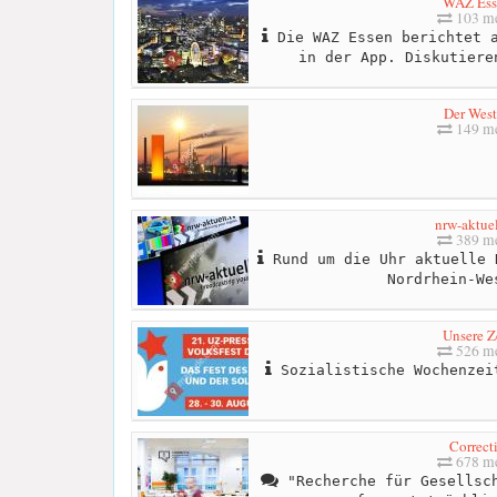
WAZ Ess
103 me
Die WAZ Essen berichtet a
in der App. Diskutiere
Der Wes
149 me
nrw-aktuel
389 me
Rund um die Uhr aktuelle 
Nordrhein-We
Unsere Z
526 me
Sozialistische Wochenzei
Correct
678 me
"Recherche für Gesellsch