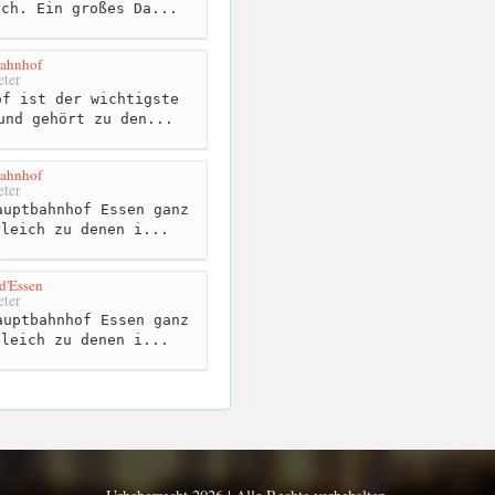
ich. Ein großes Da...
bahnhof
ter
f ist der wichtigste
und gehört zu den...
bahnhof
ter
uptbahnhof Essen ganz
gleich zu denen i...
 d'Essen
ter
uptbahnhof Essen ganz
gleich zu denen i...