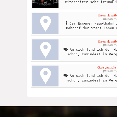
Mitarbeiter sehr freundl
Essen Haupt
848 me
Der Essener Hauptbahnho
Bahnhof der Stadt Essen 
Essen Haupt
848 me
An sich fand ich den Ha
schön, zumindest im Ver
Gare centrale
848 me
An sich fand ich den Ha
schön, zumindest im Ver