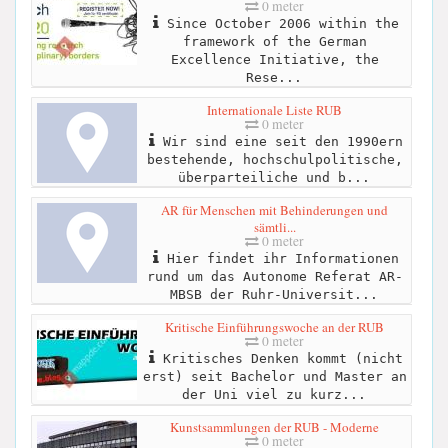
0 meter
Since October 2006 within the
framework of the German
Excellence Initiative, the
Rese...
Internationale Liste RUB
0 meter
Wir sind eine seit den 1990ern
bestehende, hochschulpolitische,
überparteiliche und b...
AR für Menschen mit Behinderungen und
sämtli...
0 meter
Hier findet ihr Informationen
rund um das Autonome Referat AR-
MBSB der Ruhr-Universit...
Kritische Einführungswoche an der RUB
0 meter
Kritisches Denken kommt (nicht
erst) seit Bachelor und Master an
der Uni viel zu kurz...
Kunstsammlungen der RUB - Moderne
0 meter