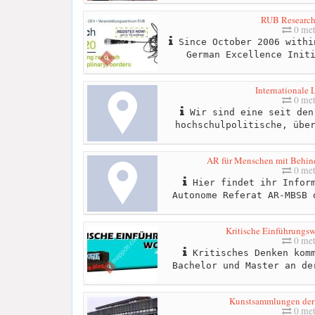
RUB Research
0 met
Since October 2006 withi
German Excellence Init
Internationale 
0 met
Wir sind eine seit den
hochschulpolitische, übe
AR für Menschen mit Behind
0 met
Hier findet ihr Inform
Autonome Referat AR-MBSB 
Kritische Einführungs
0 met
Kritisches Denken komm
Bachelor und Master an de
Kunstsammlungen der
0 met