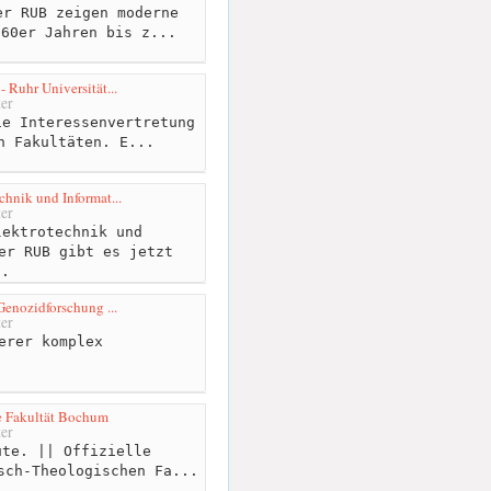
r RUB zeigen moderne
960er Jahren bis z...
- Ruhr Universität...
er
e Interessenvertretung
n Fakultäten. E...
chnik und Informat...
er
ektrotechnik und
er RUB gibt es jetzt
..
 Genozidforschung ...
er
erer komplex
e Fakultät Bochum
er
te. || Offizielle
sch-Theologischen Fa...