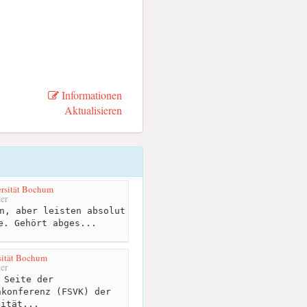
Informationen
Aktualisieren
rsität Bochum
er
n, aber leisten absolut
e. Gehört abges...
sität Bochum
er
 Seite der
nkonferenz (FSVK) der
sität...