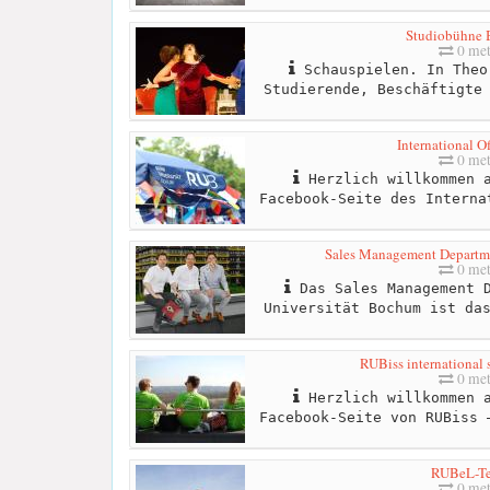
Studiobühne
0 met
Schauspielen. In Theo
Studierende, Beschäftigte
International O
0 met
Herzlich willkommen a
Facebook-Seite des Interna
Sales Management Departmen
0 met
Das Sales Management D
Universität Bochum ist da
RUBiss international 
0 met
Herzlich willkommen a
Facebook-Seite von RUBiss 
RUBeL-T
0 met