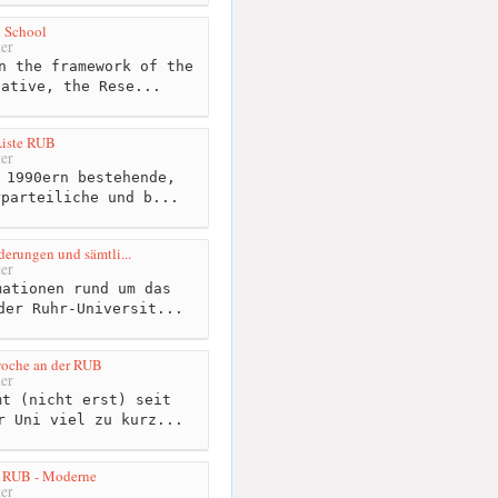
 School
er
n the framework of the
iative, the Rese...
Liste RUB
er
 1990ern bestehende,
rparteiliche und b...
erungen und sämtli...
er
ationen rund um das
der Ruhr-Universit...
woche an der RUB
er
t (nicht erst) seit
r Uni viel zu kurz...
 RUB - Moderne
er