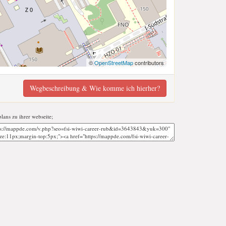
©
OpenStreetMap
contributors
Wegbeschreibung & Wie komme ich hierher?
plans zu ihrer webseite;