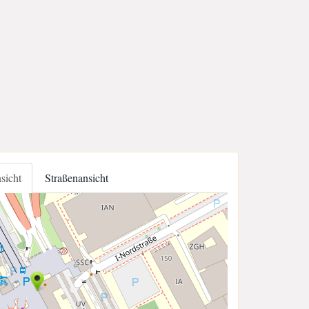
nsicht
Straßenansicht