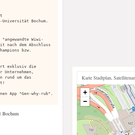
t
-Universität Bochum.
 "angewandte Wiwi-
it nach dem Abschluss
hampions bzw.
rt exklusiv die
r Unternehmen,
Karte Stadtplan, Satellitena
n rund um das
t!
+
nen App "Gen-why-rub".
−
01 Bochum