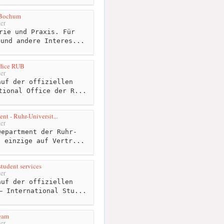
 Bochum
er
rie und Praxis. Für
 und andere Interes...
ffice RUB
er
uf der offiziellen
tional Office der R...
t - Ruhr-Universit...
er
epartment der Ruhr-
s einzige auf Vertr...
student services
er
uf der offiziellen
– International Stu...
eam
er