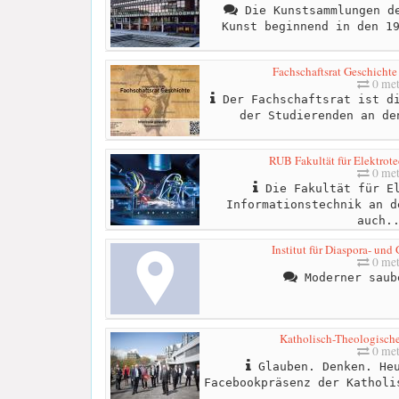
Die Kunstsammlungen de
Kunst beginnend in den 1
Fachschaftsrat Geschichte 
0 met
Der Fachschaftsrat ist di
der Studierenden an de
RUB Fakultät für Elektrote
0 met
Die Fakultät für El
Informationstechnik an d
auch.
Institut für Diaspora- und
0 met
Moderner saub
Katholisch-Theologisch
0 met
Glauben. Denken. Heu
Facebookpräsenz der Katholi