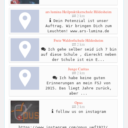
ars lumina Heilpraktikerschule Hildesheim
2 km
Dein Potenzial ist unser
Auftrag. Wir bringen Dich zum
Leuchten! www.ars-lumina.de
Freie Waldorfschule Hildesheim
2 km
Ich gehe selber seid ich 7 bin
auf diese Schule , diereckt neben
der Schule ist ein E...
Junge Caritas
2 km
Ich habe keine guten
Erinnerungen an mein FSJ von
2015. Das liegt Jahre zurück,
aber ...
Opus
2 km
follow us on instagram
https://www.instagram.com/opus_uef1922/