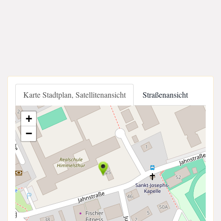
Karte Stadtplan, Satellitenansicht
Straßenansicht
+
−