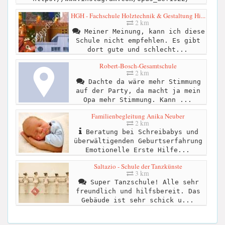
HGH - Fachschule Holztechnik & Gestaltung Hi...
2 km
Meiner Meinung, kann ich diese
Schule nicht empfehlen. Es gibt
dort gute und schlecht...
Robert-Bosch-Gesamtschule
2 km
Dachte da wäre mehr Stimmung
auf der Party, da macht ja mein
Opa mehr Stimmung. Kann ...
Familienbegleitung Anika Neuber
2 km
Beratung bei Schreibabys und
überwältigenden Geburtserfahrung
Emotionelle Erste Hilfe...
Saltazio - Schule der Tanzkünste
3 km
Super Tanzschule! Alle sehr
freundlich und hilfsbereit. Das
Gebäude ist sehr schick u...