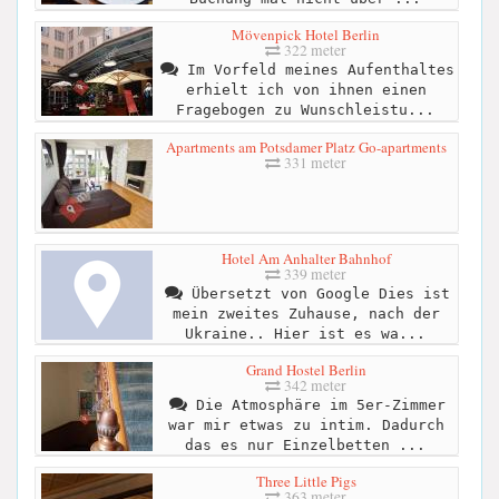
Mövenpick Hotel Berlin
322 meter
Im Vorfeld meines Aufenthaltes
erhielt ich von ihnen einen
Fragebogen zu Wunschleistu...
Apartments am Potsdamer Platz Go-apartments
331 meter
Hotel Am Anhalter Bahnhof
339 meter
Übersetzt von Google Dies ist
mein zweites Zuhause, nach der
Ukraine.. Hier ist es wa...
Grand Hostel Berlin
342 meter
Die Atmosphäre im 5er-Zimmer
war mir etwas zu intim. Dadurch
das es nur Einzelbetten ...
Three Little Pigs
363 meter