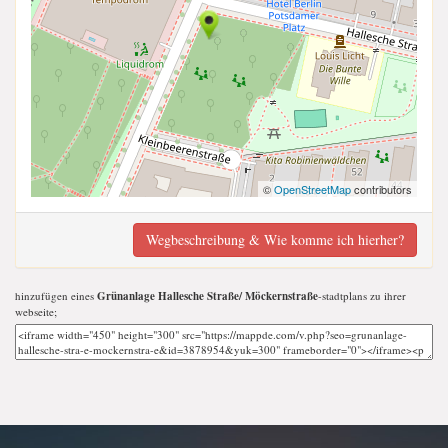
©
OpenStreetMap
contributors
Wegbeschreibung & Wie komme ich hierher?
hinzufügen eines
Grünanlage Hallesche Straße/ Möckernstraße
-stadtplans zu ihrer
webseite;