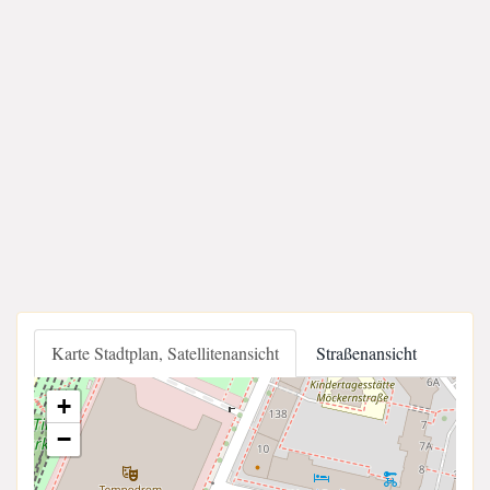
Karte Stadtplan, Satellitenansicht
Straßenansicht
+
−