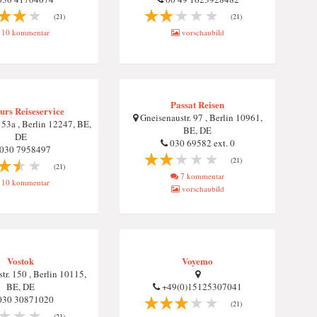
(21)
(21)
10 kommentar
vorschaubild
Passat Reisen
urs Reiseservice
Gneisenaustr. 97 , Berlin 10961,
 53a , Berlin 12247, BE,
BE, DE
DE
030 69582 ext. 0
030 7958497
(21)
(21)
7 kommentar
10 kommentar
vorschaubild
Vostok
Voyemo
tr. 150 , Berlin 10115,
BE, DE
+49(0)15125307041
30 30871020
(21)
(21)