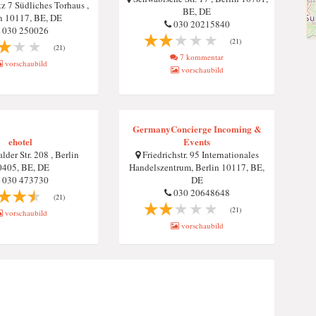
tz 7 Südliches Torhaus ,
BE, DE
n 10117, BE, DE
030 20215840
030 250026
(21)
(21)
7 kommentar
vorschaubild
vorschaubild
GermanyConcierge Incoming &
ehotel
Events
lder Str. 208 , Berlin
Friedrichstr. 95 Internationales
0405, BE, DE
Handelszentrum, Berlin 10117, BE,
030 473730
DE
030 20648648
(21)
(21)
vorschaubild
vorschaubild