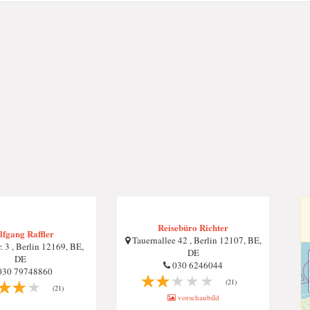
Reisebüro Richter
fgang Raffler
Tauernallee 42 , Berlin 12107, BE,
. 3 , Berlin 12169, BE,
DE
DE
030 6246044
30 79748860
(21)
(21)
vorschaubild