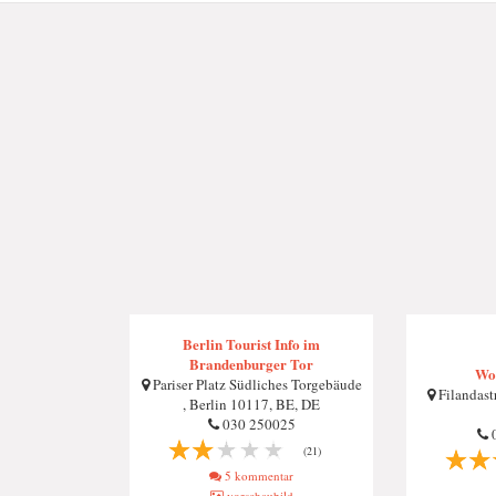
Berlin Tourist Info im
Brandenburger Tor
Wol
Pariser Platz Südliches Torgebäude
Filandastr
, Berlin 10117, BE, DE
030 250025
0
(21)
5 kommentar
vorschaubild