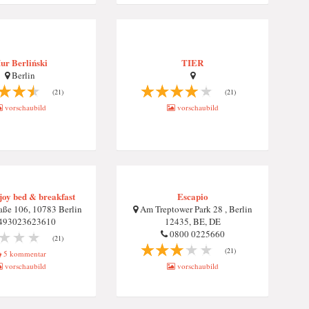
ur Berliński
TIER
Berlin
(21)
(21)
vorschaubild
vorschaubild
njoy bed & breakfast
Escapio
ße 106, 10783 Berlin
Am Treptower Park 28 , Berlin
493023623610
12435, BE, DE
0800 0225660
(21)
(21)
5 kommentar
vorschaubild
vorschaubild