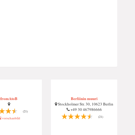
fromAtoB
Berliinin muuri
Stockholmer Str. 30, 10623 Berlin
+49 30 467986666
(21)
(21)
vorschaubild