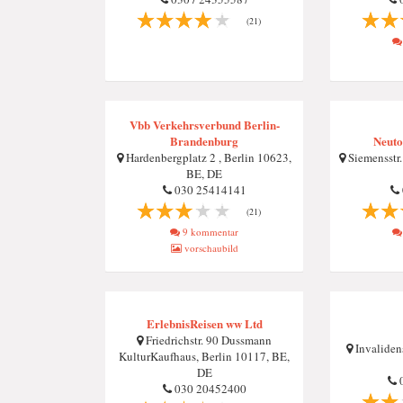
(21)
Vbb Verkehrsverbund Berlin-
Brandenburg
Neuto
Hardenbergplatz 2 , Berlin 10623,
Siemensstr.
BE, DE
030 25414141
(21)
9 kommentar
vorschaubild
ErlebnisReisen ww Ltd
Friedrichstr. 90 Dussmann
Invalidens
KulturKaufhaus, Berlin 10117, BE,
DE
0
030 20452400