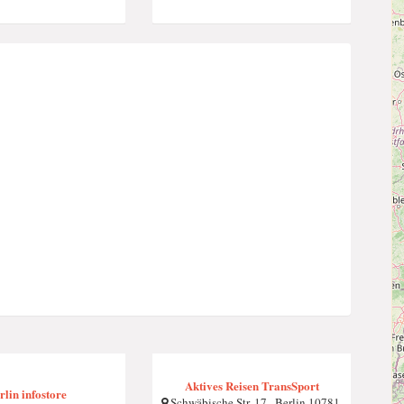
Aktives Reisen TransSport
rlin infostore
Schwäbische Str. 17 , Berlin 10781,