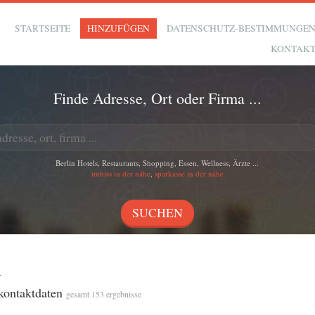
STARTSEITE
HINZUFÜGEN
DATENSCHUTZ-BESTIMMUNGE
KONTAK
Finde Adresse, Ort oder Firma ...
Berlin Hotels, Restaurants, Shopping, Essen, Wellness, Ärzte ...
imbiss in der nähe
,
sparkasse in der nähe
n
 kontaktdaten
gesamt 153 ergebnisse