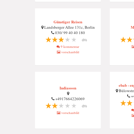
Günstiger Reisen
M
Landsberger Allee 131c, Berlin
030/ 99 40 40 180
(21)
9 kommentar
vorschaubild
ebab - e
Indiasoon
Bülowstra
+
+4917664226069
(21)
vorschaubild