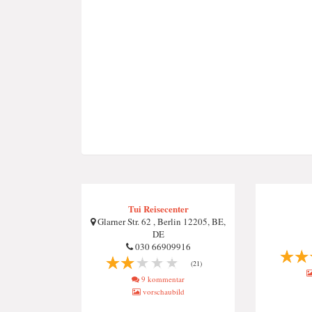
Tui Reisecenter
Glarner Str. 62 , Berlin 12205, BE,
DE
030 66909916
(21)
9 kommentar
vorschaubild