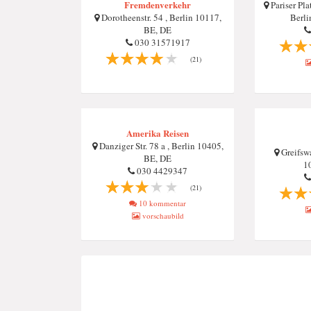
Fremdenverkehr
Pariser Pla
Dorotheenstr. 54 , Berlin 10117,
Berli
BE, DE
030 31571917
(21)
Amerika Reisen
Danziger Str. 78 a , Berlin 10405,
Greifswa
BE, DE
1
030 4429347
(21)
10 kommentar
vorschaubild