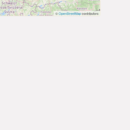
©
OpenStreetMap
contributors