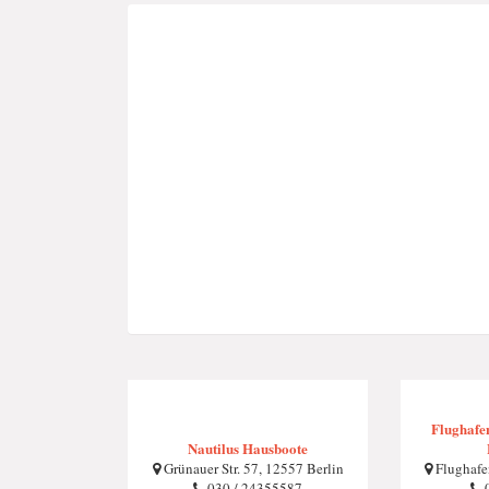
Flughafen
Nautilus Hausboote
Grünauer Str. 57, 12557 Berlin
Flughafe
030 / 24355587
0