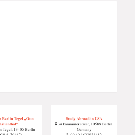
 Berlin-Tegel „Otto
Study Abroad in USA
Lilienthal“
34 kamminer street, 10589 Berlin,
n Tegel, 13405 Berlin
Germany
30 41704674
00 49 1623928482