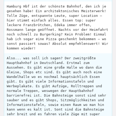
Hamburg Hbf ist der schönste Bahnhof, den ich je
gesehen habe! Ein architektonisches Meisterwerk!
Tolle Züge, entspannte Leute, super Location –
hier stimmt einfach alles. Essen top: super
leckere Franzbrötchen, Edeka immer offen,
Rossmann lange geöffnet. Nachts vor der Heimfahrt
noch schnell zu Burgerking? Kein Problem! Einmal
hab ich sogar eine Pizza geschenkt bekommen – wo
sonst passiert sowas? Absolut empfehlenswert! Wir
kommen wieder! ‍‍‍
Also... was soll ich sagen? Der zweitgrößte
Hauptbahnhof in Deutschland. Erstmal zum
Aussehen. Es gibt eine große Halle wo dann die
Gleise, Shops etc sind. Es gibt auch noch eine
Wandelhalle wo es nochmal hauptsächlich Essen
gibt. Es gibt viele Informationstafeln und
Werbeplakate. Es gibt Aufzüge, Rolltreppen und
normale Treppen, weswegen der Hauptbahnhof
barrierefrei ist. Die Bahnsteige sonst sind sehr
sauber und es gibt Shops, Sitzmöglichkeiten und
Informationstafeln, sowie einen Raum wo man hin
kann wenn es kalt ist. Sont sind die Bahnsteige
sehr breit und es fahren viele Züge mit super