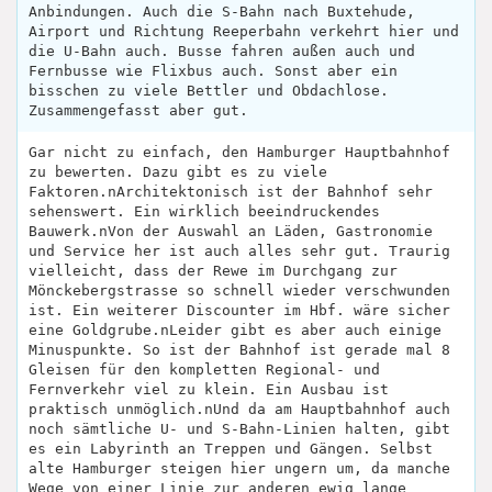
Anbindungen. Auch die S-Bahn nach Buxtehude,
Airport und Richtung Reeperbahn verkehrt hier und
die U-Bahn auch. Busse fahren außen auch und
Fernbusse wie Flixbus auch. Sonst aber ein
bisschen zu viele Bettler und Obdachlose.
Zusammengefasst aber gut.
Gar nicht zu einfach, den Hamburger Hauptbahnhof
zu bewerten. Dazu gibt es zu viele
Faktoren.nArchitektonisch ist der Bahnhof sehr
sehenswert. Ein wirklich beeindruckendes
Bauwerk.nVon der Auswahl an Läden, Gastronomie
und Service her ist auch alles sehr gut. Traurig
vielleicht, dass der Rewe im Durchgang zur
Mönckebergstrasse so schnell wieder verschwunden
ist. Ein weiterer Discounter im Hbf. wäre sicher
eine Goldgrube.nLeider gibt es aber auch einige
Minuspunkte. So ist der Bahnhof ist gerade mal 8
Gleisen für den kompletten Regional- und
Fernverkehr viel zu klein. Ein Ausbau ist
praktisch unmöglich.nUnd da am Hauptbahnhof auch
noch sämtliche U- und S-Bahn-Linien halten, gibt
es ein Labyrinth an Treppen und Gängen. Selbst
alte Hamburger steigen hier ungern um, da manche
Wege von einer Linie zur anderen ewig lange