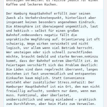
Unsteigen verweilen. Es reichte jedoch für einen
Kaffee und leckeren Kuchen.
Der Hamburg Hauptbahnhof erfüllt zwar seinen
Zweck als Verkehrsknotenpunkt, hinterlässt aber
insgesamt keinen besonders angenehmen Eindruck.
Die Atmosphäre ist überwiegend ungemütlich, laut
und hektisch – selbst für einen großen
Bahnhof.nnBesonders negativ fällt die
unpraktische Wegführung auf. Orientierung ist oft
schwierig, Wege wirken verwinkelt und nicht
logisch, vor allem wenn viel Betrieb herrscht.
Wer umsteigen oder sich schnell zurechtfinden
möchte, braucht Geduld und starke Nerven.nnHinzu
kommt, dass der Bahnhof extrem überfüllt ist. An
Feiertagen verschärft sich das Problem deutlich:
Die Läden sind dann regelrecht überrannt, langes
Anstehen ist fast unvermeidlich und entspanntes
Einkaufen kaum möglich. Statt Convenience
entsteht eher zusätzlicher Stress.nnFazit: Der
Hamburger Hauptbahnhof ist ein Ort, den man nicht
freiwillig aufsucht, sondern nur dann, wenn man
muss. Funktional, aber überlastet,
unübersichtlich und wenig einladend – praktisch
zum Durchfahren, aber kein Platz zum Verweilen.