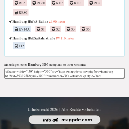
RE5
RE60
RE7
RE70
RE8
RE80
Hamburg Hbf (S-Bahn)
90 meter
EV14A
S1
S2
S3
S5
Hamburg Hbf/Spitalerstraße
110 meter
112
hinzufügen eines
Hamburg Hbf
-stadtplans zu ihrer webseite;
Urheberrecht 2026 | Alle Rechte vorbehalten.