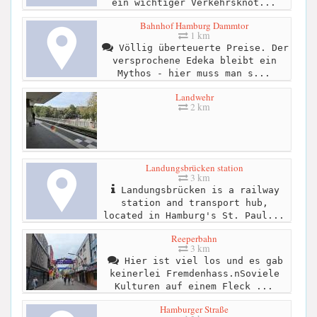
ein wichtiger Verkehrsknot...
Bahnhof Hamburg Dammtor
1 km
Völlig überteuerte Preise. Der
versprochene Edeka bleibt ein
Mythos - hier muss man s...
Landwehr
2 km
Landungsbrücken station
3 km
Landungsbrücken is a railway
station and transport hub,
located in Hamburg's St. Paul...
Reeperbahn
3 km
Hier ist viel los und es gab
keinerlei Fremdenhass.nSoviele
Kulturen auf einem Fleck ...
Hamburger Straße