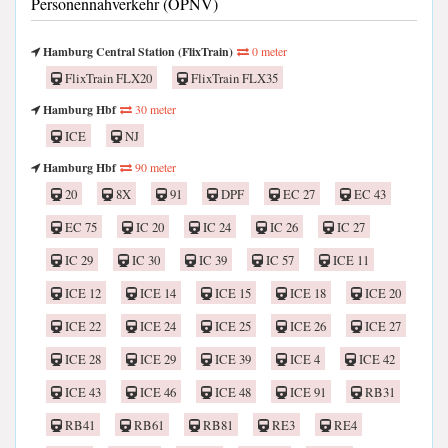
Personennahverkehr (ÖPNV)
Hamburg Central Station (FlixTrain)
0 meter
FlixTrain FLX20
FlixTrain FLX35
Hamburg Hbf
30 meter
ICE
NJ
Hamburg Hbf
90 meter
20
8X
91
DPF
EC 27
EC 43
EC 75
IC 20
IC 24
IC 26
IC 27
IC 29
IC 30
IC 39
IC 57
ICE 11
ICE 12
ICE 14
ICE 15
ICE 18
ICE 20
ICE 22
ICE 24
ICE 25
ICE 26
ICE 27
ICE 28
ICE 29
ICE 39
ICE 4
ICE 42
ICE 43
ICE 46
ICE 48
ICE 91
RB31
RB41
RB61
RB81
RE3
RE4