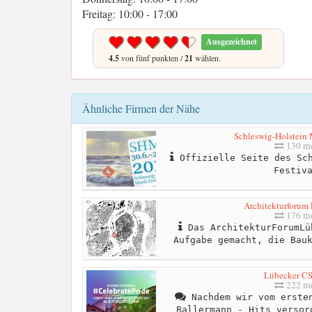
Freitag: 10:00 - 17:00
Ausgezeichnet
4.5
von fünf punkten /
21
wählen.
Ähnliche Firmen der Nähe
Schleswig-Holstein 
130 me
Offizielle Seite des Sch
Festiv
Architekturforum 
176 me
Das ArchitekturForumLü
Aufgabe gemacht, die Bau
Lübecker CS
222 me
Nachdem wir vom ersten
Ballermann - Hits versor