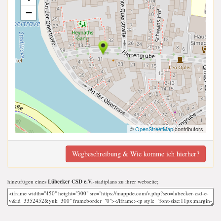
−
©
OpenStreetMap
contributors
Wegbeschreibung & Wie komme ich hierher?
hinzufügen eines
Lübecker CSD e.V.
-stadtplans zu ihrer webseite;