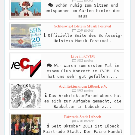
222 meter
Schön ruhig zum Sitzen und
entspannen im Garten hinter dem
Haus
Schleswig-Holstein Musik Festival
259 meter
Offizielle Seite des Schleswig-
Holstein Musik Festival.
Live im CVJM
382 meter
Wir waren zum ersten Mal in
einem Club Konzert im CVJM. Es
hat uns sehr gut gefallen....
Architekturforum Lübeck e.V.
392 meter
Das ArchitekturForumLübeck hat
es sich zur Aufgabe gemacht, die
Baukultur in Lübeck z...
Fairtrade Stadt Lübeck
436 meter
Seit Oktober 2011 ist Lübeck
Fairtrade Stadt. Der Faire Handel