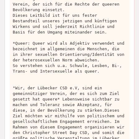
Verein, der sich für die Rechte der queeren
Bevölkerung einsetzt.
Dieses Leitbild ist für uns fester
Bestandteil unseres jetzigen und künftigen
Wirkens und soll jederzeit Richtlinie und
Basis für den Umgang miteinander sein.
*Queer: Queer wird als Adjektiv verwendet und
bezeichnet im allgemeinen die Menschen, die
in ihrer sexuellen Orientierung/Identität von
der heterosexuellen Norm abweichen.
So verstehen sich u.a. Schwule, Lesben, Bi-,
Trans- und Intersexuelle als queer.
"Wir, der Lübecker CSD e.V, sind ein
gemeinnütziger Verein, der es sich zum Ziel
gesetzt hat queere* Lebensweise sichtbar zu
machen und Toleranz sowie Akzeptanz, für
diese, in der Bevölkerung zu stärken.Dieses
Ziel möchten wir mithilfe von politischem und
gesellschaftlichem Engagement erreichen. Im
Rahmen von diesem Engagement organisieren wir
den Christopher Street Day CSD, und somit die
größte politische Veranstaltung im Lübecker