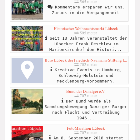
565 meter
Kommentare ersparen wir uns.
Zurück in die Vergangenheit
Historischer Weihnachtsmarkt Lübeck
595 meter
Seit 13 Jahren veranstaltet der
Lübecker Frank Peschlow im
Marienkirchhof den Histori...
Büro Lübeck der Friedrich-Naumann-Stiftung f...
702 meter
Kreative Events in Hamburg,
Schleswig-Holstein und
Mecklenburg-Vorpommern.
Bund der Danziger e.V.
707 meter
Der Bund wurde als
Sammlungsbewegung Danziger Bürger
nach Flucht und Vertreibung
1946...
FotoMarathon Lübeck
707 meter
Am 8. September 2018 startet