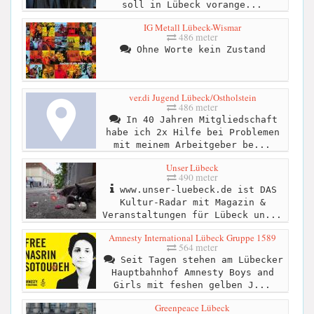
soll in Lübeck vorange...
IG Metall Lübeck-Wismar
486 meter
Ohne Worte kein Zustand
ver.di Jugend Lübeck/Ostholstein
486 meter
In 40 Jahren Mitgliedschaft
habe ich 2x Hilfe bei Problemen
mit meinem Arbeitgeber be...
Unser Lübeck
490 meter
www.unser-luebeck.de ist DAS
Kultur-Radar mit Magazin &
Veranstaltungen für Lübeck un...
Amnesty International Lübeck Gruppe 1589
564 meter
Seit Tagen stehen am Lübecker
Hauptbahnhof Amnesty Boys and
Girls mit feshen gelben J...
Greenpeace Lübeck