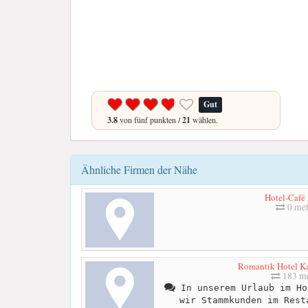
Gut
3.8
von fünf punkten /
21
wählen.
Ähnliche Firmen der Nähe
Hotel-Café
0 met
Romantik Hotel K
183 me
In unserem Urlaub im Ho
wir Stammkunden im Rest