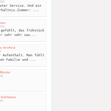
ter
uter Service. Und ein
rhältnis.Zimmer: ...
haus
ter
gefühlt, das frühstück
ar sehr sehr sau...
us Averbeck
m
 Aufenthalt. Man fühlt
nen Familie und ...
Metzler
km
 Schillmeier
km