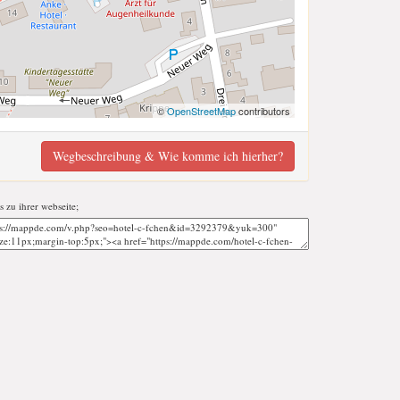
©
OpenStreetMap
contributors
Wegbeschreibung & Wie komme ich hierher?
s zu ihrer webseite;