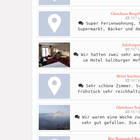
Gästehaus Berg
587 
Super Ferienwohnung, t
Supermarkt, Bäcker und d
Salzburger
587 
Wir hatten zwei sehr ang
im Hotel Salzburger Ho
Hotel Salzbur
587 
Sehr schöne Zimmer. Su
Frühstück sehr reichhalt
Gästehaus So
587 
Wir waren eine Woche zu
sehr gut gefallen. Die 
Bio-Bauernhof Be