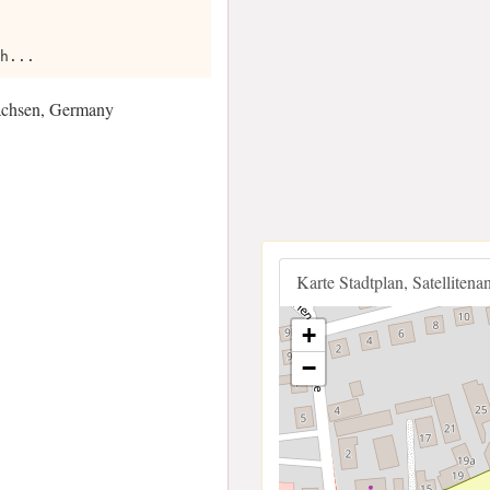
h...
achsen, Germany
Karte Stadtplan, Satellitena
+
−