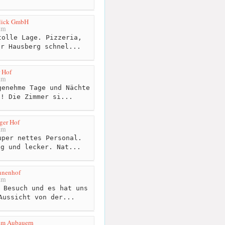
blick GmbH
km
olle Lage. Pizzeria,
er Hausberg schnel...
 Hof
km
enehme Tage und Nächte
f! Die Zimmer si...
ger Hof
km
per nettes Personal.
ig und lecker. Nat...
nnenhof
km
 Besuch und es hat uns
Aussicht von der...
im Aubauern