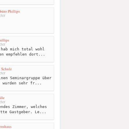
üro Phillips
ter
illips
ter
hab mich total wohl
en empfehlen dort...
 Schulz
ter
nen Seminargruppe über
d wurden sehr fr...
lle
ter
ndes Zimmer, welches
ette Gastgeber. Le...
renhaus