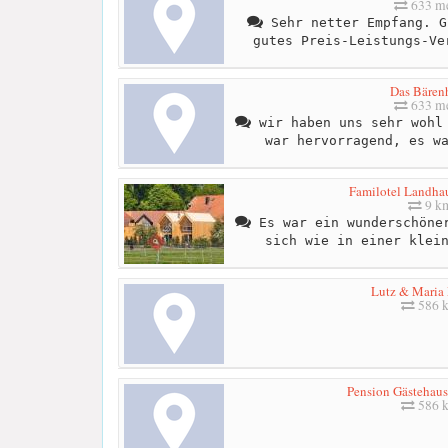
633 me
Sehr netter Empfang. G
gutes Preis-Leistungs-Ve
Das Bären
633 me
wir haben uns sehr wohl 
war hervorragend, es w
Familotel Landha
9 k
Es war ein wunderschöner
sich wie in einer klei
Lutz & Maria 
586 
Pension Gästehaus
586 