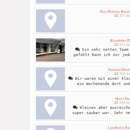
Doc-Holiday Reiseb
251 me
Reisebüro Ph
251 me
Ein sehr nettes Team 
gefühlt Kann ich nur jed
Seminar-Hotel
406 me
Wir waren mit einer klei
ein Wochenende dort un
Hotel-Dra
486 me
Kleines aber ausreiche
super sauber war. Sehr n
Landhotel Bä