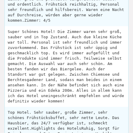
und ordentlich. Frühstück reichhaltig, Personal
sehr freundlich und hilfsbereit. Waren eine Nacht
auf Durchreise, würden aber gerne wieder
kommen.Zimmer: 4/5
Super Schönes Hotel! Die Zimmer waren sehr groß,
sauber und in Top Zustand. Auch due kleine Küche
war toll. Personal ist sehr freundlich und immer
zuvorkommend. Das Frühstück ist sehr üppig und
geschmacklich top. Es wird immer aufgefüllt und
die Produkte sind immer frisch. Teilweise selbst
gemacht. Die Auswahl war auch sehr schön. Am
besten fanden wir das Biergelee. Auch der
Standort war gut gelegen. Zwischen Chiemsee und
Berchtesgadener Land, sodass man beides in einem
ansehen kann. In der Nähe befindet sich auch eine
Pizzeria und ein Edeka 200m. Alles in allem kann
ich das Hotel uneingeschränkt empfehlen und würde
definitiv wieder kommen!
Top Hotel. Sehr sauber, große Zimmer, sehr
schönes Frühstücksbuffet, sehr nette Leute. Das
Hausbier, das 24/7 verfügbar ist, schmeckt
exzellent.Highlights des HotelsRuhig, Sorgt für