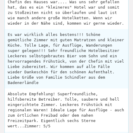
Chefin des Hauses war.... Was uns sehr gefallen
hat, das es ein "kleineres" Hotel war und somit
zu Stoßzeiten nicht so überlaufen und laut ist
wie manch andere große Hotelketten. Wenn wir
wieder in der Nähe sind, kommen wir gerne wieder.
Es war wirklich alles bestens!!! Schöne
gemütliche Zimmer mit guten Matratzen und kleiner
Küche. Tolle Lage, für Ausflüge, Wanderungen
super gelegen!!! Sehr freundliche Hotelbesitzer
Leckeres selbstgebrautes Bier vom Sohn und ein
hervorragendes Frühstück, von der Chefin mit viel
Liebe zubereitet. Wir kommen auf alle Fälle
wieder Dankeschön für den schönen Aufenthalt.
Liebe Grüße von Familie Schindler aus dem
Badenerländle
Absolute Empfehlung! Superfreundliche,
hilfsbereite Betreiber. Tolle, saubere und hell
eingerichtete Zimmer. Leckeres Frühstück mit
regionalen Waren! Ideale Lage für Ausflüge - auch
zum örtlichen Freibad oder dem nahen
Freizeitpark. Eigentlich sechs Sterne
wert...Zimmer: 5/5