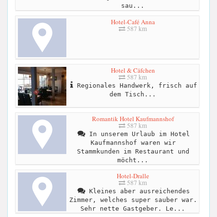
sau...
Hotel-Café Anna
587 km
Hotel & Cäfchen
587 km
Regionales Handwerk, frisch auf
dem Tisch...
Romantik Hotel Kaufmannshof
587 km
In unserem Urlaub im Hotel
Kaufmannshof waren wir
Stammkunden im Restaurant und
möcht...
Hotel-Dralle
587 km
Kleines aber ausreichendes
Zimmer, welches super sauber war.
Sehr nette Gastgeber. Le...