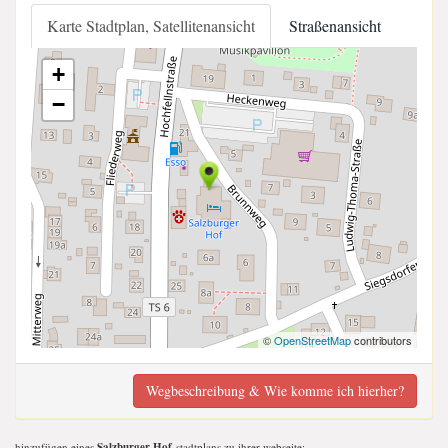
Karte Stadtplan, Satellitenansicht
Straßenansicht
+
−
©
OpenStreetMap
contributors
Wegbeschreibung & Wie komme ich hierher?
hinzufügen eines
Salzburger Hof
-stadtplans zu ihrer webseite;