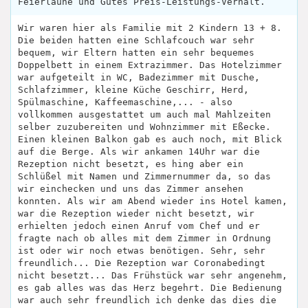
Feierlaune und Gutes Preis-Leistungs-Verhält.
Wir waren hier als Familie mit 2 Kindern 13 + 8.
Die beiden hatten eine Schlafcouch war sehr
bequem, wir Eltern hatten ein sehr bequemes
Doppelbett in einem Extrazimmer. Das Hotelzimmer
war aufgeteilt in WC, Badezimmer mit Dusche,
Schlafzimmer, kleine Küche Geschirr, Herd,
Spülmaschine, Kaffeemaschine,... - also
vollkommen ausgestattet um auch mal Mahlzeiten
selber zuzubereiten und Wohnzimmer mit Eßecke.
Einen kleinen Balkon gab es auch noch, mit Blick
auf die Berge. Als wir ankamen 14Uhr war die
Rezeption nicht besetzt, es hing aber ein
Schlüßel mit Namen und Zimmernummer da, so das
wir einchecken und uns das Zimmer ansehen
konnten. Als wir am Abend wieder ins Hotel kamen,
war die Rezeption wieder nicht besetzt, wir
erhielten jedoch einen Anruf vom Chef und er
fragte nach ob alles mit dem Zimmer in Ordnung
ist oder wir noch etwas benötigen. Sehr, sehr
freundlich... Die Rezeption war Coronabedingt
nicht besetzt... Das Frühstück war sehr angenehm,
es gab alles was das Herz begehrt. Die Bedienung
war auch sehr freundlich ich denke das dies die