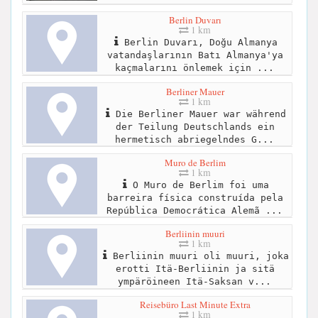
Berlin Duvarı
1 km
Berlin Duvarı, Doğu Almanya
vatandaşlarının Batı Almanya'ya
kaçmalarını önlemek için ...
Berliner Mauer
1 km
Die Berliner Mauer war während
der Teilung Deutschlands ein
hermetisch abriegelndes G...
Muro de Berlim
1 km
O Muro de Berlim foi uma
barreira física construída pela
República Democrática Alemã ...
Berliinin muuri
1 km
Berliinin muuri oli muuri, joka
erotti Itä-Berliinin ja sitä
ympäröineen Itä-Saksan v...
Reisebüro Last Minute Extra
1 km