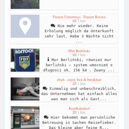
Frauen Unterwegs - Frauen Reisen
1 km
Nie mehr wieder. Keine
Erholung möglich da Unterkunft
sehr laut. Habe 3 Nächte nicht
...
Mur Berliński
1 km
Mur Berliński, również mur
berliński – system umocnień o
długości ok. 156 km . Zwany ...
ebab - enjoy bed & breakfast
1 km
Einmalig und unbeschreiblich,
das Unternehmen hat einfach alles
was man sich als Gast...
Kopfbahnhof
1 km
Hier bekommt man persönliche
Betreuung in Sachen Reisefieber.
Das kleine aber feine R...