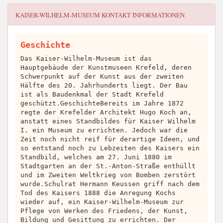
KAISER-WILHELM-MUSEUM
KONTAKT INFORMATIONEN
Geschichte
Das Kaiser-Wilhelm-Museum ist das
Hauptgebäude der Kunstmuseen Krefeld, deren
Schwerpunkt auf der Kunst aus der zweiten
Hälfte des 20. Jahrhunderts liegt. Der Bau
ist als Baudenkmal der Stadt Krefeld
geschützt.GeschichteBereits im Jahre 1872
regte der Krefelder Architekt Hugo Koch an,
anstatt eines Standbildes für Kaiser Wilhelm
I. ein Museum zu errichten. Jedoch war die
Zeit noch nicht reif für derartige Ideen, und
so entstand noch zu Lebzeiten des Kaisers ein
Standbild, welches am 27. Juni 1880 im
Stadtgarten an der St.-Anton-Straße enthüllt
und im Zweiten Weltkrieg von Bomben zerstört
wurde.Schulrat Hermann Keussen griff nach dem
Tod des Kaisers 1888 die Anregung Kochs
wieder auf, ein Kaiser-Wilhelm-Museum zur
Pflege von Werken des Friedens, der Kunst,
Bildung und Gesittung zu errichten. Der