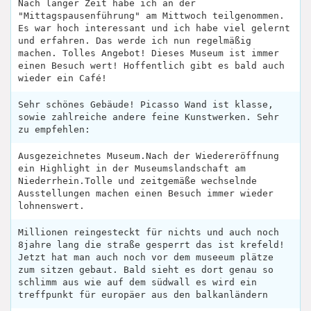
Nach langer Zeit habe ich an der
"Mittagspausenführung" am Mittwoch teilgenommen.
Es war hoch interessant und ich habe viel gelernt
und erfahren. Das werde ich nun regelmäßig
machen. Tolles Angebot! Dieses Museum ist immer
einen Besuch wert! Hoffentlich gibt es bald auch
wieder ein Café!
Sehr schönes Gebäude! Picasso Wand ist klasse,
sowie zahlreiche andere feine Kunstwerken. Sehr
zu empfehlen:
Ausgezeichnetes Museum.Nach der Wiedereröffnung
ein Highlight in der Museumslandschaft am
Niederrhein.Tolle und zeitgemäße wechselnde
Ausstellungen machen einen Besuch immer wieder
lohnenswert.
Millionen reingesteckt für nichts und auch noch
8jahre lang die straße gesperrt das ist krefeld!
Jetzt hat man auch noch vor dem museeum plätze
zum sitzen gebaut. Bald sieht es dort genau so
schlimm aus wie auf dem südwall es wird ein
treffpunkt für europäer aus den balkanländern