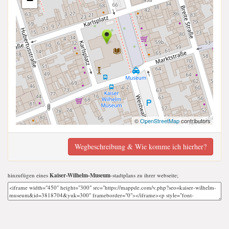
−
©
OpenStreetMap
contributors
Wegbeschreibung & Wie komme ich hierher?
hinzufügen eines
Kaiser-Wilhelm-Museum
-stadtplans zu ihrer webseite;