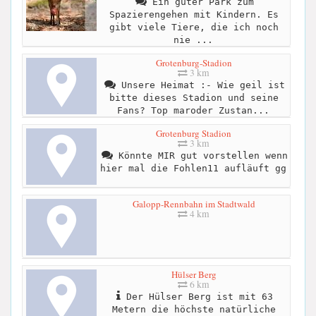
Ein guter Park zum
Spazierengehen mit Kindern. Es
gibt viele Tiere, die ich noch
nie ...
Grotenburg-Stadion
3 km
Unsere Heimat :- Wie geil ist
bitte dieses Stadion und seine
Fans? Top maroder Zustan...
Grotenburg Stadion
3 km
Könnte MIR gut vorstellen wenn
hier mal die Fohlen11 aufläuft gg
Galopp-Rennbahn im Stadtwald
4 km
Hülser Berg
6 km
Der Hülser Berg ist mit 63
Metern die höchste natürliche