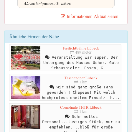
4.2
von fünf punkten /
21
wählen.
Informationen Aktualisieren
Ähnliche Firmen der Nähe
Freilichtbühne Lübeck
489 meter
Veranstaltung war super. Der
Untergang des Hauses Usher. Gute
Schauspieler. Essen, G...
Taschenoper Lübeck
1 km
Wir sind ganz große Fans
geworden ! Chapeau! Mit welch
hochprofessionellem Einsatz ih...
Combinale THTR Lübeck
1 km
Sehr nettes
Personal...lustiges Stück, nur zu
empfehlen....bloß für große