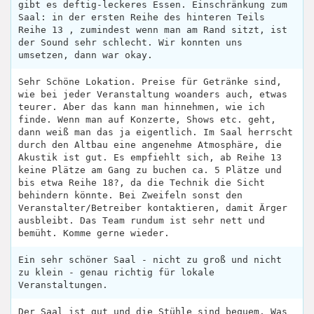
gibt es deftig-leckeres Essen. Einschränkung zum
Saal: in der ersten Reihe des hinteren Teils
Reihe 13 , zumindest wenn man am Rand sitzt, ist
der Sound sehr schlecht. Wir konnten uns
umsetzen, dann war okay.
Sehr Schöne Lokation. Preise für Getränke sind,
wie bei jeder Veranstaltung woanders auch, etwas
teurer. Aber das kann man hinnehmen, wie ich
finde. Wenn man auf Konzerte, Shows etc. geht,
dann weiß man das ja eigentlich. Im Saal herrscht
durch den Altbau eine angenehme Atmosphäre, die
Akustik ist gut. Es empfiehlt sich, ab Reihe 13
keine Plätze am Gang zu buchen ca. 5 Plätze und
bis etwa Reihe 18?, da die Technik die Sicht
behindern könnte. Bei Zweifeln sonst den
Veranstalter/Betreiber kontaktieren, damit Ärger
ausbleibt. Das Team rundum ist sehr nett und
bemüht. Komme gerne wieder.
Ein sehr schöner Saal - nicht zu groß und nicht
zu klein - genau richtig für lokale
Veranstaltungen.
Der Saal ist gut und die Stühle sind bequem. Was