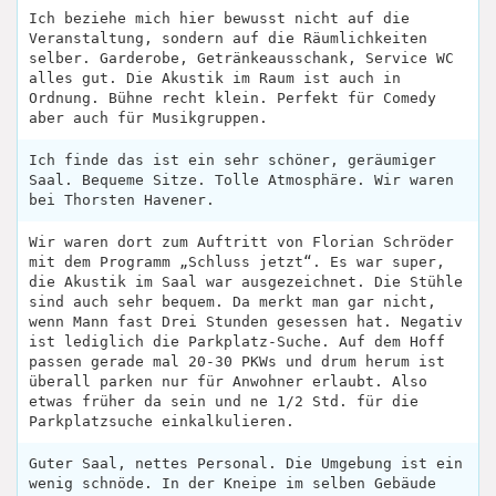
Ich beziehe mich hier bewusst nicht auf die
Veranstaltung, sondern auf die Räumlichkeiten
selber. Garderobe, Getränkeausschank, Service WC
alles gut. Die Akustik im Raum ist auch in
Ordnung. Bühne recht klein. Perfekt für Comedy
aber auch für Musikgruppen.
Ich finde das ist ein sehr schöner, geräumiger
Saal. Bequeme Sitze. Tolle Atmosphäre. Wir waren
bei Thorsten Havener.
Wir waren dort zum Auftritt von Florian Schröder
mit dem Programm „Schluss jetzt“. Es war super,
die Akustik im Saal war ausgezeichnet. Die Stühle
sind auch sehr bequem. Da merkt man gar nicht,
wenn Mann fast Drei Stunden gesessen hat. Negativ
ist lediglich die Parkplatz-Suche. Auf dem Hoff
passen gerade mal 20-30 PKWs und drum herum ist
überall parken nur für Anwohner erlaubt. Also
etwas früher da sein und ne 1/2 Std. für die
Parkplatzsuche einkalkulieren.
Guter Saal, nettes Personal. Die Umgebung ist ein
wenig schnöde. In der Kneipe im selben Gebäude