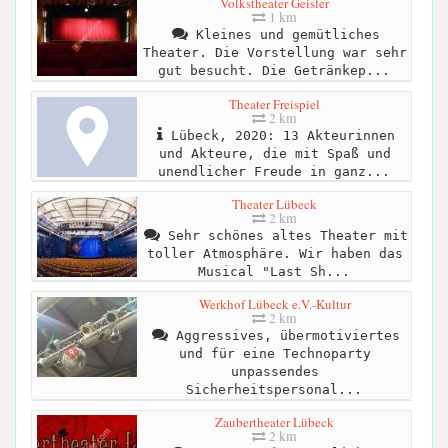
Volkstheater Geisler
1 km
Kleines und gemütliches
Theater. Die Vorstellung war sehr
gut besucht. Die Getränkep...
Theater Freispiel
2 km
Lübeck, 2020: 13 Akteurinnen
und Akteure, die mit Spaß und
unendlicher Freude in ganz...
Theater Lübeck
2 km
Sehr schönes altes Theater mit
toller Atmosphäre. Wir haben das
Musical "Last Sh...
Werkhof Lübeck e.V.-Kultur
2 km
Aggressives, übermotiviertes
und für eine Technoparty
unpassendes
Sicherheitspersonal...
Zaubertheater Lübeck
2 km