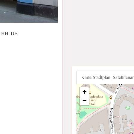
5, HH, DE
Karte Stadtplan, Satellitena
+
−