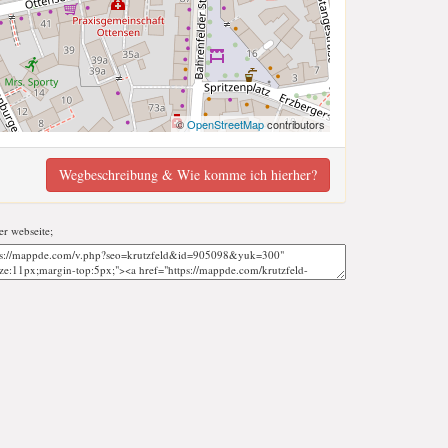
©
OpenStreetMap
contributors
Wegbeschreibung & Wie komme ich hierher?
er webseite;