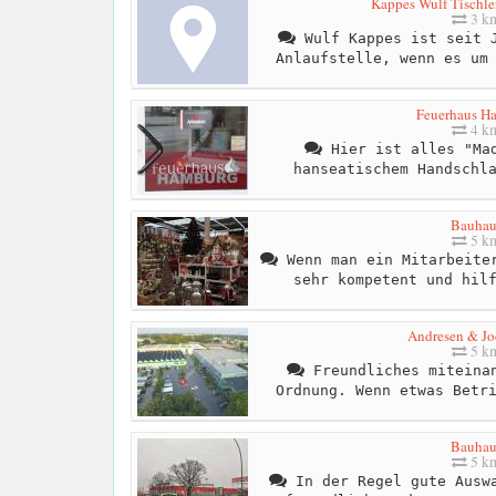
Kappes Wulf Tischle
3 k
Wulf Kappes ist seit J
Anlaufstelle, wenn es um
Feuerhaus H
4 k
Hier ist alles "Mad
hanseatischem Handschl
Bauhau
5 k
Wenn man ein Mitarbeiter
sehr kompetent und hil
Andresen & J
5 k
Freundliches miteinan
Ordnung. Wenn etwas Betr
Bauhau
5 k
In der Regel gute Auswa