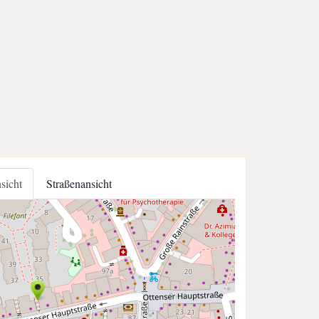
nsicht
Straßenansicht