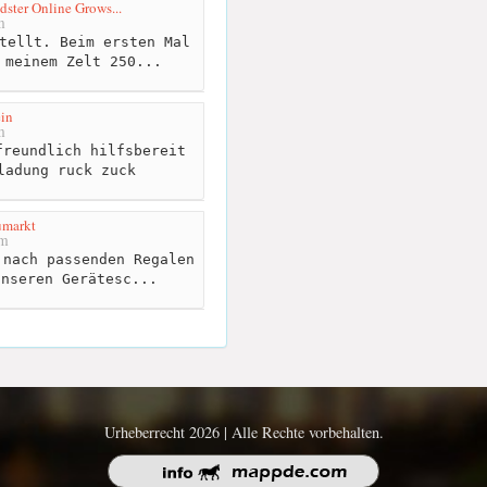
dster Online Grows...
m
tellt. Beim ersten Mal
 meinem Zelt 250...
in
m
reundlich hilfsbereit
ladung ruck zuck
umarkt
km
nach passenden Regalen
unseren Gerätesc...
Urheberrecht 2026 | Alle Rechte vorbehalten.