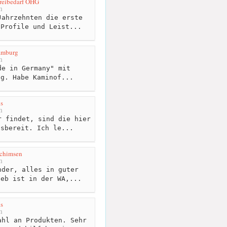
reibedarf OHG
m
ahrzehnten die erste
 Profile und Leist...
amburg
m
e in Germany" mit
ag. Habe Kaminof...
s
m
 findet, sind die hier
fsbereit. Ich le...
ochimsen
m
der, alles in guter
ieb ist in der WA,...
s
m
hl an Produkten. Sehr