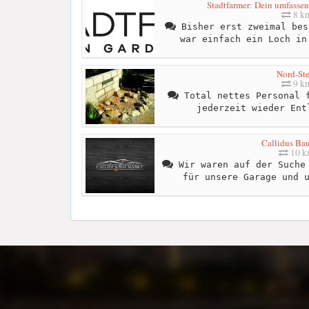
Stadtfarmer: Dein umfassen
8 k
Bisher erst zweimal bes
war einfach ein Loch in
Nord-Ste
9 k
Total nettes Personal f
jederzeit wieder Ent
Callidus Ba
10 
Wir waren auf der Suche 
für unsere Garage und 