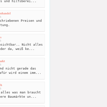
es und hilfsberei...
enhandel
m
chriebenen Preisen und
atung.
s
m
sichtbar.. Nicht alles
eder da, weiß ke...
arkt
m
nd nicht gerade das
afür wird einem imm...
ch
m
alles was man braucht
dere Baumärkte un...