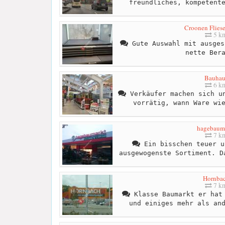
freundliches, kompetent
Croonen Flies
5 k
Gute Auswahl mit ausges
nette Ber
Bauhau
6 k
Verkäufer machen sich un
vorrätig, wann Ware wi
hagebaum
7 k
Ein bisschen teuer u
ausgewogenste Sortiment. D
Hornba
7 k
Klasse Baumarkt er hat 
und einiges mehr als an