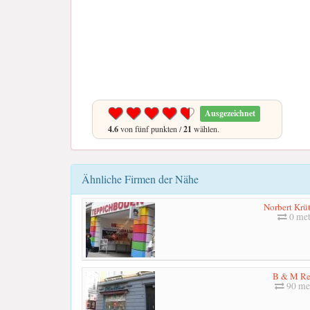
Ausgezeichnet
4.6
von fünf punkten /
21
wählen.
Ähnliche Firmen der Nähe
Norbert Krüt
0 met
B & M Re
90 me