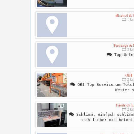
Bischof & 
1 k
Terdenge & 
2 k
Top Unte
OBI
2 k
OBI Top Service am Telef
Weiter 
Friedrich 
2 k
Schlimm, einfach schlimm
sich lieber mit betont