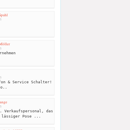
Spahl
m
Möller
m
rnehmen
m
on & Service Schalter!
so..
Lange
m
. Verkaufspersonal, das
 lässiger Pose ...