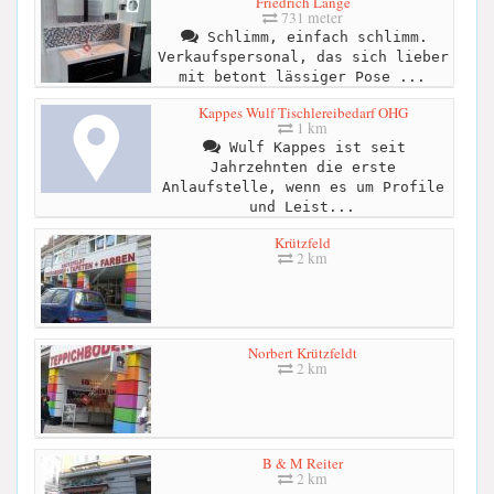
Friedrich Lange
731 meter
Schlimm, einfach schlimm.
Verkaufspersonal, das sich lieber
mit betont lässiger Pose ...
Kappes Wulf Tischlereibedarf OHG
1 km
Wulf Kappes ist seit
Jahrzehnten die erste
Anlaufstelle, wenn es um Profile
und Leist...
Krützfeld
2 km
Norbert Krützfeldt
2 km
B & M Reiter
2 km